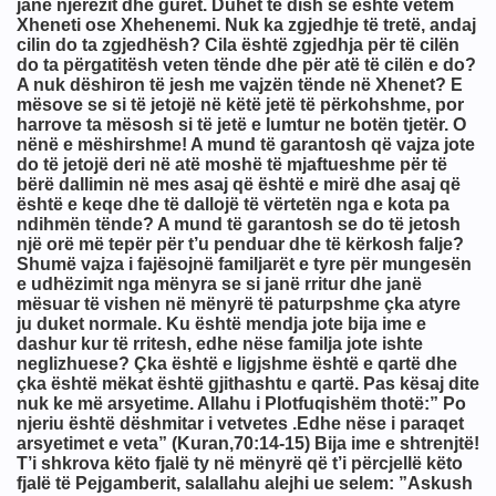
janë njerëzit dhe gurët. Duhet të dish se është vetëm
Xheneti ose Xhehenemi. Nuk ka zgjedhje të tretë, andaj
cilin do ta zgjedhësh? Cila është zgjedhja për të cilën
do ta përgatitësh veten tënde dhe për atë të cilën e do?
A nuk dëshiron të jesh me vajzën tënde në Xhenet? E
mësove se si të jetojë në këtë jetë të përkohshme, por
harrove ta mësosh si të jetë e lumtur ne botën tjetër. O
nënë e mëshirshme! A mund të garantosh që vajza jote
do të jetojë deri në atë moshë të mjaftueshme për të
bërë dallimin në mes asaj që është e mirë dhe asaj që
është e keqe dhe të dallojë të vërtetën nga e kota pa
ndihmën tënde? A mund të garantosh se do të jetosh
një orë më tepër për t’u penduar dhe të kërkosh falje?
Shumë vajza i fajësojnë familjarët e tyre për mungesën
e udhëzimit nga mënyra se si janë rritur dhe janë
mësuar të vishen në mënyrë të paturpshme çka atyre
ju duket normale. Ku është mendja jote bija ime e
dashur kur të rritesh, edhe nëse familja jote ishte
neglizhuese? Çka është e ligjshme është e qartë dhe
çka është mëkat është gjithashtu e qartë. Pas kësaj dite
nuk ke më arsyetime. Allahu i Plotfuqishëm thotë:” Po
njeriu është dëshmitar i vetvetes .Edhe nëse i paraqet
arsyetimet e veta” (Kuran,70:14-15) Bija ime e shtrenjtë!
T’i shkrova këto fjalë ty në mënyrë që t’i përcjellë këto
fjalë të Pejgamberit, salallahu alejhi ue selem: ”Askush