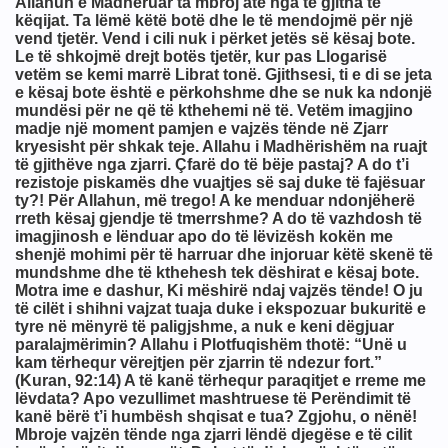
Allahun e Madhëruar ta mbroj atë nga të gjitha të
imit
këqijat. Ta lëmë këtë botë dhe le të mendojmë për një
vend tjetër. Vend i cili nuk i përket jetës së kësaj bote.
Le të shkojmë drejt botës tjetër, kur pas Llogarisë
vetëm se kemi marrë Librat tonë. Gjithsesi, ti e di se jeta
e kësaj bote është e përkohshme dhe se nuk ka ndonjë
mundësi për ne që të kthehemi në të. Vetëm imagjino
madje një moment pamjen e vajzës tënde në Zjarr
kryesisht për shkak teje. Allahu i Madhërishëm na ruajt
të gjithëve nga zjarri. Çfarë do të bëje pastaj? A do t’i
rezistoje piskamës dhe vuajtjes së saj duke të fajësuar
ty?! Për Allahun, më trego! A ke menduar ndonjëherë
rreth kësaj gjendje të tmerrshme? A do të vazhdosh të
imagjinosh e lënduar apo do të lëvizësh kokën me
shenjë mohimi për të harruar dhe injoruar këtë skenë të
mundshme dhe të kthehesh tek dëshirat e kësaj bote.
Motra ime e dashur, Ki mëshirë ndaj vajzës tënde! O ju
të cilët i shihni vajzat tuaja duke i ekspozuar bukuritë e
tyre në mënyrë të paligjshme, a nuk e keni dëgjuar
paralajmërimin? Allahu i Plotfuqishëm thotë: “Unë u
kam tërhequr vërejtjen për zjarrin të ndezur fort.”
(Kuran, 92:14) A të kanë tërhequr paraqitjet e rreme me
lëvdata? Apo vezullimet mashtruese të Perëndimit të
kanë bërë t’i humbësh shqisat e tua? Zgjohu, o nënë!
Mbroje vajzën tënde nga zjarri lëndë djegëse e të cilit