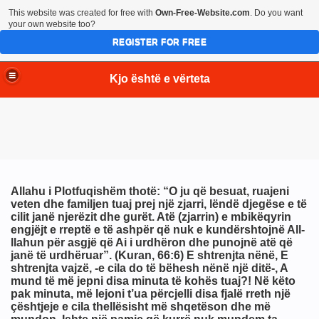
This website was created for free with
Own-Free-Website.com
. Do you want
your own website too?
REGISTER FOR FREE
Kjo është e vërteta
Allahu i Plotfuqishëm thotë: “O ju që besuat, ruajeni
veten dhe familjen tuaj prej një zjarri, lëndë djegëse e të
cilit janë njerëzit dhe gurët. Atë (zjarrin) e mbikëqyrin
engjëjt e rreptë e të ashpër që nuk e kundërshtojnë All-
llahun për asgjë që Ai i urdhëron dhe punojnë atë që
janë të urdhëruar”. (Kuran, 66:6) E shtrenjta nënë, E
shtrenjta vajzë, -e cila do të bëhesh nënë një ditë-, A
mund të më jepni disa minuta të kohës tuaj?! Në këto
pak minuta, më lejoni t’ua përcjelli disa fjalë rreth një
çështjeje e cila thellësisht më shqetëson dhe më