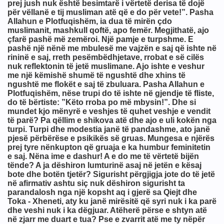
prej jush nuk është besimtarë i vërtetë derisa të dojë
për vëllanë e tij musliman atë që e do për vete!”. Pasha
Allahun e Plotfuqishëm, ia dua të mirën çdo
muslimanit, mashkull qoftë, apo femër. Megjithatë, ajo
çfarë pashë më zemëroi. Një pamje e turpshme. E
pashë një nënë me mbulesë me vajzën e saj që ishte në
rininë e saj, rreth pesëmbëdhjetave, rrobat e së cilës
nuk reflektonin të jetë muslimane. Ajo ishte e veshur
me një këmishë shumë të ngushtë dhe xhins të
ngushtë me flokët e saj të zbuluara. Pasha Allahun e
ULLIN, LUFTËN, LIRINË
Plotfuqishëm, nëse trupi do të ishte në gjendje të fliste,
do të bërtiste: ”Këto rroba po më mbysin!”. Dhe si
mundet kjo mënyrë e veshjes të quhet veshje e vendit
t Ajnshtajn
të parë? Pa qëllim e shikova atë dhe ajo e uli kokën nga
turpi. Turpi dhe modestia janë të pandashme, ato janë
pjesë përbërëse e psikikës së gruas. Mungesa e njërës
prej tyre nënkupton që gruaja e ka humbur feminitetin
e saj. Nëna ime e dashur! A e do me të vërtetë bijën
tënde? A ja dëshiron lumturinë asaj në jetën e kësaj
bote dhe botën tjetër? Sigurisht përgjigja jote do të jetë
në afirmativ ashtu siç nuk dëshiron sigurisht ta
parandalosh nga një kopsht aq i gjerë sa Qiejt dhe
Toka - Xheneti, aty ku janë mirësitë që syri nuk i ka parë
dhe veshi nuk i ka dëgjuar. Atëherë përse e shtyn atë
në zjarr me duart e tua? Pse e zvarrit atë me ty nëpër