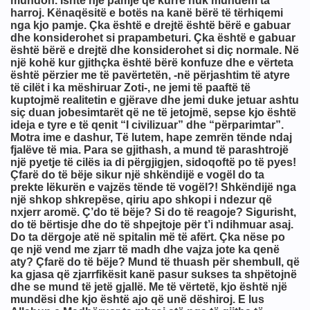
mundon. Ishte një pamje që kurrë nuk mundem ta
harroj. Kënaqësitë e botës na kanë bërë të tërhiqemi
nga kjo pamje. Çka është e drejtë është bërë e gabuar
dhe konsiderohet si prapambeturi. Çka është e gabuar
është bërë e drejtë dhe konsiderohet si diç normale. Në
një kohë kur gjithçka është bërë konfuze dhe e vërteta
është përzier me të pavërtetën, -në përjashtim të atyre
të cilët i ka mëshiruar Zoti-, ne jemi të paaftë të
kuptojmë realitetin e gjërave dhe jemi duke jetuar ashtu
siç duan jobesimtarët që ne të jetojmë, sepse kjo është
ideja e tyre e të qenit “I civilizuar” dhe “përparimtar”.
Motra ime e dashur, Të lutem, hape zemrën tënde ndaj
fjalëve të mia. Para se gjithash, a mund të parashtrojë
një pyetje të cilës ia di përgjigjen, sidoqoftë po të pyes!
Çfarë do të bëje sikur një shkëndijë e vogël do ta
prekte lëkurën e vajzës tënde të vogël?! Shkëndijë nga
një shkop shkrepëse, qiriu apo shkopi i ndezur që
nxjerr aromë. Ç’do të bëje? Si do të reagoje? Sigurisht,
do të bërtisje dhe do të shpejtoje për t’i ndihmuar asaj.
Do ta dërgoje atë në spitalin më të afërt. Çka nëse po
qe një vend me zjarr të madh dhe vajza jote ka qenë
aty? Çfarë do të bëje? Mund të thuash për shembull, që
ka gjasa që zjarrfikësit kanë pasur sukses ta shpëtojnë
dhe se mund të jetë gjallë. Me të vërtetë, kjo është një
mundësi dhe kjo është ajo që unë dëshiroj. E lus