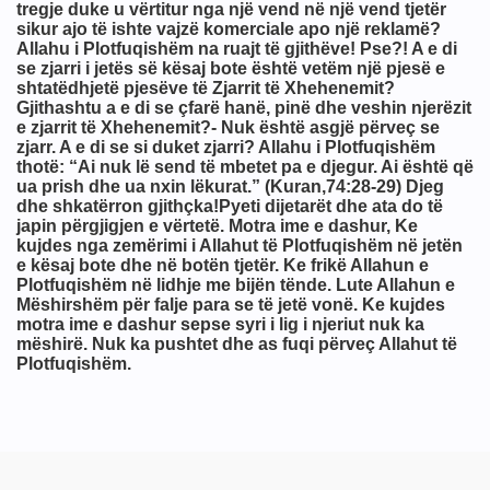
tregje duke u vërtitur nga një vend në një vend tjetër
sikur ajo të ishte vajzë komerciale apo një reklamë?
Allahu i Plotfuqishëm na ruajt të gjithëve! Pse?! A e di
se zjarri i jetës së kësaj bote është vetëm një pjesë e
shtatëdhjetë pjesëve të Zjarrit të Xhehenemit?
Gjithashtu a e di se çfarë hanë, pinë dhe veshin njerëzit
e zjarrit të Xhehenemit?- Nuk është asgjë përveç se
zjarr. A e di se si duket zjarri? Allahu i Plotfuqishëm
thotë: “Ai nuk lë send të mbetet pa e djegur. Ai është që
ua prish dhe ua nxin lëkurat.” (Kuran,74:28-29) Djeg
dhe shkatërron gjithçka!Pyeti dijetarët dhe ata do të
japin përgjigjen e vërtetë. Motra ime e dashur, Ke
kujdes nga zemërimi i Allahut të Plotfuqishëm në jetën
e kësaj bote dhe në botën tjetër. Ke frikë Allahun e
Plotfuqishëm në lidhje me bijën tënde. Lute Allahun e
Mëshirshëm për falje para se të jetë vonë. Ke kujdes
'do gje
motra ime e dashur sepse syri i lig i njeriut nuk ka
mëshirë. Nuk ka pushtet dhe as fuqi përveç Allahut të
Plotfuqishëm.