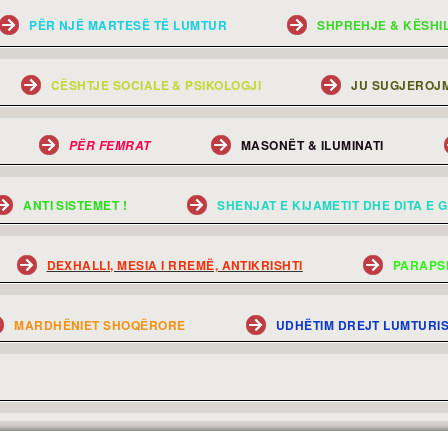
PËR NJË MARTESË TË LUMTUR
SHPREHJE & KËSHI
CËSHTJE SOCIALE & PSIKOLOGJI
JU SUGJEROJM
MASONËT & ILUMINATI
PËR FEMRAT
ANTI SISTEMET !
SHENJAT E KIJAMETIT DHE DITA E G
DEXHALLI, MESIA I RREMË, ANTIKRISHTI
PARAPS
MARDHËNIET SHOQËRORE
UDHËTIM DREJT LUMTURI