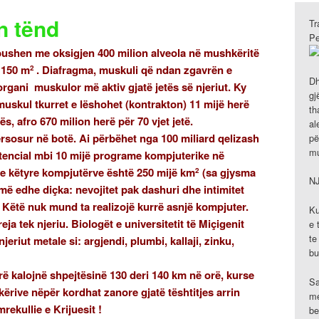
n tënd
Tr
Pe
bushen me oksigjen 400 milion alveola në mushkëritë
ë 150 m
. Diafragma, muskuli që ndan zgavrën e
2
Dh
organi muskulor më aktiv gjatë jetës së njeriut. Ky
gj
skul tkurret e lëshohet (kontrakton) 11 mijë herë
th
ës, afro 670 milion herë për 70 vjet jetë.
al
ërsosur në botë. Ai përbëhet nga 100 miliard qelizash
pë
mu
otencial mbi 10 mijë programe kompjuterike në
 e këtyre kompjutërve është 250 mijë km
(sa gjysma
2
N
më edhe diçka: nevojitet pak dashuri dhe intimitet
n. Këtë nuk mund ta realizojë kurrë asnjë kompjuter.
Ku
ja tek njeriu. Biologët e universitetit të Miçigenit
e 
te
jeriut metale si: argjendi, plumbi, kallaji, zinku,
bu
erë kalojnë shpejtësinë 130 deri 140 km në orë, kurse
Sa
kërive nëpër kordhat zanore gjatë tështitjes arrin
me
rekullie e Krijuesit !
be