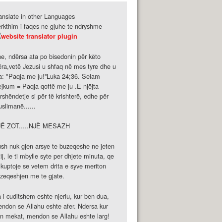
anslate in other Languages
rkthim i faqes ne gjuhe te ndryshme
e, ndërsa ata po bisedonin për këto
ëra,vetë Jezusi u shfaq në mes tyre dhe u
a: "Paqja me ju!''Luka 24;36. Selam
ejkum = Paqja qoftë me ju .E njëjta
rshëndetje si për të krishterë, edhe për
slimanë......
JË ZOT.....NJË MESAZH
sh nuk gjen arsye te buzeqeshe ne jeten
tij, le ti mbylle syte per dhjete minuta, qe
 kuptoje se vetem drita e syve meriton
zeqeshjen me te gjate.
 i cuditshem eshte njeriu, kur ben dua,
ndon se Allahu eshte afer. Ndersa kur
n mekat, mendon se Allahu eshte larg!