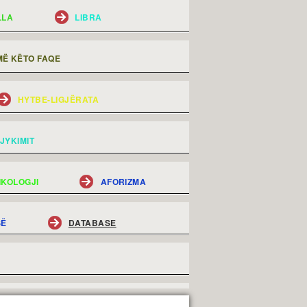
LLA
LIBRA
Ë KËTO FAQE
HYTBE-LIGJËRATA
JYKIMIT
IKOLOGJI
AFORIZMA
SË
DATABASE