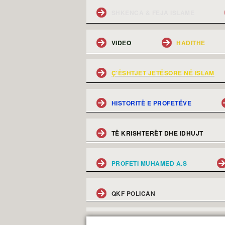
SHKENCA & FEJA ISLAME
VIDEO
HADITHE
Ç'ËSHTJET JETËSORE NË ISLAM
HISTORITË E PROFETËVE
TË KRISHTERËT DHE IDHUJT
PROFETI MUHAMED A.S
QKF POLICAN