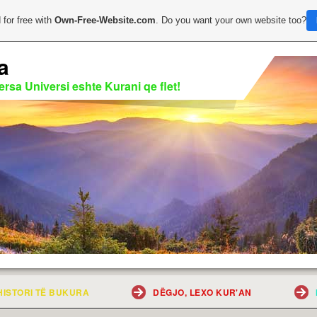
 for free with
Own-Free-Website.com
. Do you want your own website too?
a
rsa Universi eshte Kurani qe flet!
HISTORI TË BUKURA
DËGJO, LEXO KUR'AN