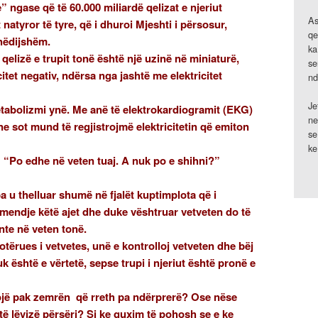
e” ngase që të 60.000 miliardë qelizat e njeriut
As
 natyror të tyre, që i dhuroi Mjeshti i përsosur,
qe
thëdijshëm.
ka
elizë e trupit tonë është një uzinë në miniaturë,
se
itet negativ, ndërsa nga jashtë me elektricitet
nd
Je
tabolizmi ynë. Me anë të elektrokardiogramit (EKG)
ne
e sot mund të regjistrojmë elektricitetin që emiton
se
ke
: “Po edhe në veten tuaj. A nuk po e shihni?”
a u thelluar shumë në fjalët kuptimplota që i
mendje këtë ajet dhe duke vështruar vetveten do të
te në veten tonë.
tërues i vetvetes, unë e kontrolloj vetveten dhe bëj
uk është e vërtetë, sepse trupi i njeriut është pronë e
ojë pak zemrën që rreth pa ndërprerë? Ose nëse
të lëvizë përsëri? Si ke guxim të pohosh se e ke