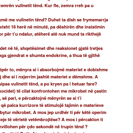
emrën vullnetit tënd. Kur fle, zemra rreh pa u
ymë me vullnetin tënd? Duhet ta dish se frymemarrja
ivisht 16 herë në minutë, pa dëshirën dhe insistimin
or për t’u ndalur, atëherë atë nuk mund ta rikthejë
et në të, shqetësimet dhe reaksionet gjatë tretjes
 nga gjendrat e shumta endokrine, a thua të gjithë
nëpër to, mënyra si i absorbojmë materiet e dobishme
ij dhe si i nxjerrim jashtë materiet e dëmshme. A
ipas vullnetit tënd, a po kryen pa i hetuar fare?
kocidet) të cilat konfrontohen me mikrobet në çastin
 së pari, e përcaktojnë mënyrën se si t’i
që palca kurrizore të stimulojë tajimin e materieve
mbytur mikrobet. A mos jep urdhër ti për këtë operim
eteje të vërtetë vetëmbrojtëse? A mos i përcakton ti
hvillohen për çdo sekondë në trupin tënd ?