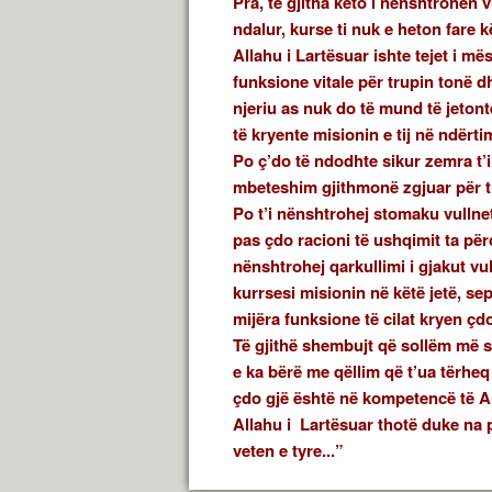
Pra, të gjitha këto i nënshtrohen v
ndalur, kurse ti nuk e heton fare k
Allahu i Lartësuar ishte tejet i më
funksione vitale për trupin tonë d
njeriu as nuk do të mund të jeton
të kryente misionin e tij në ndërti
Po ç’do të ndodhte sikur zemra t’i
mbeteshim gjithmonë zgjuar për t
Po t’i nënshtrohej stomaku vullne
pas çdo racioni të ushqimit ta përc
nënshtrohej qarkullimi i gjakut vu
kurrsesi misionin në këtë jetë, se
mijëra funksione të cilat kryen çd
Të gjithë shembujt që sollëm më si
e ka bërë me qëllim që t’ua tërheq
çdo gjë është në kompetencë të Al
Allahu i Lartësuar thotë duke na
veten e tyre...”