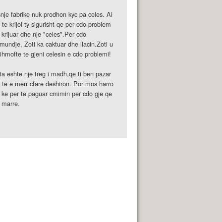
nje fabrike nuk prodhon kyc pa celes. Ai
 te krijoi ty sigurisht qe per cdo problem
 krijuar dhe nje "celes".Per cdo
mundje, Zoti ka caktuar dhe ilacin.Zoti u
ihmofte te gjeni celesin e cdo problemi!
ta eshte nje treg i madh,qe ti ben pazar
 te e merr cfare deshiron. Por mos harro
 ke per te paguar cmimin per cdo gje qe
 marre.