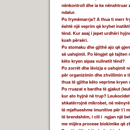
nënkontroll dhe ia ke nënshtruar z
ndalur.
Po frymëmarrja? A thua ti merr fr
është një veprim që kryhet instikt
tënd. Kur asaj i jepet urdhëri hyjn
kush përsëri.
Po stomaku dhe gjithë ajo që gjend
së ushqimit. Po lëngjet që tajiten
këto kryen sipas vullnetit tënd?
Po zorrët dhe lëvizja e ushqimit 
për organizimin dhe zhvillimin e t
thua të gjitha këto veprime kryen s
Po rruazat e bardha të gjakut (leu
kur ato hyjnë në trup? Leukocidet,
shkatërrojnë mikrobet, në mënyrë 
të mjaftueshme imunitive për t’i 
të brendshëm, i cili i ngjan një b
me mijëra procese biokimike që z