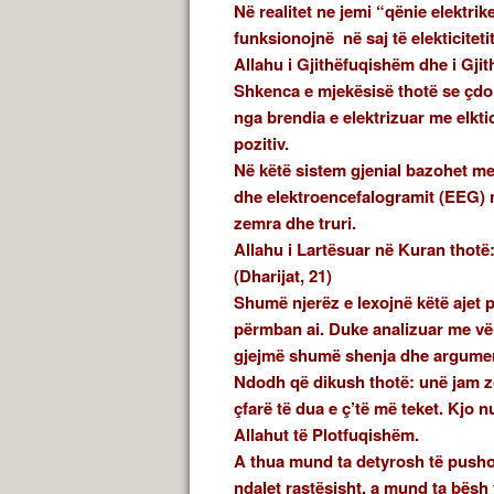
Në realitet ne jemi “qënie elektrik
funksionojnë në saj të elekticitetit
Allahu i Gjithëfuqishëm dhe i Gji
Shkenca e mjekësisë thotë se çdo q
nga brendia e elektrizuar me elktic
pozitiv.
Në këtë sistem gjenial bazohet me
dhe elektroencefalogramit (EEG) n
zemra dhe truri.
Allahu i Lartësuar në Kuran thotë
(Dharijat, 21)
Shumë njerëz e lexojnë këtë ajet p
përmban ai. Duke analizuar me vë
gjejmë shumë shenja dhe argumen
Ndodh që dikush thotë: unë jam zo
çfarë të dua e ç’të më teket. Kjo n
Allahut të Plotfuqishëm.
A thua mund ta detyrosh të push
ndalet rastësisht, a mund ta bësh 