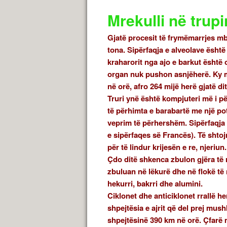
Mrekulli në trupi
Gjatë procesit të frymëmarrjes m
tona. Sipërfaqja e alveolave ësht
kraharorit nga ajo e barkut është 
organ nuk pushon asnjëherë. Ky mu
në orë, afro 264 mijë herë gjatë dit
Truri ynë është kompjuteri më i p
të përhimta e barabartë me një p
veprim të përhershëm. Sipërfaqja
e sipërfaqes së Francës). Të shtoj
për të lindur krijesën e re, njeriu
Çdo ditë shkenca zbulon gjëra të re
zbuluan në lëkurë dhe në flokë të n
hekurri, bakrri dhe alumini.
Ciklonet dhe anticiklonet rrallë h
shpejtësia e ajrit që del prej mush
shpejtësinë 390 km në orë. Çfarë m