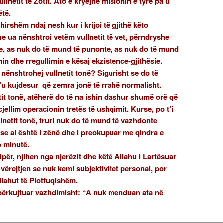
ullnetit të Zotit. Ato e kryejnë misionin e tyre pa u
ëtë.
shirshëm ndaj nesh kur i krijoi të gjithë këto
he ua nënshtroi vetëm vullnetit të vet, përndryshe
te, as nuk do të mund të punonte, as nuk do të mund
min dhe rregullimin e kësaj ekzistence-gjithësie.
 nënshtrohej vullnetit tonë? Sigurisht se do të
’u kujdesur që zemra jonë të rrahë normalisht.
tit tonë, atëherë do të na ishin dashur shumë orë që
jellim operacionin tretës të ushqimit. Kurse, po t’i
llnetit tonë, truri nuk do të mund të vazhdonte
pse ai është i zënë dhe i preokupuar me qindra e
o minutë.
për, njihen nga njerëzit dhe këtë Allahu i Lartësuar
 vërejtjen se nuk kemi subjektivitet personal, por
lahut të Plotfuqishëm.
 përkujtuar vazhdimisht: “A nuk menduan ata në