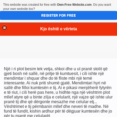
This website was created for free with
Own-Free-Website.com
. Do you want
your own website too?
REGISTER FOR FREE
Kjo është e vërteta
Një i ri plot besim tek vetja, shkoi dhe u ul pranë stolit që
gjeti bosh në sallë, në pritje të kumtuesit, i cili ishte një
mendimtar i shquar dhe do të fliste mbi një temë
interesante. Ai nuk priti shumë gjatë. Mendimtari hyri në
sallë dhe filloi kumtesën e tij. Ai e pikasi menjëherë fytyrën
e të riut, i cili herë pas here, u hidhte nga një vështrim plot
mllef atyre që u binte zilja e celularit, një vajze që ishte ulur
pranë tij dhe që dërgonte mesazhe me celular etj...
Vështrimet e tij përmbanin mllef dhe neveri të madhe. Në
fund të fundit, kishin ardhur për të dëgjuar kumtesën dhe jo
për tu marrë me celularët.