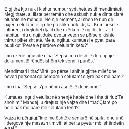
E gjitha kjo nuk i kishte humbur syrit hetues të mendimtarit.
Megjithatë, ai fliste për temën dhe askush nuk e dinte çfarë
bluante në mëndje. Në një moment, ai sheh të riun që
nxjerr celularin e tij dhe po shkruante diçka. Kumtuesi lë
foltoren, i drejtohet djalit dhe i kërkon të ngjitet tek ai. I
habitur, i riu u ngjit duke pyetur veten se përse e kishte
thirrur pikërisht atë. Me tu ngjitur, kumtuesi e pyeti para
publikut:”Përse e përdore celularin këtu?”
I riu i zënë ngushtë i tha:”Sepse mu desh të dërgoj një
dokument të rëndësishëm tek vendi i punës.”
Mendimtari i tha:”Mirë, po përse i shihje gjithë mllef dhe
neveri personat që përdornin celularët e tyre pak më parë?’
I riu i tha:”Sepse s’po bënin asgjë të dobishme.”
Kumtuesi ngriti vetullat në shenjë habie dhe i tha të riut:”Ta
shohim!” Mandej iu drejtua një vajze dhe i tha:”Çfarë po
bëje pak më parë me celularin tënd?”
Vajza iu përgjigj:”Ime më është e sëmurë në spital dhe unë
i dërgova një mesazh tim vëllai për ta pyetur mbi shëndetin
e saj.”