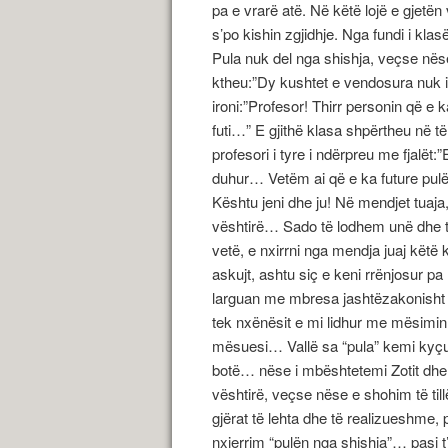
pa e vrarë atë. Në këtë lojë e gjetën
s’po kishin zgjidhje. Nga fundi i klas
Pula nuk del nga shishja, veçse nës
ktheu:”Dy kushtet e vendosura nuk i
ironi:”Profesor! Thirr personin që e k
futi…” E gjithë klasa shpërtheu në 
profesori i tyre i ndërpreu me fjalët
duhur… Vetëm ai që e ka future pulë
Kështu jeni dhe ju! Në mendjet tuaja
vështirë… Sado të lodhem unë dhe t
vetë, e nxirrni nga mendja juaj kët
askujt, ashtu siç e keni rrënjosur p
larguan me mbresa jashtëzakonisht t
tek nxënësit e mi lidhur me mësimin 
mësuesi… Vallë sa “pula” kemi kyçu
botë… nëse i mbështetemi Zotit dhe
vështirë, veçse nëse e shohim të till
gjërat të lehta dhe të realizueshme
nxjerrim “pulën nga shishja”… pasi t