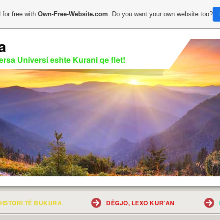
 for free with
Own-Free-Website.com
. Do you want your own website too?
a
rsa Universi eshte Kurani qe flet!
HISTORI TË BUKURA
DËGJO, LEXO KUR'AN