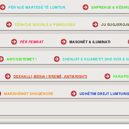
PËR NJË MARTESË TË LUMTUR
SHPREHJE & KËSHI
CËSHTJE SOCIALE & PSIKOLOGJI
JU SUGJEROJM
MASONËT & ILUMINATI
PËR FEMRAT
ANTI SISTEMET !
SHENJAT E KIJAMETIT DHE DITA E G
DEXHALLI, MESIA I RREMË, ANTIKRISHTI
PARAPS
MARDHËNIET SHOQËRORE
UDHËTIM DREJT LUMTURI