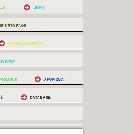
LLA
LIBRA
Ë KËTO FAQE
HYTBE-LIGJËRATA
JYKIMIT
IKOLOGJI
AFORIZMA
SË
DATABASE