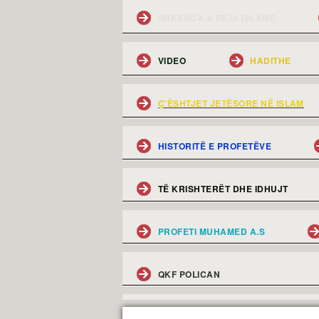
SHKENCA & FEJA ISLAME
VIDEO
HADITHE
Ç'ËSHTJET JETËSORE NË ISLAM
HISTORITË E PROFETËVE
TË KRISHTERËT DHE IDHUJT
PROFETI MUHAMED A.S
QKF POLICAN