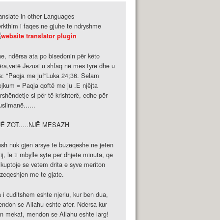
anslate in other Languages
rkthim i faqes ne gjuhe te ndryshme
e, ndërsa ata po bisedonin për këto
ëra,vetë Jezusi u shfaq në mes tyre dhe u
a: "Paqja me ju!''Luka 24;36. Selam
ejkum = Paqja qoftë me ju .E njëjta
rshëndetje si për të krishterë, edhe për
slimanë......
JË ZOT.....NJË MESAZH
sh nuk gjen arsye te buzeqeshe ne jeten
tij, le ti mbylle syte per dhjete minuta, qe
 kuptoje se vetem drita e syve meriton
zeqeshjen me te gjate.
 i cuditshem eshte njeriu, kur ben dua,
ndon se Allahu eshte afer. Ndersa kur
n mekat, mendon se Allahu eshte larg!