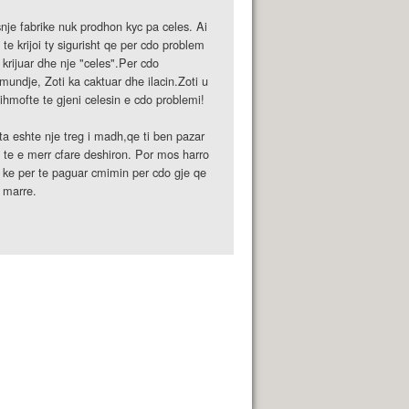
nje fabrike nuk prodhon kyc pa celes. Ai
 te krijoi ty sigurisht qe per cdo problem
 krijuar dhe nje "celes".Per cdo
mundje, Zoti ka caktuar dhe ilacin.Zoti u
ihmofte te gjeni celesin e cdo problemi!
ta eshte nje treg i madh,qe ti ben pazar
 te e merr cfare deshiron. Por mos harro
 ke per te paguar cmimin per cdo gje qe
 marre.