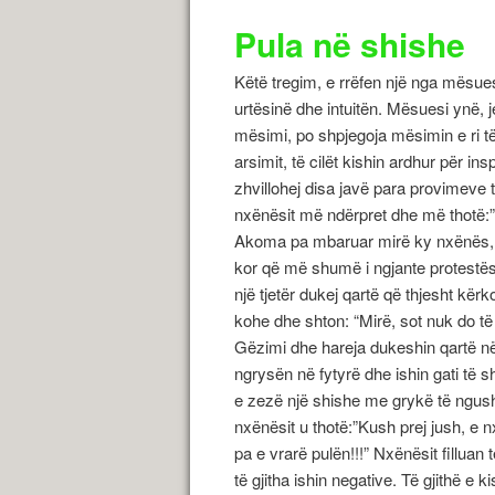
Pula në shishe
Këtë tregim, e rrëfen një nga mësuesit
urtësinë dhe intuitën. Mësuesi ynë, j
mësimi, po shpjegoja mësimin e ri të
arsimit, të cilët kishin ardhur për 
zhvillohej disa javë para provimeve t
nxënësit më ndërpret dhe më thotë:”
Akoma pa mbaruar mirë ky nxënës, e gj
kor që më shumë i ngjante protestës s
një tjetër dukej qartë që thjesht kër
kohe dhe shton: “Mirë, sot nuk do të
Gëzimi dhe hareja dukeshin qartë në
ngrysën në fytyrë dhe ishin gati të s
e zezë një shishe me grykë të ngush
nxënësit u thotë:”Kush prej jush, e 
pa e vrarë pulën!!!” Nxënësit filluan 
të gjitha ishin negative. Të gjithë e 