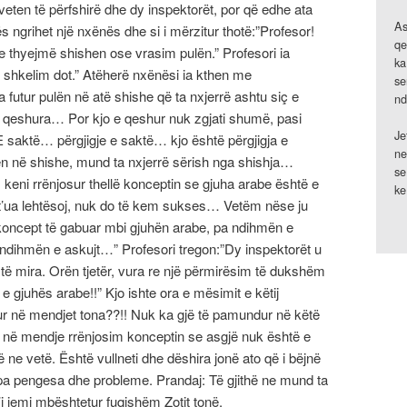
 veten të përfshirë dhe dy inspektorët, por që edhe ata
As
ës ngrihet një nxënës dhe si i mërzitur thotë:”Profesor!
qe
e thyejmë shishen ose vrasim pulën.” Profesori ia
ka
 shkelim dot.” Atëherë nxënësi ia kthen me
se
a futur pulën në atë shishe që ta nxjerrë ashtu siç e
nd
të qeshura… Por kjo e qeshur nuk zgjati shumë, pasi
Je
:”E saktë… përgjigje e saktë… kjo është përgjigja e
ne
n në shishe, mund ta nxjerrë sërish nga shishja…
se
, keni rrënjosur thellë konceptin se gjuha arabe është e
ke
’ua lehtësoj, nuk do të kem sukses… Vetëm nëse ju
ë koncept të gabuar mbi gjuhën arabe, pa ndihmën e
a ndihmën e askujt…” Profesori tregon:”Dy inspektorët u
ë mira. Orën tjetër, vura re një përmirësim të dukshëm
e gjuhës arabe!!” Kjo ishte ora e mësimit e këtij
r në mendjet tona??!! Nuk ka gjë të pamundur në këtë
 në mendje rrënjosim konceptin se asgjë nuk është e
ë ne vetë. Është vullneti dhe dëshira jonë ato që i bëjnë
, pa pengesa dhe probleme. Prandaj: Të gjithë ne mund ta
’i jemi mbështetur fuqishëm Zotit tonë.