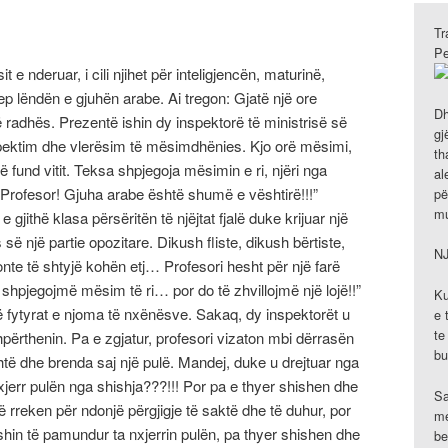
Tr
Pe
 e nderuar, i cili njihet për inteligjencën, maturinë,
ep lëndën e gjuhën arabe. Ai tregon: Gjatë një ore
Dh
 radhës. Prezentë ishin dy inspektorë të ministrisë së
gj
inspektim dhe vlerësim të mësimdhënies. Kjo orë mësimi,
th
ë fund vitit. Teksa shpjegoja mësimin e ri, njëri nga
al
Profesor! Gjuha arabe është shumë e vështirë!!!”
pë
mu
ithë klasa përsëritën të njëjtat fjalë duke krijuar një
ë një partie opozitare. Dikush fliste, dikush bërtiste,
N
konte të shtyjë kohën etj… Profesori hesht për një farë
 shpjegojmë mësim të ri… por do të zhvillojmë një lojë!!”
Ku
 fytyrat e njoma të nxënësve. Sakaq, dy inspektorët u
e 
te
hpërthenin. Pa e zgjatur, profesori vizaton mbi dërrasën
bu
të dhe brenda saj një pulë. Mandej, duke u drejtuar nga
nxjerr pulën nga shishja???!!! Por pa e thyer shishen dhe
Sa
të rreken për ndonjë përgjigje të saktë dhe të duhur, por
me
kishin të pamundur ta nxjerrin pulën, pa thyer shishen dhe
be