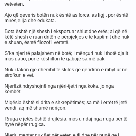
vetveten.
Ajo që qeveris botën nuk është as forca, as ligji, por është
mirësjellja dhe edukata.
Bota është një shesh i ekspozuar shiut dhe erës; ai që në
këtë shesh e ruan dritën e përpjekjes e të kuptimit dhe nuk
e shuan, është filozof i vërtetë.
S’ka njeri të pafajshëm në botë; i mënçuri nuk i thotë djalit
mos gabo, por e këshillon të gabojë sa më pak.
Nuk i takon gjë dhëmbit të skiles që qëndron e mbyllur në
strofkun e vet.
Njerëzit ndryshojnë nga njëri-tjetri nga koka, jo nga
këmbët.
Miqësia është si drita e shkrepëtimës; sa më i errët të jetë
vendi, aq më shumë ndriçon.
Rruga e jetës është drejtësia, mos u ndaj nga rruga për të
hyrë nëpër rrugica.
Njeriu mentar nuk flet për veten e tij dhe për punë që i