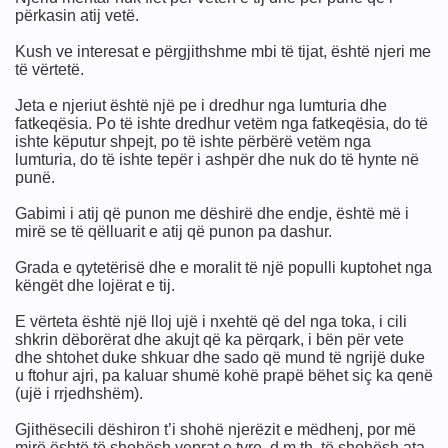
përkasin atij vetë.
imit
Kush ve interesat e përgjithshme mbi të tijat, është njeri me
të vërtetë.
Jeta e njeriut është një pe i dredhur nga lumturia dhe
fatkeqësia. Po të ishte dredhur vetëm nga fatkeqësia, do të
ishte këputur shpejt, po të ishte përbërë vetëm nga
lumturia, do të ishte tepër i ashpër dhe nuk do të hynte në
punë.
Gabimi i atij që punon me dëshirë dhe endje, është më i
mirë se të qëlluarit e atij që punon pa dashur.
Grada e qytetërisë dhe e moralit të një populli kuptohet nga
këngët dhe lojërat e tij.
E vërteta është një lloj ujë i nxehtë që del nga toka, i cili
shkrin dëborërat dhe akujt që ka përqark, i bën për vete
dhe shtohet duke shkuar dhe sado që mund të ngrijë duke
u ftohur ajri, pa kaluar shumë kohë prapë bëhet siç ka qenë
(ujë i rrjedhshëm).
Gjithësecili dëshiron t’i shohë njerëzit e mëdhenj, por më
mirë është të shohësh veprat e tyre, d.m.th. të shohësh ata