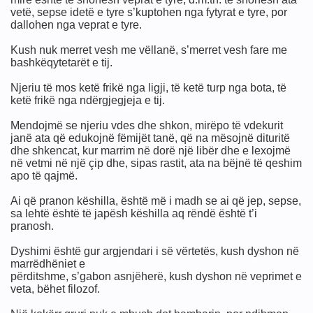
vetë, sepse idetë e tyre s’kuptohen nga fytyrat e tyre, por
dallohen nga veprat e tyre.
Kush nuk merret vesh me vëllanë, s’merret vesh fare me
bashkëqytetarët e tij.
Njeriu të mos ketë frikë nga ligji, të ketë turp nga bota, të
ketë frikë nga ndërgjegjeja e tij.
Mendojmë se njeriu vdes dhe shkon, mirëpo të vdekurit
janë ata që edukojnë fëmijët tanë, që na mësojnë dituritë
dhe shkencat, kur marrim në dorë një libër dhe e lexojmë
në vetmi në një çip dhe, sipas rastit, ata na bëjnë të qeshim
apo të qajmë.
Ai që pranon këshilla, është më i madh se ai që jep, sepse,
sa lehtë është të japësh këshilla aq rëndë është t’i
pranosh.
Dyshimi është gur argjendari i së vërtetës, kush dyshon në
marrëdhëniet e
përditshme, s’gabon asnjëherë, kush dyshon në veprimet e
veta, bëhet filozof.