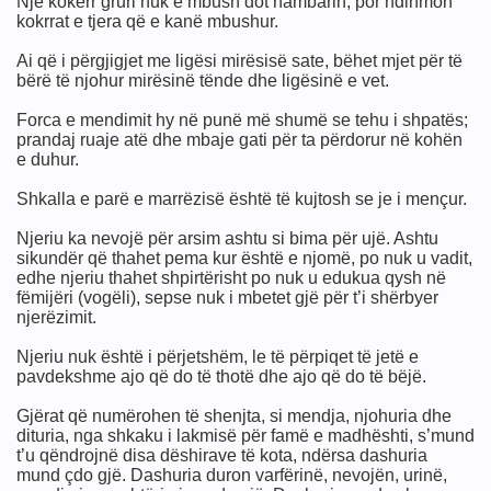
Një kokërr gruri nuk e mbush dot hambarin, por ndihmon
kokrrat e tjera që e kanë mbushur.
Ai që i përgjigjet me ligësi mirësisë sate, bëhet mjet për të
bërë të njohur mirësinë tënde dhe ligësinë e vet.
Forca e mendimit hy në punë më shumë se tehu i shpatës;
prandaj ruaje atë dhe mbaje gati për ta përdorur në kohën
e duhur.
ULLIN, LUFTËN, LIRINË
Shkalla e parë e marrëzisë është të kujtosh se je i mençur.
Njeriu ka nevojë për arsim ashtu si bima për ujë. Ashtu
t Ajnshtajn
sikundër që thahet pema kur është e njomë, po nuk u vadit,
edhe njeriu thahet shpirtërisht po nuk u edukua qysh në
fëmijëri (vogëli), sepse nuk i mbetet gjë për t’i shërbyer
njerëzimit.
Njeriu nuk është i përjetshëm, le të përpiqet të jetë e
pavdekshme ajo që do të thotë dhe ajo që do të bëjë.
Gjërat që numërohen të shenjta, si mendja, njohuria dhe
dituria, nga shkaku i lakmisë për famë e madhështi, s’mund
t’u qëndrojnë disa dëshirave të kota, ndërsa dashuria
mund çdo gjë. Dashuria duron varfërinë, nevojën, urinë,