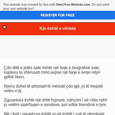
This website was created for free with
Own-Free-Website.com
. Do you want
your own website too?
REGISTER FOR FREE
Kjo është e vërteta
Çdo ditë e jetës sate është një faqe e biografisë sate,
kujdesu ta shkruash mirë,sepse një faqe e keqe ndyn
gjithë librin.
Njeriu duhet të përpiqet të mësojë çdo gjë, jo të tregojë
veten e tij.
Zgjuarësia është një dritë hyjnore, ndriçimi i së cilës ndrit
jo vetëm sipërfaqen e sendeve, por edhe brendinë e tyre.
Më i forti i njearëzve është ai që është i zoti të përmbajë