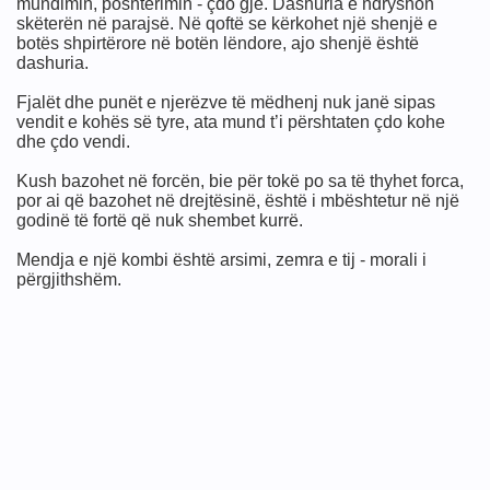
mundimin, poshtërimin - çdo gjë. Dashuria e ndryshon
skëterën në parajsë. Në qoftë se kërkohet një shenjë e
botës shpirtërore në botën lëndore, ajo shenjë është
dashuria.
Fjalët dhe punët e njerëzve të mëdhenj nuk janë sipas
vendit e kohës së tyre, ata mund t’i përshtaten çdo kohe
dhe çdo vendi.
Kush bazohet në forcën, bie për tokë po sa të thyhet forca,
por ai që bazohet në drejtësinë, është i mbështetur në një
godinë të fortë që nuk shembet kurrë.
Mendja e një kombi është arsimi, zemra e tij - morali i
përgjithshëm.
'do gje