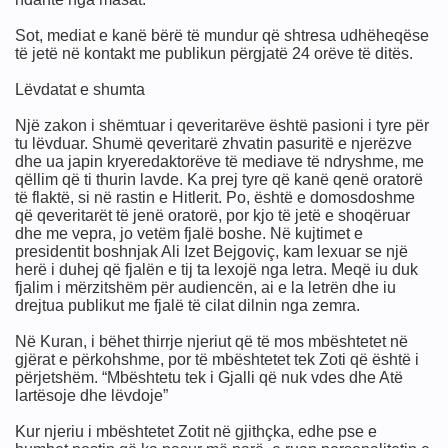
Sot, mediat e kanë bërë të mundur që shtresa udhëheqëse
të jetë në kontakt me publikun përgjatë 24 orëve të ditës.
Lëvdatat e shumta
Një zakon i shëmtuar i qeveritarëve është pasioni i tyre për
tu lëvduar. Shumë qeveritarë zhvatin pasuritë e njerëzve
dhe ua japin kryeredaktorëve të mediave të ndryshme, me
qëllim që ti thurin lavde. Ka prej tyre që kanë qenë oratorë
të flaktë, si në rastin e Hitlerit. Po, është e domosdoshme
që qeveritarët të jenë oratorë, por kjo të jetë e shoqëruar
dhe me vepra, jo vetëm fjalë boshe. Në kujtimet e
presidentit boshnjak Ali Izet Bejgoviç, kam lexuar se një
herë i duhej që fjalën e tij ta lexojë nga letra. Meqë iu duk
fjalim i mërzitshëm për audiencën, ai e la letrën dhe iu
drejtua publikut me fjalë të cilat dilnin nga zemra.
Në Kuran, i bëhet thirrje njeriut që të mos mbështetet në
gjërat e përkohshme, por të mbështetet tek Zoti që është i
përjetshëm. “Mbështetu tek i Gjalli që nuk vdes dhe Atë
lartësoje dhe lëvdoje”
Kur njeriu i mbështetet Zotit në gjithçka, edhe pse e