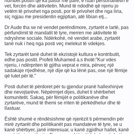
humbet postin që ka pasur më parë, e ruan personalitetin e
vet, forcën dhe aktivitetin. Mund të ndodhë që njeriu jo
vetëm të privohet nga posti, por të privohet dhe nga liria,
siç ngjau me presidentin egjiptian, atë libian etj...
Dr Aude tha se në vendet perëndimore, zyrtarët e lartë, pas
përfundimit të mandatit të tyre, merren me aktivitete të
ndryshme sociale. Ndërkohë, në vendet arabe, zyrtarët
tanë nuk i heq nga posti veç melekut të vdekjes.
ULLIN, LUFTËN, LIRINË
Tek zyrtarët tanë duhet të ekzistojë kultura e kontributit,
edhe pas postit. Profeti Muhamed a.s thotë:”Kur vdes
njeriu, i ndërpriten të gjitha veprat e mira, përveç një
t Ajnshtajn
sadakaje rrjedhëse, një dije që ka lënë pas, ose një fëmije
që lutet për të.”
Posti duhet të përdoret për tu gjendur pranë hallexhinjve
dhe nevojtarëve. Nëpërmjet dijes, duhet ti shërbehet
komunitetit. Sakaq, për fëmijët e politikanëve dhe
zyrtarëve, mund të themi se rriten të përkëdhelur dhe të
llastuar.
Është shumë e rëndësishme që njerëzit ti përmendin për
mirë zyrtarët dhe politikanët pas mandateve të tyre, se u
kanë shërbyer, janë interesuar, u kanë zgjidhur hallet, kanë