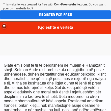
This website was created for free with
Own-Free-Website.com
. Do you want
your own website too?
REGISTER FOR FREE
Kjo është e vërteta
Gjatë emisionit të tij të përditshëm në muajin e Ramazanit,
shejh Selman Aude u shpreh se ata që zgjidhen në poste
udhëheqëse, duhen përgatitur dhe edukuar psikologjikisht
dhe moralisht, me qëllim që posti mos e nxjerrë nga natyra
e tij. Ai tha se kushtetuta dhe ligjet duhet të jenë të prera
dhe të mos tolerojnë shkelje. Sot duket qartë që vetëm
aspekti edukativ dhe moral nuk është i mjaftueshëm për
disiplinimin e krerëve të shtetit. Bota moderne na ofron
modele shembullorë në këtë aspekt. Presidenti amerikan,
francez, britanik etj... nuk manifestojnë asnjë dëshirë të
papërmbajtur për pushtet pa kufi, pasi janë ndërgjegjësuar