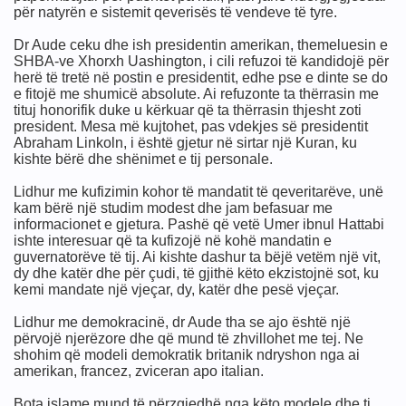
për natyrën e sistemit qeverisës të vendeve të tyre.
Dr Aude ceku dhe ish presidentin amerikan, themeluesin e
SHBA-ve Xhorxh Uashington, i cili refuzoi të kandidojë për
herë të tretë në postin e presidentit, edhe pse e dinte se do
e fitojë me shumicë absolute. Ai refuzonte ta thërrasin me
tituj honorifik duke u kërkuar që ta thërrasin thjesht zoti
president. Mesa më kujtohet, pas vdekjes së presidentit
Abraham Linkoln, i është gjetur në sirtar një Kuran, ku
kishte bërë dhe shënimet e tij personale.
Lidhur me kufizimin kohor të mandatit të qeveritarëve, unë
kam bërë një studim modest dhe jam befasuar me
informacionet e gjetura. Pashë që vetë Umer ibnul Hattabi
ishte interesuar që ta kufizojë në kohë mandatin e
guvernatorëve të tij. Ai kishte dashur ta bëjë vetëm një vit,
dy dhe katër dhe për çudi, të gjithë këto ekzistojnë sot, ku
kemi mandate një vjeçar, dy, katër dhe pesë vjeçar.
Lidhur me demokracinë, dr Aude tha se ajo është një
përvojë njerëzore dhe që mund të zhvillohet me tej. Ne
shohim që modeli demokratik britanik ndryshon nga ai
amerikan, francez, zviceran apo italian.
Bota islame mund të përzgjedhë nga këto modele dhe ti