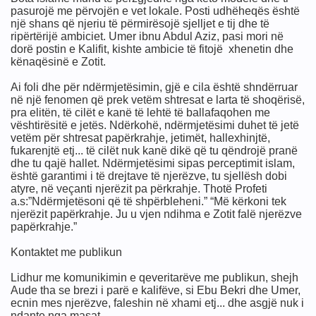
pasurojë me përvojën e vet lokale. Posti udhëheqës është
imit
një shans që njeriu të përmirësojë sjelljet e tij dhe të
ripërtërijë ambiciet. Umer ibnu Abdul Aziz, pasi mori në
dorë postin e Kalifit, kishte ambicie të fitojë xhenetin dhe
kënaqësinë e Zotit.
Ai foli dhe për ndërmjetësimin, gjë e cila është shndërruar
në një fenomen që prek vetëm shtresat e larta të shoqërisë,
pra elitën, të cilët e kanë të lehtë të ballafaqohen me
vështirësitë e jetës. Ndërkohë, ndërmjetësimi duhet të jetë
vetëm për shtresat papërkrahje, jetimët, hallexhinjtë,
fukarenjtë etj... të cilët nuk kanë dikë që tu qëndrojë pranë
dhe tu qajë hallet. Ndërmjetësimi sipas perceptimit islam,
është garantimi i të drejtave të njerëzve, tu sjellësh dobi
atyre, në veçanti njerëzit pa përkrahje. Thotë Profeti
a.s:”Ndërmjetësoni që të shpërbleheni.” “Më kërkoni tek
njerëzit papërkrahje. Ju u vjen ndihma e Zotit falë njerëzve
papërkrahje.”
Kontaktet me publikun
Lidhur me komunikimin e qeveritarëve me publikun, shejh
Aude tha se brezi i parë e kalifëve, si Ebu Bekri dhe Umer,
ecnin mes njerëzve, faleshin në xhami etj... dhe asgjë nuk i
ndante nga masat.