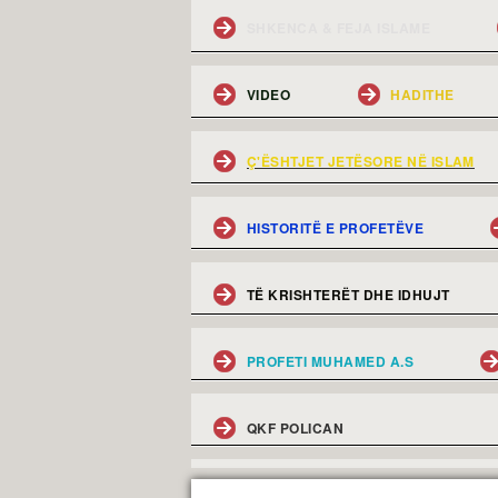
SHKENCA & FEJA ISLAME
VIDEO
HADITHE
Ç'ËSHTJET JETËSORE NË ISLAM
HISTORITË E PROFETËVE
TË KRISHTERËT DHE IDHUJT
PROFETI MUHAMED A.S
QKF POLICAN