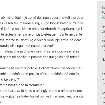
Tr
Pe
 për në shtëpi, një zonjë doli nga supermarketi me duart
ë i vajtën tek makina e saj, ku po hipnin katër burra dhe
Dh
ë jetën e saj i kishin ndodhur shumë të papritura, ajo i
gj
i të rrufeshme, ajo nxori pistoletën që mbante në çantë
th
 tha me zë të lartë:”Siç e shihni mbaj një armë në dorë
al
 Prandaj dilni nga makina se u vrava!”
pë
mu
a makina dhe ia dhanë vrapit. Pasi u sigurua se ishin
si qeset në sediljet e pasme dhe futi çelësin të ndezë
N
makina të shumta policie. Policët zbresin të shoqëruar
Ku
 vjedhin makinën dhe pasi iu afruan makinës së zonjës,
e 
te
ë u kërcënoi?”
bu
tet ta ndezë dhe ta rrëmbejë.”
 katër burrave të ishte e një ngjyre dhe e një marke me
Sa
shte kujtuar se katër burrat po i vidhnin makinën, prandaj
me
n.
be