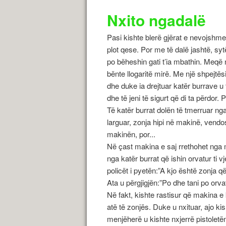
Nxito ngadalë
Pasi kishte blerë gjërat e nevojshme
plot qese. Por me të dalë jashtë, syt
po bëheshin gati t’ia mbathin. Meqë n
bënte llogaritë mirë. Me një shpejtës
dhe duke ia drejtuar katër burrave u
dhe të jeni të sigurt që di ta përdor.
Të katër burrat dolën të tmerruar ng
larguar, zonja hipi në makinë, vendo
makinën, por...
Në çast makina e saj rrethohet nga 
nga katër burrat që ishin orvatur ti
policët i pyetën:”A kjo është zonja q
Ata u përgjigjën:”Po dhe tani po orva
Në fakt, kishte rastisur që makina e
atë të zonjës. Duke u nxituar, ajo ki
menjëherë u kishte nxjerrë pistoletë