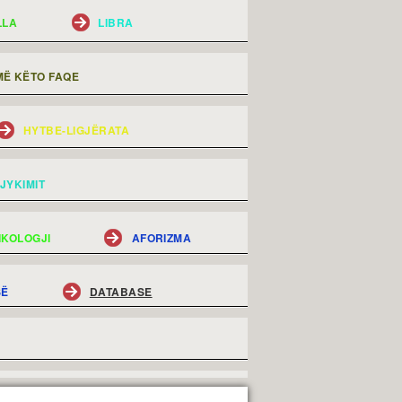
LLA
LIBRA
Ë KËTO FAQE
HYTBE-LIGJËRATA
JYKIMIT
IKOLOGJI
AFORIZMA
SË
DATABASE