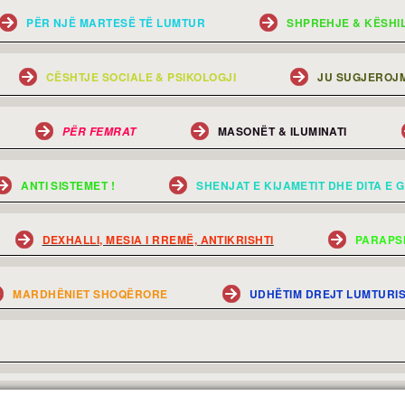
PËR NJË MARTESË TË LUMTUR
SHPREHJE & KËSHI
CËSHTJE SOCIALE & PSIKOLOGJI
JU SUGJEROJM
MASONËT & ILUMINATI
PËR FEMRAT
ANTI SISTEMET !
SHENJAT E KIJAMETIT DHE DITA E G
DEXHALLI, MESIA I RREMË, ANTIKRISHTI
PARAPS
MARDHËNIET SHOQËRORE
UDHËTIM DREJT LUMTURI