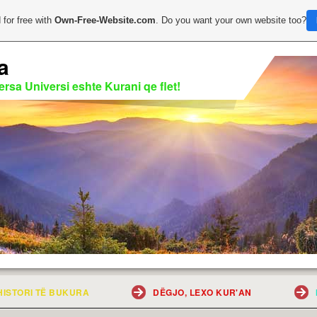
 for free with
Own-Free-Website.com
. Do you want your own website too?
a
rsa Universi eshte Kurani qe flet!
HISTORI TË BUKURA
DËGJO, LEXO KUR'AN