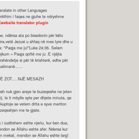
anslate in other Languages
rkthim i faqes ne gjuhe te ndryshme
e, ndërsa ata po bisedonin për këto
ëra,vetë Jezusi u shfaq në mes tyre dhe u
a: "Paqja me ju!''Luka 24;36. Selam
ejkum = Paqja qoftë me ju .E njëjta
rshëndetje si për të krishterë, edhe për
slimanë......
JË ZOT.....NJË MESAZH
sh nuk gjen arsye te buzeqeshe ne jeten
tij, le ti mbylle syte per dhjete minuta, qe
 kuptoje se vetem drita e syve meriton
zeqeshjen me te gjate.
 i cuditshem eshte njeriu, kur ben dua,
ndon se Allahu eshte afer. Ndersa kur
n mekat, mendon se Allahu eshte larg!