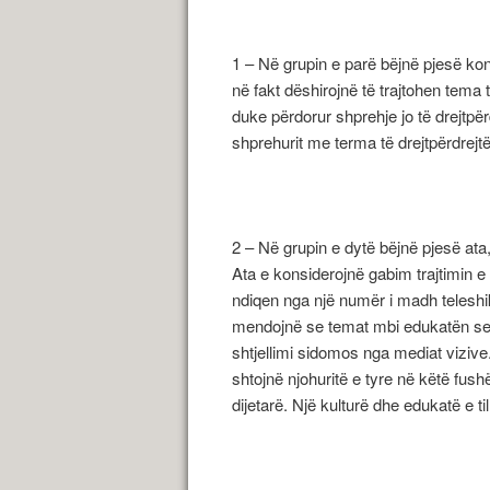
1 – Në grupin e parë bëjnë pjesë kons
në fakt dëshirojnë të trajtohen tema 
duke përdorur shprehje jo të drejtpër
shprehurit me terma të drejtpërdrejt
2 – Në grupin e dytë bëjnë pjesë ata, 
Ata e konsiderojnë gabim trajtimin e
ndiqen nga një numër i madh telesh
mendojnë se temat mbi edukatën sek
shtjellimi sidomos nga mediat vizive.
shtojnë njohuritë e tyre në këtë fus
dijetarë. Një kulturë dhe edukatë e ti