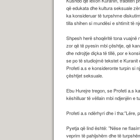
Kushdo që lexon Kuranin, traditën pr
që edukata dhe kultura seksuale zë
ka konsideruar të turpshme diskutimin
tilla shihen si mundësi e shtimit të 
Shpesh herë shoqëritë tona vuajnë n
zor që të pyesin mbi çështje, që kan
dhe ndrojtje diçka të tillë, por e ko
se po të studiojmë tekstet e Kuranit 
Profeti a.s e konsideronte turpin si nj
çështjet seksuale.
Ebu Hurejre tregon, se Profeti a.s kal
këshilluar të vëllain mbi ndjenjën e tu
Profeti a.s ndërhyri dhe i tha:”Lëre, 
Pyetja që lind është: ”Nëse ne flas
veprim të pahijshëm dhe të turpshë