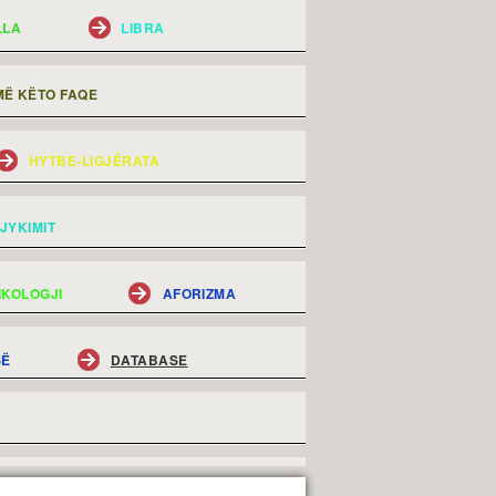
LLA
LIBRA
Ë KËTO FAQE
HYTBE-LIGJËRATA
JYKIMIT
IKOLOGJI
AFORIZMA
SË
DATABASE