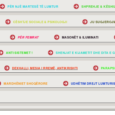
PËR NJË MARTESË TË LUMTUR
SHPREHJE & KËSHI
CËSHTJE SOCIALE & PSIKOLOGJI
JU SUGJEROJM
MASONËT & ILUMINATI
PËR FEMRAT
ANTI SISTEMET !
SHENJAT E KIJAMETIT DHE DITA E G
DEXHALLI, MESIA I RREMË, ANTIKRISHTI
PARAPS
MARDHËNIET SHOQËRORE
UDHËTIM DREJT LUMTURI