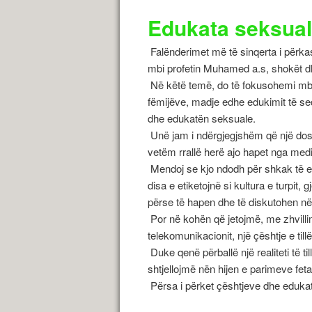
Edukata seksual
Falënderimet më të sinqerta i përkas
mbi profetin Muhamed a.s, shokët dhe 
Në këtë temë, do të fokusohemi mbi 
fëmijëve, madje edhe edukimit të sec
dhe edukatën seksuale.
Unë jam i ndërgjegjshëm që një dosje
vetëm rrallë herë ajo hapet nga medi
Mendoj se kjo ndodh për shkak të ed
disa e etiketojnë si kultura e turpit,
përse të hapen dhe të diskutohen në
Por në kohën që jetojmë, me zhvilli
telekomunikacionit, një çështje e ti
Duke qenë përballë një realiteti të ti
shtjellojmë nën hijen e parimeve fet
Përsa i përket çështjeve dhe edukat