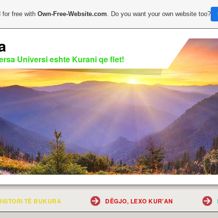
 for free with
Own-Free-Website.com
. Do you want your own website too?
a
rsa Universi eshte Kurani qe flet!
HISTORI TË BUKURA
DËGJO, LEXO KUR'AN