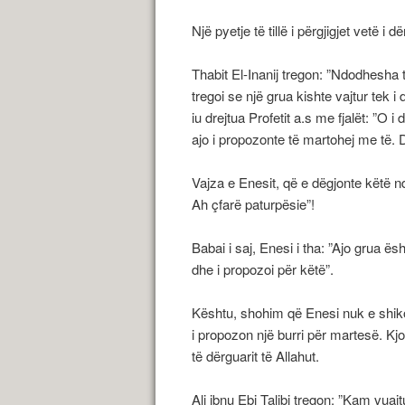
Një pyetje të tillë i përgjigjet vetë i dë
Thabit El-Inanij tregon: ”Ndodhesha te
tregoi se një grua kishte vajtur tek i
iu drejtua Profetit a.s me fjalët: ”O 
ajo i propozonte të martohej me të. 
Vajza e Enesit, që e dëgjonte këtë 
Ah çfarë paturpësie”!
Babai i saj, Enesi i tha: ”Ajo grua ë
dhe i propozoi për këtë”.
Kështu, shohim që Enesi nuk e shiko
i propozon një burri për martesë. Kj
të dërguarit të Allahut.
Ali ibnu Ebi Talibi tregon: ”Kam vuaj