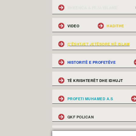
SHKENCA & FEJA ISLAME
VIDEO
HADITHE
Ç'ËSHTJET JETËSORE NË ISLAM
HISTORITË E PROFETËVE
TË KRISHTERËT DHE IDHUJT
PROFETI MUHAMED A.S
QKF POLICAN