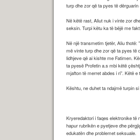
turp dhe zor që ta pyes të dërguarin
Në këtë rast, Aliut nuk i vinte zor d
seksin. Turpi këtu ka të bëjë me fakti
Në një transmetim tjetër, Aliu thotë
më vinte turp dhe zor që ta pyes të 
lidhjeve që ai kishte me Fatimen. Kë
ta pyesë Profetin a.s mbi këtë çështje
mjafton të merret abdes i ri”. Këtë 
Kështu, ne duhet ta ndajmë turpin si 
Kryeredaktori i faqes elektronike të
hapur rubrikën e pyetjeve dhe përgji
edukatën dhe problemet seksuale.