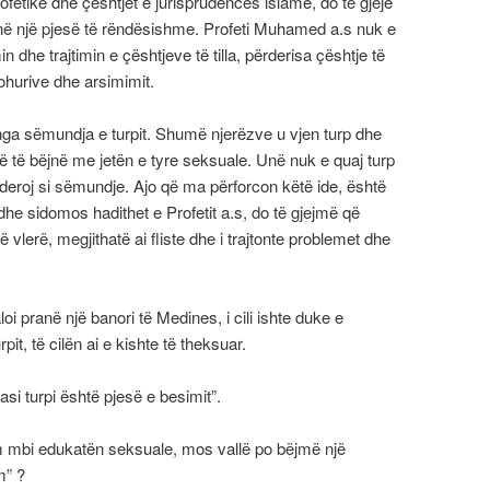
ofetike dhe çështjet e jurisprudencës islame, do të gjejë
në një pjesë të rëndësishme. Profeti Muhamed a.s nuk e
 dhe trajtimin e çështjeve të tilla, përderisa çështje të
njohurive dhe arsimimit.
ga sëmundja e turpit. Shumë njerëzve u vjen turp dhe
ë të bëjnë me jetën e tyre seksuale. Unë nuk e quaj turp
nsideroj si sëmundje. Ajo që ma përforcon këtë ide, është
dhe sidomos hadithet e Profetit a.s, do të gjejmë që
ë vlerë, megjithatë ai fliste dhe i trajtonte problemet dhe
oi pranë një banori të Medines, i cili ishte duke e
rpit, të cilën ai e kishte të theksuar.
pasi turpi është pjesë e besimit”.
im mbi edukatën seksuale, mos vallë po bëjmë një
m” ?