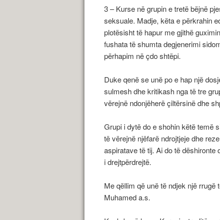
3 – Kurse në grupin e tretë bëjnë pj
seksuale. Madje, këta e përkrahin ed
plotësisht të hapur me gjithë guxim
fushata të shumta degjenerimi sidom
përhapim në çdo shtëpi.
Duke qenë se unë po e hap një dosje 
sulmesh dhe kritikash nga të tre gru
vërejnë ndonjëherë çiltërsinë dhe shpr
Grupi i dytë do e shohin këtë temë s
të vërejnë njëfarë ndrojtjeje dhe rez
aspiratave të tij. Ai do të dëshironte
i drejtpërdrejtë.
Me qëllim që unë të ndjek një rrugë
Muhamed a.s.