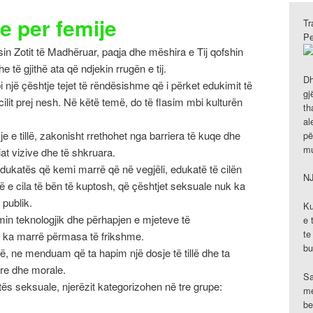
e per femije
Tr
Pe
in Zotit të Madhëruar, paqja dhe mëshira e Tij qofshin
të gjithë ata që ndjekin rrugën e tij.
Dh
një çështje tejet të rëndësishme që i përket edukimit të
gj
ilit prej nesh. Në këtë temë, do të flasim mbi kulturën
th
al
 e tillë, zakonisht rrethohet nga barriera të kuqe dhe
pë
mu
at vizive dhe të shkruara.
ukatës që kemi marrë që në vegjëli, edukatë të cilën
N
 gjë e cila të bën të kuptosh, që çështjet seksuale nuk ka
 publik.
Ku
min teknologjik dhe përhapjen e mjeteve të
e 
te
llë ka marrë përmasa të frikshme.
bu
llë, ne menduam që ta hapim një dosje të tillë dhe ta
are dhe morale.
Sa
ës seksuale, njerëzit kategorizohen në tre grupe:
me
be