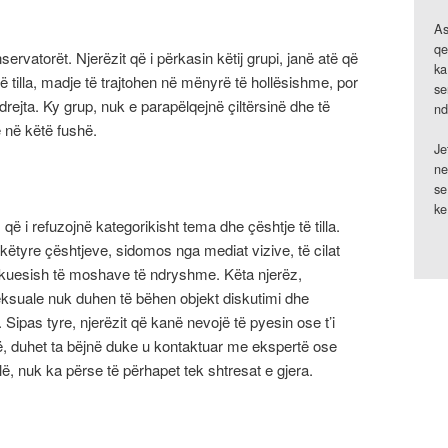
As
qe
ervatorët. Njerëzit që i përkasin këtij grupi, janë atë që
ka
të tilla, madje të trajtohen në mënyrë të hollësishme, por
se
drejta. Ky grup, nuk e parapëlqejnë çiltërsinë dhe të
nd
ë në këtë fushë.
Je
ne
se
ke
që i refuzojnë kategorikisht tema dhe çështje të tilla.
 këtyre çështjeve, sidomos nga mediat vizive, të cilat
ikuesish të moshave të ndryshme. Këta njerëz,
suale nuk duhen të bëhen objekt diskutimi dhe
 Sipas tyre, njerëzit që kanë nevojë të pyesin ose t’i
hë, duhet ta bëjnë duke u kontaktuar me ekspertë ose
llë, nuk ka përse të përhapet tek shtresat e gjera.