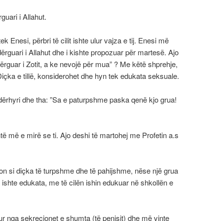
rguari i Allahut.
k Enesi, përbri të cilit ishte ulur vajza e tij. Enesi më
 dërguari i Allahut dhe i kishte propozuar për martesë. Ajo
i dërguar i Zotit, a ke nevojë për mua” ? Me këtë shprehje,
Diçka e tillë, konsiderohet dhe hyn tek edukata seksuale.
ndërhyri dhe tha: ”Sa e paturpshme paska qenë kjo grua!
shtë më e mirë se ti. Ajo deshi të martohej me Profetin a.s
n si diçka të turpshme dhe të pahijshme, nëse një grua
o ishte edukata, me të cilën ishin edukuar në shkollën e
tur nga sekrecionet e shumta (të penisit) dhe më vinte