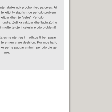
nje fabrike nuk prodhon kyc pa celes. Ai
 te krijoi ty sigurisht qe per cdo problem
 krijuar dhe nje "celes".Per cdo
mundje, Zoti ka caktuar dhe ilacin.Zoti u
ihmofte te gjeni celesin e cdo problemi!
ta eshte nje treg i madh,qe ti ben pazar
 te e merr cfare deshiron. Por mos harro
 ke per te paguar cmimin per cdo gje qe
 marre.