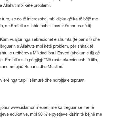
 e Allahut mbi këtë problem”.
he turp, se do të interesohej mbi diçka që ka të bëjë me
n, se Profeti a.s ishte babai i bashkëshortes së tij.
: ”Kam vuajtur nga sekrecionet e shumta (të penisit) dhe
dërguarin e Allahuts mbi këtë problem, për shkak të
shtu, e urdhërova Mikdad ibnul Esved (shokun e tij) që
. Profeti a.s iu përgjigj: ”Në rast sekrecionesh të tilla,
e transmetojnë Buhariu dhe Muslimi.
vlerë nga turpi i sëmurë dhe ndrojtja e tepruar.
 njohur www.islamonline.net, më ka treguar se me të
gjeve edukative, mbi 90 % e pyetjeve kishin të bëjnë me