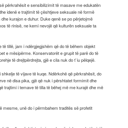
esë përkrahësit e sensibilizimit të masave me edukatën
he idenë e trajtimit të çështjeve seksuale në formë
in dhe kurajon e duhur. Duke qenë se po përjetojmë
os të rinisë, ne kemi nevojë që kulturën seksuale ta
të tillë, jam i ndërgjegjshëm që do të bëhem objekt
pet e mësipërme. Konservatorët e grupit të parë do të
ehje të drejtpërdrejta, gjë e cila nuk do t`iu pëlqejë.
i shkelje të vijave të kuqe. Ndërkohë që përkrahësit, do
erve në disa pika, gjë që nuk i përshtatet formimit dhe
 që trajtimi i temave të tilla të bëhej më me kurajë dhe më
 të mesme, unë do i përmbahem traditës së profetit