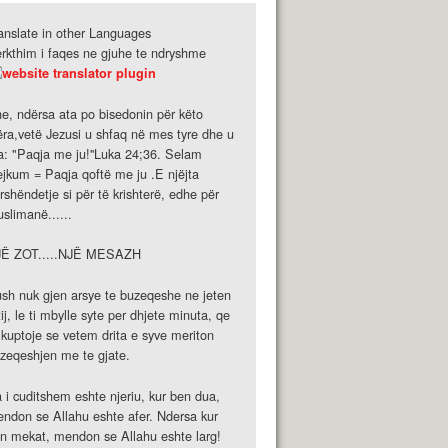
anslate in other Languages
rkthim i faqes ne gjuhe te ndryshme
e, ndërsa ata po bisedonin për këto
ëra,vetë Jezusi u shfaq në mes tyre dhe u
a: "Paqja me ju!''Luka 24;36. Selam
ejkum = Paqja qoftë me ju .E njëjta
rshëndetje si për të krishterë, edhe për
slimanë......
JË ZOT.....NJË MESAZH
sh nuk gjen arsye te buzeqeshe ne jeten
tij, le ti mbylle syte per dhjete minuta, qe
 kuptoje se vetem drita e syve meriton
zeqeshjen me te gjate.
 i cuditshem eshte njeriu, kur ben dua,
ndon se Allahu eshte afer. Ndersa kur
n mekat, mendon se Allahu eshte larg!