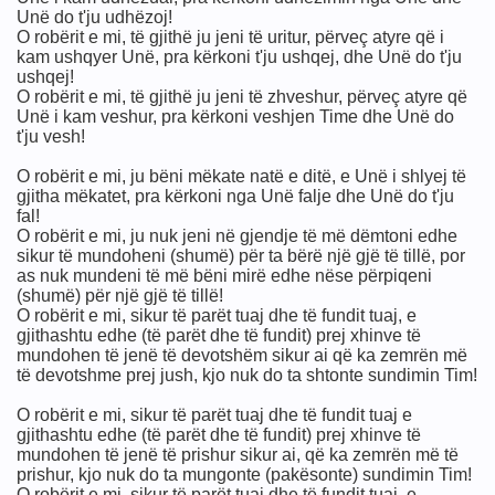
Unë do t'ju udhëzoj!
O robërit e mi, të gjithë ju jeni të uritur, përveç atyre që i
kam ushqyer Unë, pra kërkoni t'ju ushqej, dhe Unë do t'ju
ushqej!
O robërit e mi, të gjithë ju jeni të zhveshur, përveç atyre që
ne suren Jasin
Unë i kam veshur, pra kërkoni veshjen Time dhe Unë do
t'ju vesh!
O robërit e mi, ju bëni mëkate natë e ditë, e Unë i shlyej të
gjitha mëkatet, pra kërkoni nga Unë falje dhe Unë do t'ju
s
fal!
O robërit e mi, ju nuk jeni në gjendje të më dëmtoni edhe
a.s
sikur të mundoheni (shumë) për ta bërë një gjë të tillë, por
as nuk mundeni të më bëni mirë edhe nëse përpiqeni
(shumë) për një gjë të tillë!
O robërit e mi, sikur të parët tuaj dhe të fundit tuaj, e
gjithashtu edhe (të parët dhe të fundit) prej xhinve të
 dhe Eljesa a.s
mundohen të jenë të devotshëm sikur ai që ka zemrën më
të devotshme prej jush, kjo nuk do ta shtonte sundimin Tim!
O robërit e mi, sikur të parët tuaj dhe të fundit tuaj e
gjithashtu edhe (të parët dhe të fundit) prej xhinve të
mundohen të jenë të prishur sikur ai, që ka zemrën më të
prishur, kjo nuk do ta mungonte (pakësonte) sundimin Tim!
ur Res,Dhul Kifl a.s
O robërit e mi, sikur të parët tuaj dhe të fundit tuaj, e