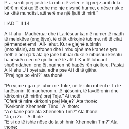
Pra, secili prej jush le ta mbrojë veten e tij prej zjarrit duke
bërë mirësi qoftë edhe me një gjysmë hurme, e nëse nuk e
ka këtë mundësi, atëherë me një fjalë të mirë."
HADITHI 14.
All-llahu i Madhëruar dhe i Lartësuar ka një numër të madh
e keqja
të melekëve (engjëjve), të cilët kërkojnë tubime, në të cilat
përmendet emri i All-llahut. Kur e gjejnë tubimin
(mexhlisin), ata afrohen dhe i mbulojnë me krahët e tyre
rreth e për qark ata që janë tubuar duke e mbushur kështu
hapësirën deri në qiellin më të afërt. Kur të tubuarit
shpërndahen, engjëjt ngrihen në hapësirën qiellore. Pastaj
All-llahu U i pyet ata, edhe pse Ai i di të gjitha:
"Prej nga po vini?" ata thonë:
"Po vijmë nga një tubim në Tokë, në të cilin robërit e Tu të
lartësonin, të madhëronin, të njësonin, të lavdëronin dhe
kërkonin (të mirën) prej Teje." Ai thotë:
"Çfarë të mire kërkonin prej Meje?" Ata thonë:
"Kërkonin Xhennetin Tënd." Ai thotë:
"A e kanë parë ata Xhennetin Tim?" Ata thonë:
"Jo, o Zot." Ai thotë:
"E si do të ishte nëse do ta shihnin Xhennetin Tim?" Ata
thonë: