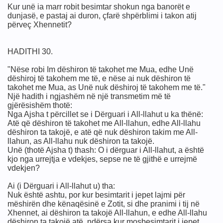
Kur unë ia marr robit besimtar shokun nga banorët e
dunjasë, e pastaj ai duron, çfarë shpërblimi i takon atij
përveç Xhennetit?
HADITHI 30.
itet per ju...
"Nëse robi Im dëshiron të takohet me Mua, edhe Unë
humë kristianë kanë për myslimanët dhe Islamin
dëshiroj të takohem me të, e nëse ai nuk dëshiron të
takohet me Mua, as Unë nuk dëshiroj të takohem me të."
Një hadith i ngjashëm në një transmetim më të
gjërësishëm thotë:
Nga Ajsha t përcillet se i Dërguari i All-llahut u ka thënë:
Atë që dëshiron të takohet me All-llahun, edhe All-llahu
dëshiron ta takojë, e atë që nuk dëshiron takim me All-
llahun, as All-llahu nuk dëshiron ta takojë.
Unë (thotë Ajsha t) thash: O i dërguar i All-llahut, a është
kjo nga urrejtja e vdekjes, sepse ne të gjithë e urrejmë
KMAN
vdekjen?
Ai (i Dërguari i All-llahut u) tha:
Nuk është ashtu, por kur besimtarit i jepet lajmi për
mëshirën dhe kënaqësinë e Zotit, si dhe pranimi i tij në
Xhennet, ai dëshiron ta takojë All-llahun, e edhe All-llahu
dëshiron ta takojë atë, ndërsa kur mosbesimtarit i jepet