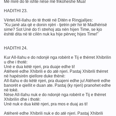
Më mirë do të ishte nëse më frikoheshe Mua!
HADITHI 23.
o njeriu
Vërtet All-llahu do të thotë në Ditën e Ringjalljes:
"Ku janë ata që e donin njëri - tjetrin për hir të Madhërisë
sime? Sot Unë do t'i strehoj ata nën hijen Time, se kjo
është dita në të cilën nuk ka hije përveç hijes Time!"
HADITHI 24.
Kur All-llahu e do ndonjë nga robërit e Tij e thërret Xhibrilin
u dhe i thotë:
otit
Unë e dua këtë njeri, pra duaje edhe ti!
Atëherë edhe Xhibrili e do atë njeri. Pastaj Xhibrili thërret
në hapësirën qiellore duke thënë:
ë për ty
All-llahu e do këtë njeri, pra duajeni edhe ju! Atëherë edhe
banorët e qiellit e duan ate. Pastaj (ky njeri) pranohet edhe
bektet
në tokë.
Nëse All-llahu nuk e do ndonjë nga robërit e Tij e thërret
Xhibrilin dhe i thotë:
Unë nuk e dua këtë njeri, pra mos e duaj as ti!
Atëherë edhe Xhibrili nuk e do atë njeri. Pastaj Xhibrili