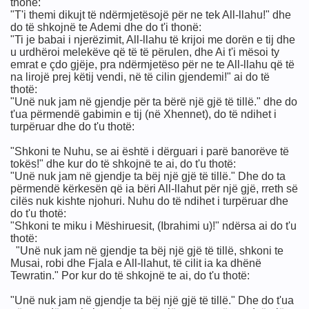
thonë:
"T'i themi dikujt të ndërmjetësojë për ne tek All-llahu!" dhe
do të shkojnë te Ademi dhe do t'i thonë:
"Ti je babai i njerëzimit, All-llahu të krijoi me dorën e tij dhe
PASTROI (sa e bukur ! )
u urdhëroi melekëve që të të përulen, dhe Ai t'i mësoi ty
emrat e çdo gjëje, pra ndërmjetëso për ne te All-llahu që të
bukur)
na lirojë prej këtij vendi, në të cilin gjendemi!" ai do të
thotë:
QË I URREN ALLAHU
"Unë nuk jam në gjendje për ta bërë një gjë të tillë." dhe do
t'ua përmendë gabimin e tij (në Xhennet), do të ndihet i
turpëruar dhe do t'u thotë:
"Shkoni te Nuhu, se ai është i dërguari i parë banorëve të
tokës!" dhe kur do të shkojnë te ai, do t'u thotë:
"Unë nuk jam në gjendje ta bëj një gjë të tillë." Dhe do ta
përmendë kërkesën që ia bëri All-llahut për një gjë, rreth së
cilës nuk kishte njohuri. Nuhu do të ndihet i turpëruar dhe
do t'u thotë:
"Shkoni te miku i Mëshiruesit, (Ibrahimi u)!" ndërsa ai do t'u
thotë:
"Unë nuk jam në gjendje ta bëj një gjë të tillë, shkoni te
Musai, robi dhe Fjala e All-llahut, të cilit ia ka dhënë
Tewratin." Por kur do të shkojnë te ai, do t'u thotë:
"Unë nuk jam në gjendje ta bëj një gjë të tillë." Dhe do t'ua
a.s