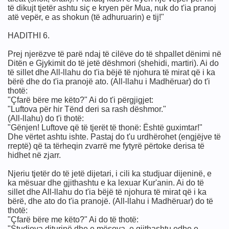
të dikujt tjetër ashtu siç e kryen për Mua, nuk do t'ia pranoj
imit
atë vepër, e as shokun (të adhuruarin) e tij!"
HADITHI 6.
Prej njerëzve të parë ndaj të cilëve do të shpallet dënimi në
Ditën e Gjykimit do të jetë dëshmori (shehidi, martiri). Ai do
të sillet dhe All-llahu do t'ia bëjë të njohura të mirat që i ka
bërë dhe do t'ia pranojë ato. (All-llahu i Madhëruar) do t'i
thotë:
"Çfarë bëre me këto?" Ai do t'i përgjigjet:
"Luftova për hir Tënd deri sa rash dëshmor."
(All-llahu) do t'i thotë:
"Gënjen! Luftove që të tjerët të thonë: Është guximtar!"
Dhe vërtet ashtu ishte. Pastaj do t'u urdhërohet (engjëjve të
rreptë) që ta tërheqin zvarrë me fytyrë përtoke derisa të
hidhet në zjarr.
Njeriu tjetër do të jetë dijetari, i cili ka studjuar dijeninë, e
ka mësuar dhe gjithashtu e ka lexuar Kur'anin. Ai do të
sillet dhe All-llahu do t'ia bëjë të njohura të mirat që i ka
bërë, dhe ato do t'ia pranojë. (All-llahu i Madhëruar) do të
thotë:
"Çfarë bëre me këto?" Ai do të thotë:
"Studjova diturinë dhe e mësova, e gjithashtu edhe e