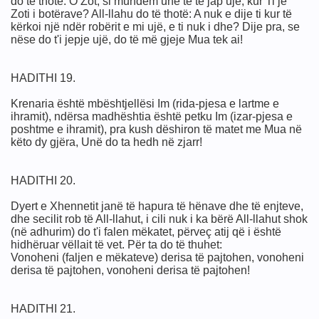
do të thotë: O Zot, si mundem unë të të jap ujë, kur Ti je
Zoti i botërave? All-llahu do të thotë: A nuk e dije ti kur të
kërkoi një ndër robërit e mi ujë, e ti nuk i dhe? Dije pra, se
nëse do t'i jepje ujë, do të më gjeje Mua tek ai!
HADITHI 19.
Krenaria është mbështjellësi Im (rida-pjesa e lartme e
ihramit), ndërsa madhështia është petku Im (izar-pjesa e
poshtme e ihramit), pra kush dëshiron të matet me Mua në
këto dy gjëra, Unë do ta hedh në zjarr!
HADITHI 20.
Dyert e Xhennetit janë të hapura të hënave dhe të enjteve,
dhe secilit rob të All-llahut, i cili nuk i ka bërë All-llahut shok
(në adhurim) do t'i falen mëkatet, përveç atij që i është
hidhëruar vëllait të vet. Për ta do të thuhet:
zit e shquar
Vonoheni (faljen e mëkateve) derisa të pajtohen, vonoheni
derisa të pajtohen, vonoheni derisa të pajtohen!
HADITHI 21.