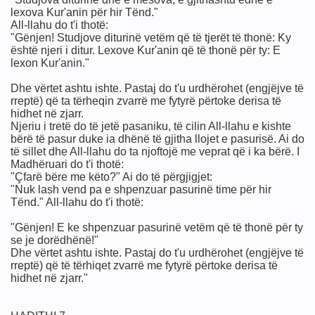
lexova Kur'anin për hir Tënd."
All-llahu do t'i thotë:
"Gënjen! Studjove diturinë vetëm që të tjerët të thonë: Ky
është njeri i ditur. Lexove Kur'anin që të thonë për ty: E
lexon Kur'anin."
Dhe vërtet ashtu ishte. Pastaj do t'u urdhërohet (engjëjve të
rreptë) që ta tërheqin zvarrë me fytyrë përtoke derisa të
hidhet në zjarr.
Njeriu i tretë do të jetë pasaniku, të cilin All-llahu e kishte
bërë të pasur duke ia dhënë të gjitha llojet e pasurisë. Ai do
të sillet dhe All-llahu do ta njoftojë me veprat që i ka bërë. I
Madhëruari do t'i thotë:
"Çfarë bëre me këto?" Ai do të përgjigjet:
"Nuk lash vend pa e shpenzuar pasurinë time për hir
Tënd." All-llahu do t'i thotë:
"Gënjen! E ke shpenzuar pasurinë vetëm që të thonë për ty
se je dorëdhënë!"
Dhe vërtet ashtu ishte. Pastaj do t'u urdhërohet (engjëjve të
rreptë) që të tërhiqet zvarrë me fytyrë përtoke derisa të
hidhet në zjarr."