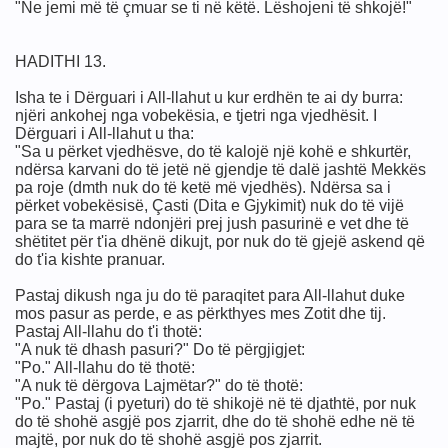
"Ne jemi më të çmuar se ti në këtë. Lëshojeni të shkojë!"
HADITHI 13.
ne
Isha te i Dërguari i All-llahut u kur erdhën te ai dy burra:
mi i tyre për masonët) fund
njëri ankohej nga vobekësia, e tjetri nga vjedhësit. I
Dërguari i All-llahut u tha:
"Sa u përket vjedhësve, do të kalojë një kohë e shkurtër,
ndërsa karvani do të jetë në gjendje të dalë jashtë Mekkës
pa roje (dmth nuk do të ketë më vjedhës). Ndërsa sa i
përket vobekësisë, Çasti (Dita e Gjykimit) nuk do të vijë
para se ta marrë ndonjëri prej jush pasurinë e vet dhe të
shëtitet për t'ia dhënë dikujt, por nuk do të gjejë askend që
do t'ia kishte pranuar.
ëmshme për shoqërinë
Pastaj dikush nga ju do të paraqitet para All-llahut duke
mos pasur as perde, e as përkthyes mes Zotit dhe tij.
Pastaj All-llahu do t'i thotë:
"A nuk të dhash pasuri?" Do të përgjigjet:
 me Blue Beam, H.A.A.R.P dhe Chemtrails !
"Po." All-llahu do të thotë:
"A nuk të dërgova Lajmëtar?" do të thotë:
"Po." Pastaj (i pyeturi) do të shikojë në të djathtë, por nuk
do të shohë asgjë pos zjarrit, dhe do të shohë edhe në të
majtë, por nuk do të shohë asgjë pos zjarrit.
am, Chemtrails,Alienet,Ufot.