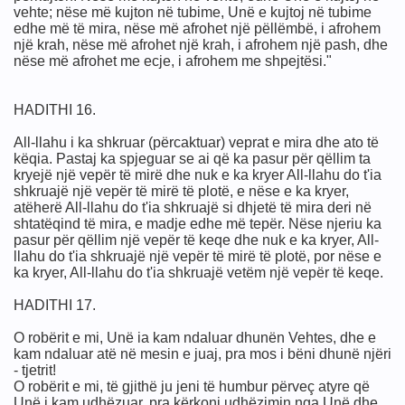
vehte; nëse më kujton në tubime, Unë e kujtoj në tubime
edhe më të mira, nëse më afrohet një pëllëmbë, i afrohem
erroriste
një krah, nëse më afrohet një krah, i afrohem një pash, dhe
nëse më afrohet me ecje, i afrohem me shpejtësi."
HADITHI 16.
All-llahu i ka shkruar (përcaktuar) veprat e mira dhe ato të
it (Kijametit)
këqia. Pastaj ka spjeguar se ai që ka pasur për qëllim ta
kryejë një vepër të mirë dhe nuk e ka kryer All-llahu do t'ia
shkruajë një vepër të mirë të plotë, e nëse e ka kryer,
atëherë All-llahu do t'ia shkruajë si dhjetë të mira deri në
shtatëqind të mira, e madje edhe më tepër. Nëse njeriu ka
pasur për qëllim një vepër të keqe dhe nuk e ka kryer, All-
llahu do t'ia shkruajë një vepër të mirë të plotë, por nëse e
ka kryer, All-llahu do t'ia shkruajë vetëm një vepër të keqe.
ËVE ME MEËXHUXHËVE
HADITHI 17.
O robërit e mi, Unë ia kam ndaluar dhunën Vehtes, dhe e
kam ndaluar atë në mesin e juaj, pra mos i bëni dhunë njëri
- tjetrit!
O robërit e mi, të gjithë ju jeni të humbur përveç atyre që
Unë i kam udhëzuar, pra kërkoni udhëzimin nga Unë dhe