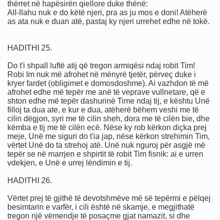
thërret në hapësirën qiellore duke thënë:
All-llahu nuk e do këtë njeri, pra as ju mos e doni! Atëherë
as ata nuk e duan atë, pastaj ky njeri urrehet edhe në tokë.
ransmetuesi të dashur
HADITHI 25.
etës.
Do t'i shpall luftë atij që tregon armiqësi ndaj robit Tim!
Robi Im nuk më afrohet në mënyrë tjetër, përveç duke i
kryer fardet (obligimet e domosdoshme). Ai vazhdon të më
afrohet edhe më tepër me anë të veprave vullnetare, që e
shton edhe më tepër dashurinë Time ndaj tij, e kështu Unë
filloj ta dua ate, e kur e dua, atëherë bëhem veshi me të
 për veten.
cilin dëgjon, syri me të cilin sheh, dora me të cilën bie, dhe
këmba e tij me të cilën ecë. Nëse ky rob kërkon diçka prej
meje, Unë me siguri do t'ia jap, nëse kërkon strehimin Tim,
vërtet Unë do ta strehoj atë. Unë nuk nguroj për asgjë më
tepër se në marrjen e shpirtit të robit Tim fisnik: ai e urren
vdekjen, e Unë e urrej lëndimin e tij.
HADITHI 26.
ektuar
Vërtet prej të gjithë të devotshmëve më së tepërmi e pëlqej
besimtarin e varfër, i cili është në skamje, e megjithatë
tregon një vëmendje të posaçme gjat namazit, si dhe