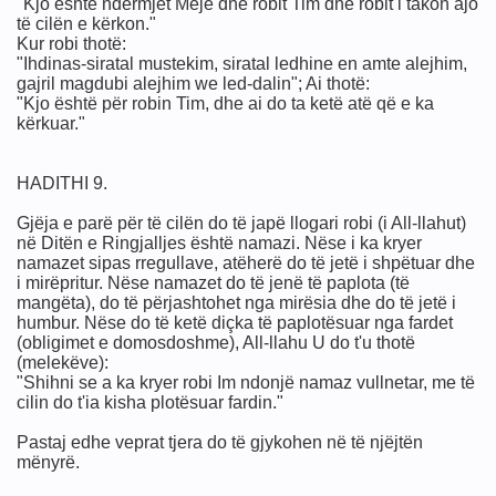
"Kjo është ndërmjet Meje dhe robit Tim dhe robit i takon ajo
të cilën e kërkon."
Kur robi thotë:
"Ihdinas-siratal mustekim, siratal ledhine en amte alejhim,
gajril magdubi alejhim we led-dalin"; Ai thotë:
"Kjo është për robin Tim, dhe ai do ta ketë atë që e ka
kërkuar."
HADITHI 9.
Gjëja e parë për të cilën do të japë llogari robi (i All-llahut)
në Ditën e Ringjalljes është namazi. Nëse i ka kryer
namazet sipas rregullave, atëherë do të jetë i shpëtuar dhe
i mirëpritur. Nëse namazet do të jenë të paplota (të
mangëta), do të përjashtohet nga mirësia dhe do të jetë i
'do gje
humbur. Nëse do të ketë diçka të paplotësuar nga fardet
(obligimet e domosdoshme), All-llahu U do t'u thotë
(melekëve):
"Shihni se a ka kryer robi Im ndonjë namaz vullnetar, me të
cilin do t'ia kisha plotësuar fardin."
Pastaj edhe veprat tjera do të gjykohen në të njëjtën
mënyrë.