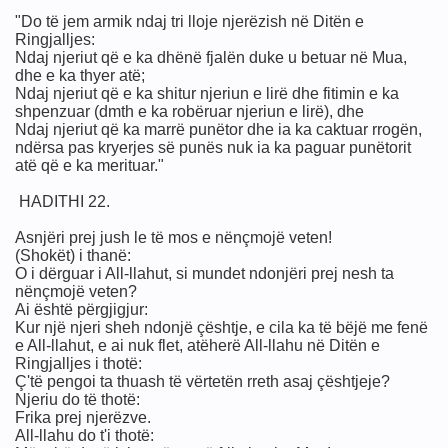
"Do të jem armik ndaj tri lloje njerëzish në Ditën e
Ringjalljes:
Ndaj njeriut që e ka dhënë fjalën duke u betuar në Mua,
dhe e ka thyer atë;
Ndaj njeriut që e ka shitur njeriun e lirë dhe fitimin e ka
shpenzuar (dmth e ka robëruar njeriun e lirë), dhe
Ndaj njeriut që ka marrë punëtor dhe ia ka caktuar rrogën,
ndërsa pas kryerjes së punës nuk ia ka paguar punëtorit
ershëm
atë që e ka merituar."
HADITHI 22.
Asnjëri prej jush le të mos e nënçmojë veten!
(Shokët) i thanë:
O i dërguar i All-llahut, si mundet ndonjëri prej nesh ta
nënçmojë veten?
Ai është përgjigjur:
Kur një njeri sheh ndonjë çështje, e cila ka të bëjë me fenë
e All-llahut, e ai nuk flet, atëherë All-llahu në Ditën e
r xhenet
Ringjalljes i thotë:
Ç'të pengoi ta thuash të vërtetën rreth asaj çështjeje?
Njeriu do të thotë:
Frika prej njerëzve.
All-llahu do t'i thotë: