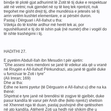
bindje të plotë gjat adhurimit të Zotit të tij duke e respektuar
atë në vetmi; nuk gjendet në sy të keq tek njerëzit, nuk
 mëdhenj
tregohet me gisht drejt tij, dhe mundësia e jetesës së tij
arrin vetëm kushtet elementare, e ai përsëri duron.
Pastaj i Dërguari i All-llahut u tha:
Vdekja do të kishte ardhur më herët tek ai, por
ngushëlluesit e tij do të ishin pak (në numër) dhe i vogël do
të ishte trashëgimi i tij.
shëm
drejte.
HADITHI 27.
E pyetëm Abdull-llah ibn Mesudin t për ajetin:
"Dhe assesi mos mendoni se janë të vdekur ata që u vranë
në Rrugën e All-llahut! Përkundrazi, ata janë të gjallë duke
u furnizuar te Zoti i tyre"
(Ali Imran; 169)
Dhe ai tha:
Edhe ne kemi pyetur (të Dërguarin e All-llahut u) dhe na ka
thënë:
Shpirtrat e tyre janë në brendësi të zogjve të gjelbër, duke
pasur kandila të varur për Arsh dhe (këto njerëz) shetisin
 a.s
në Xhennet nga të duan, pastaj pushojnë dhe qetësohen
në ato kandila. Atëherë Zoti ua hedh një shikim dhe u