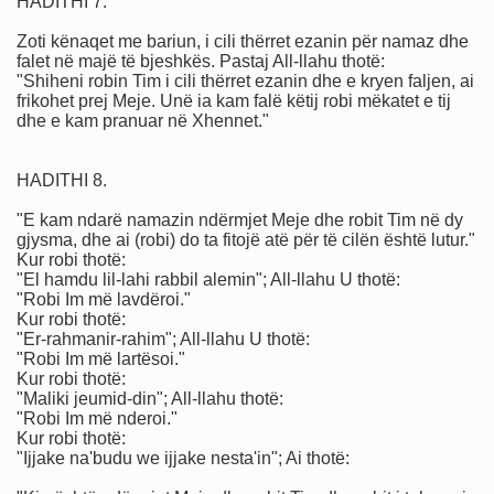
HADITHI 7.
Zoti kënaqet me bariun, i cili thërret ezanin për namaz dhe
falet në majë të bjeshkës. Pastaj All-llahu thotë:
"Shiheni robin Tim i cili thërret ezanin dhe e kryen faljen, ai
frikohet prej Meje. Unë ia kam falë këtij robi mëkatet e tij
dhe e kam pranuar në Xhennet."
HADITHI 8.
ULLIN, LUFTËN, LIRINË
"E kam ndarë namazin ndërmjet Meje dhe robit Tim në dy
gjysma, dhe ai (robi) do ta fitojë atë për të cilën është lutur."
t Ajnshtajn
Kur robi thotë:
"El hamdu lil-lahi rabbil alemin"; All-llahu U thotë:
"Robi Im më lavdëroi."
Kur robi thotë:
"Er-rahmanir-rahim"; All-llahu U thotë:
"Robi Im më lartësoi."
Kur robi thotë:
"Maliki jeumid-din"; All-llahu thotë:
"Robi Im më nderoi."
Kur robi thotë:
"Ijjake na'budu we ijjake nesta'in"; Ai thotë: