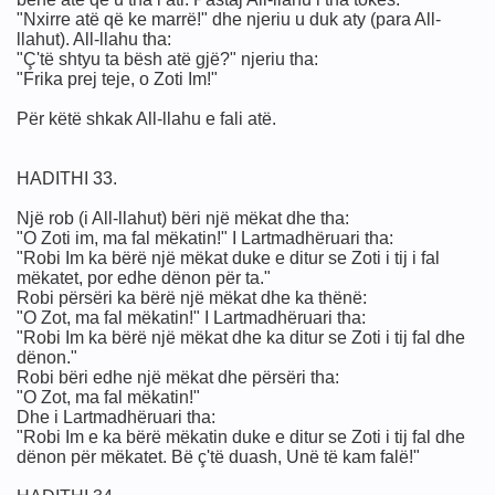
"Nxirre atë që ke marrë!" dhe njeriu u duk aty (para All-
llahut). All-llahu tha:
"Ç'të shtyu ta bësh atë gjë?" njeriu tha:
"Frika prej teje, o Zoti Im!"
Për këtë shkak All-llahu e fali atë.
HADITHI 33.
Një rob (i All-llahut) bëri një mëkat dhe tha:
"O Zoti im, ma fal mëkatin!" I Lartmadhëruari tha:
"Robi Im ka bërë një mëkat duke e ditur se Zoti i tij i fal
mëkatet, por edhe dënon për ta."
Robi përsëri ka bërë një mëkat dhe ka thënë:
"O Zot, ma fal mëkatin!" I Lartmadhëruari tha:
"Robi Im ka bërë një mëkat dhe ka ditur se Zoti i tij fal dhe
dënon."
Robi bëri edhe një mëkat dhe përsëri tha:
"O Zot, ma fal mëkatin!"
Dhe i Lartmadhëruari tha:
"Robi Im e ka bërë mëkatin duke e ditur se Zoti i tij fal dhe
dënon për mëkatet. Bë ç'të duash, Unë të kam falë!"