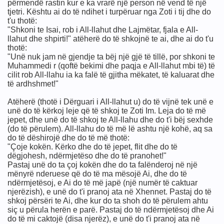
përmendë rastin kur e ka vrarë një person në vend të një
tjetri. Kështu ai do të ndihet i turpëruar nga Zoti i tij dhe do
t'u thotë:
"Shkoni te Isai, rob i All-llahut dhe Lajmëtar, fjala e All-
llahut dhe shpirti!" atëherë do të shkojnë te ai, dhe ai do t'u
ËRA TË RËNDA
thotë:
"Unë nuk jam në gjendje ta bëj një gjë të tillë, por shkoni te
Muhammedi r (qoftë bekimi dhe paqja e All-llahut mbi të) të
cilit rob All-llahu ia ka falë të gjitha mëkatet, të kaluarat dhe
të ardhshmet!"
Atëherë (thotë i Dërguari i All-llahut u) do të vijnë tek unë e
ij në jetë
unë do të kërkoj leje që të shkoj te Zoti Im. Leja do të më
jepet, dhe unë do të shkoj te All-llahu dhe do t'i bëj sexhde
(do të përulem). All-llahu do të më lë ashtu një kohë, aq sa
do të dëshirojë dhe do të më thotë:
"Çoje kokën. Kërko dhe do të jepet, flit dhe do të
dëgjohesh, ndërmjetëso dhe do të pranohet!"
Pastaj unë do ta çoj kokën dhe do ta falënderoj në një
et
mënyrë nderuese që do të ma mësojë Ai, dhe do të
ndërmjetësoj, e Ai do të më japë (një numër të caktuar
njerëzish), e unë do t'i pranoj ata në Xhennet. Pastaj do të
shkoj përsëri te Ai, dhe kur do ta shoh do të përulem ahtu
siç u përula herën e parë. Pastaj do të ndërmjetësoj dhe Ai
do të mi caktojë (disa njerëz), e unë do t'i pranoj ata në