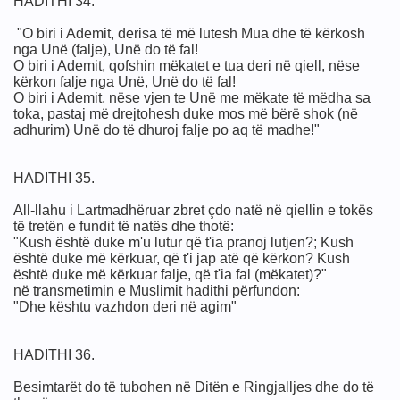
HADITHI 34.
"O biri i Ademit, derisa të më lutesh Mua dhe të kërkosh
nga Unë (falje), Unë do të fal!
O biri i Ademit, qofshin mëkatet e tua deri në qiell, nëse
kërkon falje nga Unë, Unë do të fal!
O biri i Ademit, nëse vjen te Unë me mëkate të mëdha sa
toka, pastaj më drejtohesh duke mos më bërë shok (në
adhurim) Unë do të dhuroj falje po aq të madhe!"
HADITHI 35.
All-llahu i Lartmadhëruar zbret çdo natë në qiellin e tokës
të tretën e fundit të natës dhe thotë:
"Kush është duke m'u lutur që t'ia pranoj lutjen?; Kush
është duke më kërkuar, që t'i jap atë që kërkon? Kush
është duke më kërkuar falje, që t'ia fal (mëkatet)?"
në transmetimin e Muslimit hadithi përfundon:
"Dhe kështu vazhdon deri në agim"
HADITHI 36.
kuptimplote)
Besimtarët do të tubohen në Ditën e Ringjalljes dhe do të