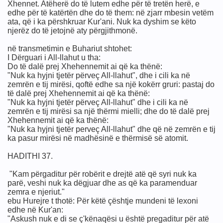
Xhennet. Atëherë do të lutem edhe për të tretën herë, e
ë Islam
edhe për të katërtën dhe do të them: në zjarr mbesin vetëm
ata, që i ka përshkruar Kur'ani. Nuk ka dyshim se këto
njerëz do të jetojnë aty përgjithmonë.
në transmetimin e Buhariut shtohet:
I Dërguari i All-llahut u tha:
Do të dalë prej Xhehennemit ai që ka thënë:
"Nuk ka hyjni tjetër përveç All-llahut", dhe i cili ka në
zemrën e tij mirësi, qoftë edhe sa një kokërr gruri: pastaj do
të dalë prej Xhehennemit ai që ka thënë:
"Nuk ka hyjni tjetër përveç All-llahut" dhe i cili ka në
zemrën e tij mirësi sa një thërmi mielli; dhe do të dalë prej
Xhehennemit ai që ka thënë:
"Nuk ka hyjni tjetër perveç All-llahut" dhe që në zemrën e tij
ka pasur mirësi në madhësinë e thërmisë së atomit.
slam
HADITHI 37.
"Kam përgaditur për robërit e drejtë atë që syri nuk ka
parë, veshi nuk ka dëgjuar dhe as që ka paramenduar
zemra e njeriut."
ebu Hurejre t thotë: Për këtë çështje mundeni të lexoni
edhe në Kur'an:
"Askush nuk e di se ç'kënaqësi u është pregaditur për atë