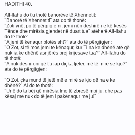
HADITHI 40.
All-llahu do t'u thotë banorëve të Xhennetit:
"Banorë të Xhennetit!" ata do të thonë:
"Zoti ynë, po të përgjigjemi, jemi nën dëshirën e kërkesës
Tënde dhe mirësia gjendet në duart tua" atëherë All-llahu
do të thotë:
"A jeni të kënaqur plotësisht?" ata do të përgjigjen:
"O Zot, si të mos jemi të kënaqur, kur Ti na ke dhënë atë që
nuk ia ke dhënë asnjërës prej krijesave tua?" All-llahu do
të thotë:
"A nuk dëshironi që t'u jap diçka tjetër, më të mirë se kjo?"
ata do të përgjigjen:
 së kolegut… metoda, modeli dhe gjuha e zemrës
"O Zot, çka mund të jetë më e mirë se kjo që na e ke
r
dhënë?" Ai do të thotë:
"Unë do ta bëj që mirësia Ime të zbresë mbi ju, dhe pas
kësaj më nuk do të jem i pakënaqur me ju!"