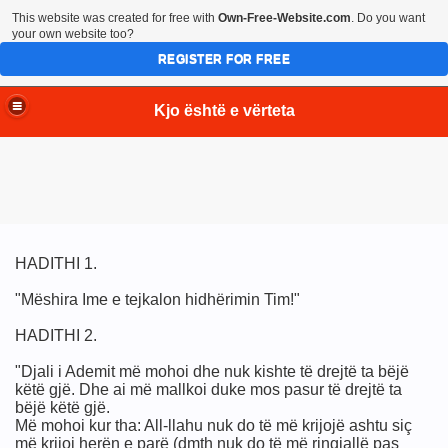
This website was created for free with
Own-Free-Website.com
. Do you want
your own website too?
REGISTER FOR FREE
Kjo është e vërteta
HADITHI 1.
"Mëshira Ime e tejkalon hidhërimin Tim!"
HADITHI 2.
"Djali i Ademit më mohoi dhe nuk kishte të drejtë ta bëjë
këtë gjë. Dhe ai më mallkoi duke mos pasur të drejtë ta
bëjë këtë gjë.
Më mohoi kur tha: All-llahu nuk do të më krijojë ashtu siç
më krijoi herën e parë (dmth nuk do të më ringjallë pas