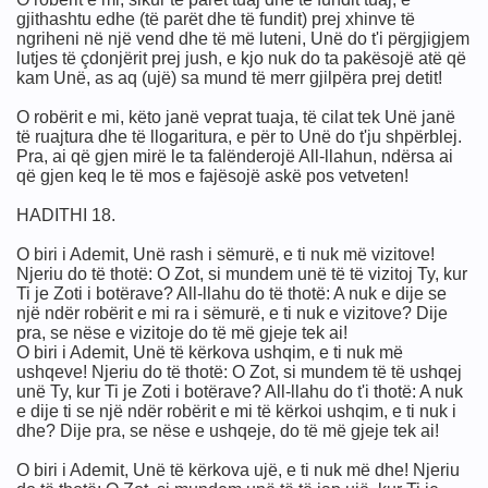
gjithashtu edhe (të parët dhe të fundit) prej xhinve të
ngriheni në një vend dhe të më luteni, Unë do t'i përgjigjem
lutjes të çdonjërit prej jush, e kjo nuk do ta pakësojë atë që
kam Unë, as aq (ujë) sa mund të merr gjilpëra prej detit!
O robërit e mi, këto janë veprat tuaja, të cilat tek Unë janë
të ruajtura dhe të llogaritura, e për to Unë do t'ju shpërblej.
Pra, ai që gjen mirë le ta falënderojë All-llahun, ndërsa ai
që gjen keq le të mos e fajësojë askë pos vetveten!
HADITHI 18.
O biri i Ademit, Unë rash i sëmurë, e ti nuk më vizitove!
Njeriu do të thotë: O Zot, si mundem unë të të vizitoj Ty, kur
Ti je Zoti i botërave? All-llahu do të thotë: A nuk e dije se
një ndër robërit e mi ra i sëmurë, e ti nuk e vizitove? Dije
pra, se nëse e vizitoje do të më gjeje tek ai!
O biri i Ademit, Unë të kërkova ushqim, e ti nuk më
ushqeve! Njeriu do të thotë: O Zot, si mundem të të ushqej
unë Ty, kur Ti je Zoti i botërave? All-llahu do t'i thotë: A nuk
e dije ti se një ndër robërit e mi të kërkoi ushqim, e ti nuk i
dhe? Dije pra, se nëse e ushqeje, do të më gjeje tek ai!
O biri i Ademit, Unë të kërkova ujë, e ti nuk më dhe! Njeriu