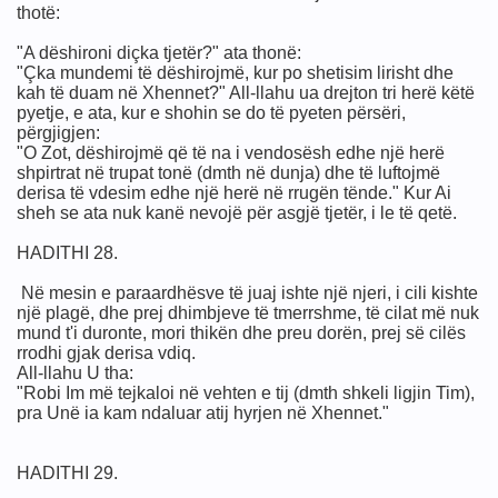
thotë:
"A dëshironi diçka tjetër?" ata thonë:
a.s
"Çka mundemi të dëshirojmë, kur po shetisim lirisht dhe
kah të duam në Xhennet?" All-llahu ua drejton tri herë këtë
hamed alejhi selam
pyetje, e ata, kur e shohin se do të pyeten përsëri,
përgjigjen:
"O Zot, dëshirojmë që të na i vendosësh edhe një herë
shpirtrat në trupat tonë (dmth në dunja) dhe të luftojmë
derisa të vdesim edhe një herë në rrugën tënde." Kur Ai
sheh se ata nuk kanë nevojë për asgjë tjetër, i le të qetë.
 a.s
HADITHI 28.
Në mesin e paraardhësve të juaj ishte një njeri, i cili kishte
tit Muhamed a.s
një plagë, dhe prej dhimbjeve të tmerrshme, të cilat më nuk
mund t'i duronte, mori thikën dhe preu dorën, prej së cilës
aj kritikave
rrodhi gjak derisa vdiq.
All-llahu U tha:
elam
"Robi Im më tejkaloi në vehten e tij (dmth shkeli ligjin Tim),
pra Unë ia kam ndaluar atij hyrjen në Xhennet."
el,por...
HADITHI 29.