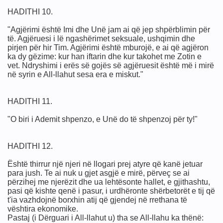
HADITHI 10.
"Agjërimi është Imi dhe Unë jam ai që jep shpërblimin për
të. Agjëruesi i lë ngashërimet seksuale, ushqimin dhe
pirjen për hir Tim. Agjërimi është mburojë, e ai që agjëron
ka dy gëzime: kur han iftarin dhe kur takohet me Zotin e
vet. Ndryshimi i erës së gojës së agjëruesit është më i mirë
në syrin e All-llahut sesa era e miskut."
HADITHI 11.
tikrishtit)që i shohim në Media,në produkte etj...
"O biri i Ademit shpenzo, e Unë do të shpenzoj për ty!"
undit
HADITHI 12.
ini këto për “Izraelin” ?
Është thirrur një njeri në llogari prej atyre që kanë jetuar
para jush. Te ai nuk u gjet asgjë e mirë, përveç se ai
përzihej me njerëzit dhe ua lehtësonte hallet, e gjithashtu,
pasi që kishte qenë i pasur, i urdhëronte shërbetorët e tij që
(Izraelin)
t'ia vazhdojnë borxhin atij që gjendej në rrethana të
vështira ekonomike.
Pastaj (i Dërguari i All-llahut u) tha se All-llahu ka thënë: