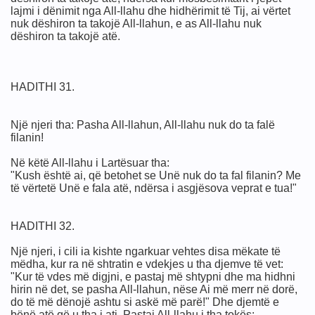
lajmi i dënimit nga All-llahu dhe hidhërimit të Tij, ai vërtet
nuk dëshiron ta takojë All-llahun, e as All-llahu nuk
dëshiron ta takojë atë.
HADITHI 31.
Një njeri tha: Pasha All-llahun, All-llahu nuk do ta falë
filanin!
Në këtë All-llahu i Lartësuar tha:
"Kush është ai, që betohet se Unë nuk do ta fal filanin? Me
të vërtetë Unë e fala atë, ndërsa i asgjësova veprat e tua!"
HADITHI 32.
Një njeri, i cili ia kishte ngarkuar vehtes disa mëkate të
mëdha, kur ra në shtratin e vdekjes u tha djemve të vet:
"Kur të vdes më digjni, e pastaj më shtypni dhe ma hidhni
hirin në det, se pasha All-llahun, nëse Ai më merr në dorë,
IT DHE DURIMIT
do të më dënojë ashtu si askë më parë!" Dhe djemtë e
bënë atë që u tha i ati. Pastaj All-llahu i tha tokës: