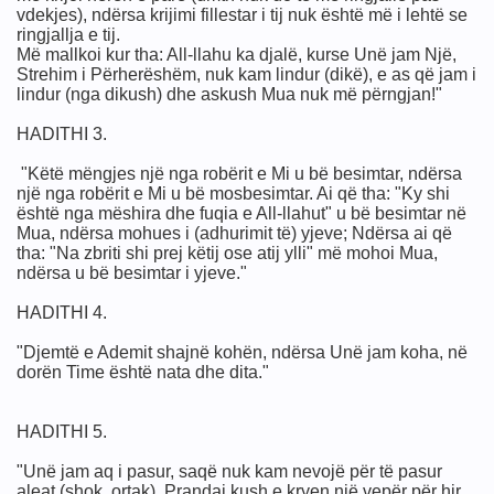
vdekjes), ndërsa krijimi fillestar i tij nuk është më i lehtë se
ringjallja e tij.
Më mallkoi kur tha: All-llahu ka djalë, kurse Unë jam Një,
Strehim i Përherëshëm, nuk kam lindur (dikë), e as që jam i
lindur (nga dikush) dhe askush Mua nuk më përngjan!"
HADITHI 3.
"Këtë mëngjes një nga robërit e Mi u bë besimtar, ndërsa
një nga robërit e Mi u bë mosbesimtar. Ai që tha: "Ky shi
është nga mëshira dhe fuqia e All-llahut" u bë besimtar në
Mua, ndërsa mohues i (adhurimit të) yjeve; Ndërsa ai që
tha: "Na zbriti shi prej këtij ose atij ylli" më mohoi Mua,
ndërsa u bë besimtar i yjeve."
HADITHI 4.
"Djemtë e Ademit shajnë kohën, ndërsa Unë jam koha, në
dorën Time është nata dhe dita."
HADITHI 5.
"Unë jam aq i pasur, saqë nuk kam nevojë për të pasur
aleat (shok, ortak). Prandaj kush e kryen një vepër për hir