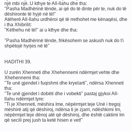
një mbi një. U kthye te All-llahu dhe tha:
"Pasha Madhërinë tënde, ai që do të dinte për te, nuk do të
dëshironte të hyjë në të!"
Atëherë All-llahu urdhëroi që të rrethohet me kënaqësi, dhe
i tha Xhibrilit:
"Këthehu në të!" ai u kthye dhe tha:
"Pasha Madhërinë tënde, frikësohem se askush nuk do t'i
shpëtojë hyrjes në të"
HADITHI 39.
U zurën Xhenneti dhe Xhehennemi ndërmjet vehte dhe
Xhehennemi tha:
"Te unë gjendet i fuqishmi dhe kryelarti", ndërsa Xhenneti
tha:
"Te unë gjendet i dobëti dhe i vobekti" pastaj gjykoi All-
llahu ndërmjet tyre:
"Ti je Xhenneti, mëshira Ime, nëpërmjet teje Unë i tregoj
mëshirë atij që dëshiroj, ndërsa ti je zjarri, ndëshkimi Im,
nëpërmjet teje dënoj atë që dëshiroj, dhe është caktimi Im
që secili prej jush ta ketë hisen e vet!"