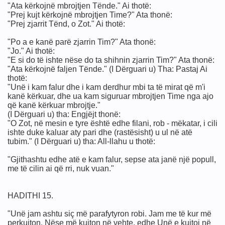
"Ata kërkojnë mbrojtjen Tënde." Ai thotë:
"Prej kujt kërkojnë mbrojtjen Time?" Ata thonë:
"Prej zjarrit Tënd, o Zot." Ai thotë:
"Po a e kanë parë zjarrin Tim?" Ata thonë:
"Jo." Ai thotë:
tuar
"E si do të ishte nëse do ta shihnin zjarrin Tim?" Ata thonë:
"Ata kërkojnë faljen Tënde." (I Dërguari u) Tha: Pastaj Ai
j
thotë:
"Unë i kam falur dhe i kam derdhur mbi ta të mirat që m'i
kanë kërkuar, dhe ua kam siguruar mbrojtjen Time nga ajo
që kanë kërkuar mbrojtje."
(I Dërguari u) tha: Engjëjt thonë:
"O Zot, në mesin e tyre është edhe filani, rob - mëkatar, i cili
ishte duke kaluar aty pari dhe (rastësisht) u ul në atë
slam eshte perhapur me shpate
tubim." (I Dërguari u) tha: All-llahu u thotë:
në Islame !
"Gjithashtu edhe atë e kam falur, sepse ata janë një popull,
me të cilin ai që rri, nuk vuan."
nit te vetvrasjes
HADITHI 15.
kundër shkatërrimit në tokë
"Unë jam ashtu siç më parafytyron robi. Jam me të kur më
panik
perkujton. Nëse më kujton në vehte, edhe Unë e kujtoj në