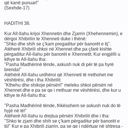
që kanë punuar!"
(Sexhde-17)
HADITHI 38.
Kur All-llahu krijoi Xhennetin dhe Zjarrin (Xhehennemin), e
dërgoi Xhibrilin te Xhenneti duke i thënë:
"Shko dhe shih se ç'kam pregaditur për banorët e tij".
frika nga dështimi në Islam
Atëherë Xhibrili shkoi në Xhennet dhe pa çfarë kishte
përgaditur All-llahu për banorët e Xhennetit. Kur engjëlli u
kthye te All-llahu tha:
"Pasha Madhërinë tënde, askush nuk di për të pa hyrë
brenda!"
Atëhërë All-llahu urdhëroi që Xhenneti të rrethohet me
vështirësi, dhe i tha Xhibrilit:
"Kthehu dhe shikoje përsëri!" meleku shkoi përsëri në
Xhennet dhe e pa se qe i rrethuar me vështirësi, dhe kur u
kthye te All-llahu tha:
"Pasha Madhërinë tënde, frikësohem se askush nuk do të
hyjë në të!"
Atëherë All-llahu iu drejtua përsëri Xhibrilit dhe i tha:
"Shko te zjarri dhe shih se ç'kam përgaditur për banorët e
tij!" Kur e pa Xhibrili zjarrin, pa se qe i ndërtuar në shtresa -