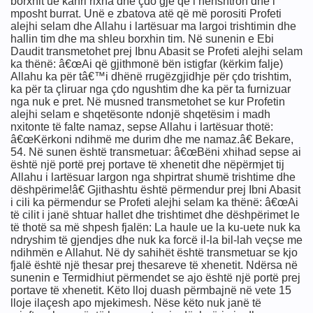
borxhit ue kahri rixha dhe çdo gjë që i nënshtron dhe i
mposht burrat. Unë e zbatova atë që më porositi Profeti
alejhi selam dhe Allahu i lartësuar ma largoi trishtimin dhe
hallin tim dhe ma shleu borxhin tim. Në sunenin e Ebi
Daudit transmetohet prej Ibnu Abasit se Profeti alejhi selam
ka thënë: â€œAi që gjithmonë bën istigfar (kërkim falje)
Allahu ka për tâ€™i dhënë rrugëzgjidhje për çdo trishtim,
ka për ta çliruar nga çdo ngushtim dhe ka për ta furnizuar
nga nuk e pret. Në musned transmetohet se kur Profetin
alejhi selam e shqetësonte ndonjë shqetësim i madh
ULLIN, LUFTËN, LIRINË
nxitonte të falte namaz, sepse Allahu i lartësuar thotë:
â€œKërkoni ndihmë me durim dhe me namaz.â€ Bekare,
54. Në sunen është transmetuar: â€œBëni xhihad sepse ai
t Ajnshtajn
është një portë prej portave të xhenetit dhe nëpërmjet tij
Allahu i lartësuar largon nga shpirtrat shumë trishtime dhe
dëshpërime!â€ Gjithashtu është përmendur prej Ibni Abasit
i cili ka përmendur se Profeti alejhi selam ka thënë: â€œAi
të cilit i janë shtuar hallet dhe trishtimet dhe dëshpërimet le
të thotë sa më shpesh fjalën: La haule ue la ku-uete nuk ka
ndryshim të gjendjes dhe nuk ka forcë il-la bil-lah veçse me
ndihmën e Allahut. Në dy sahihët është transmetuar se kjo
fjalë është një thesar prej thesareve të xhenetit. Ndërsa në
sunenin e Termidhiut përmendet se ajo është një portë prej
portave të xhenetit. Këto lloj duash përmbajnë në vete 15
lloje ilaçesh apo mjekimesh. Nëse këto nuk janë të