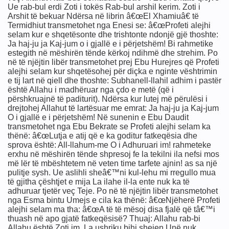
Ue rab-bul erdi Zoti i tokës Rab-bul arshil kerim. Zoti i
Arshit të bekuar Ndërsa në librin â€œEl Xhamiuâ€ të
Termidhiut transmetohet nga Enesi se: â€œProfeti alejhi
selam kur e shqetësonte dhe trishtonte ndonjë gjë thoshte:
Ja haj-ju ja Kaj-jum o i gjallë e i përjetshëm! Bi rahmetike
estegith në mëshirën tënde kërkoj ndihmë dhe strehim. Po
në të njëjtin libër transmetohet prej Ebu Hurejres që Profeti
alejhi selam kur shqetësohej për diçka e nginte vështrimin
e tij lart në qiell dhe thoshte: Subhanell-llahil adhim i pastër
është Allahu i madhëruar nga çdo e metë (që i
përshkruajnë të paditurit). Ndërsa kur lutej më përulësi i
drejtohej Allahut të lartësuar me emrat: Ja haj-ju ja Kaj-jum
O i gjallë e i përjetshëm! Në sunenin e Ebu Daudit
transmetohet nga Ebu Bekrate se Profeti alejhi selam ka
thënë: â€œLutja e atij që e ka goditur fatkeqësia dhe
sprova është: All-llahum-me O i Adhuruari im! rahmeteke
erxhu në mëshirën tënde shpresoj fe la tekilni ila nefsi mos
më lër të mbështetem në veten time tarfete ajnin! as sa një
pulitje sysh. Ue aslihli sheâ€™ni kul-lehu mi rregullo mua
të gjitha çështjet e mija La ilahe il-la ente nuk ka të
adhuruar tjetër veç Teje. Po në të njëjtin libër transmetohet
nga Esma bintu Umejs e cila ka thënë: â€œNjëherë Profeti
alejhi selam ma tha: â€œA të të mësoj disa fjalë që tâ€™i
thuash në apo gjatë fatkeqësisë? Thuaj: Allahu rab-bi
Allahu është Zoti im. La ushriku bihi shejen Unë nuk