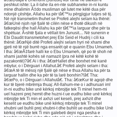
peshkut ishte: La il-lahe ila en-nte subhaneke in-ni kuntu
mine dhalimin Ã‡do musliman që lutet me këtë dua për
ndonjë çështje, Allahu ka për tâ€™iu përgjigjur lutjes së tij.
Në një transmetim thuhet se Profeti alejhi selam ka thënë:
â€œUnë njoh një fjalë të cilën nëse e thotë dikush në
fatkeqësi dhe hall Allahu ka për tâ€™ia larguar dhe për ta
shpëtuar. Ã‹shtë fjala e vëllait tim Junusit.... Në sunenin e
Ebi Daudit transmetohet prej Ebi Seid el Hudrij i cili ka
thënë: â€œNjë ditë Profeti alejhi selam hyri në xhami dhe
gjeti në të një burrë nga ensarët që e quanin Ebu Umameh.
I tha: â€œÃ‡farë halli ke o Ebu Umameh, që po të shoh në
xhami jashtë kohës së namazit (pra në këtë kohë të
pazakontë)?â€ Ai i tha: â€œHallet dhe borxhet më kanë
mbytur, o i Dërguari i Allahut.â€ Profeti alejhi selam i tha:
â€œA të të mësoj një fjalë që nëse e thua Allahu ka për ta
larguar hallin dhe ka për të ta larë borxhin?!â€ Tha:
â€œPo, o i Dërguari i Allahutâ€. Tha: â€œKur të agojë dhe
kur të bjerë mbrëmja thuaj: All-llahum-me o i adhuruari im!
in-ni eudhu bike unë kërkoj mbrojtje tek Ti minel hem-mi
uel hazeni prej hemit dhe huzni-t ue eudhu bike unë kërkoj
mbrojtje tek Ti min el axhzi uel keseli, prej axhzit dhe
keselit ue eudhu bike unë kërkoj mbrojtje tek Ti minel
xhubni uel buhli prej xhubni-t dhe buhlit ue eudhu bike Unë
kërkoj mbrojtje tek Ti min galebeti dejni nga pesha e