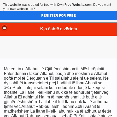
This website was created for free with
Own-Free-Website.com
. Do you want
your own website too?
REGISTER FOR FREE
Kjo është e vërteta
Me emrin e Allahut, të Gjithëmëshirshmit, Mëshirëplotit
Falënderimi i takon Allahut, paqja dhe mëshira e Allahut
qoftë mbi të Dërguarin e Tij salallahu alejhi ue selem. Në
dy sahihët transmetohet prej hadithit të Ibnu Abasit se:
â€œProfeti alejhi selam kur i ndodhte ndonjë fatkeqësi
thoshte: La ilahe il-lell-llahu nuk ka të adhuruar tjetër veç
Allahut El adhimul Halim të madhërishmit të butë e të
gjithëmëshirshëm. La ilahe il-lell-llahu nuk ka të adhuruar
tjetër veç Allahut Rab-bul arshil adhim Zoti i Arshit të
madhërishëm La ilahe il-lell-llahu nuk ka të adhuruar tjetër
veç Allahut Rab-bus-semauati sebâ€™i Zoti i shtatë qiejve