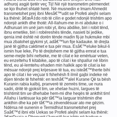
adhuroj asgjë tjetër veç Tij! Në një transmetim përmendet
imit
se kjo thuhet shtatë herë. Në musnedin e Imam Ahmedit
transmetohet prej ibni Mesâ€™udit se Profeti alejhi selam
ka thënë: â€œÃ‡do rob të cilin e godet ndonjë trishtim apo
ndonjë ankth dhe thotë: All-llahum-me in-ni abduke o i
Adhuruari im unë jam robi yt, ibnu abdike, biri i robit tënd,
ibnu emetike, biri i robëreshës tënde, nasieti bi jedike,
qenia imë është në dorën tënde madin fij-je hukmuke mbi
mua zbatohet gjykimi yt, adâ€™lun fije kadauke. të drejta
janë të gjitha caktimet e tua për mua. Esâ€™eluke bikul-li
ismin hue leke, Po të drejtohem me të gjitha emrat e tua
seme-mejte bihi nefseke, me të cilat e ke emërtuar veten,
eu enzeltehu fi kitabike, apo të cilat i ke shpallur në librin
tënd, eu al-lemtehu ehaden min halkik apo të cilat ia ke
mësuar ndonjë prej krijesave të tua, eu isteâ€™therte bihi
apo të cilat i ke veçuar ti fshehësh fi ilmil gajbi indeke në
dijen tënde të fshehtë: en texhâ€™alel Kurane Që ta bësh
Kuranin rabia kalbij, pranverë të zemrës time, ue nura
sadri, dritë të gjoksit tim, ue xhelae huzni, largues të
trishtimit tim ue dhehabe hem-mi dhe heqës të ankthit tim!
Allahu i lartësuar ka për tâ€™ia larguar trishtimin dhe
ankthin dhe ka për tâ€™ia zëvendësuar ato me gëzim.
Ndërsa në sunenin e Termidhiut transmetohet prej
Saâ€™d ibni ebi Uekas se Profeti alejhi selam ka thënë:
â€œDuaja e Dhenunit (Junusit) kur ishte në barkun e