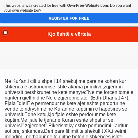
This website was created for free with
Own-Free-Website.com
. Do you want
your own website too?
REGISTER FOR FREE
Kjo është e vërteta
Ne Kur'an,i cili u shpall 14 shekuj me pare,ne kohen kur
shkenca e astronomise ishte akoma primitive,zgjerimi i
universit pershkruhet ne kete menyre:''Ne me forcen tome e
ngritem qiellin dhe Ne e zgjerojme ate''.(Edh-Dharijat 47).
Fjala ''qiell'' e permendur ne kete ajet eshte perdorur ne
vende te ndryshme ne Kuran ne kuptimin e hapesires se
universit.Edhe ketu,kjo fjale eshte perdorur me kete
kuptim.Me fjale te tjera,ne Kuran eshte shpallur se
universi'' zgjerohet''.Pikerisht,ky eshte perfundimi i arritur
sot prej shkences.Deri para fillimit te shekullit XX,i vetmi
mendim i perhapur ne te gjithe boten e shkences ishte