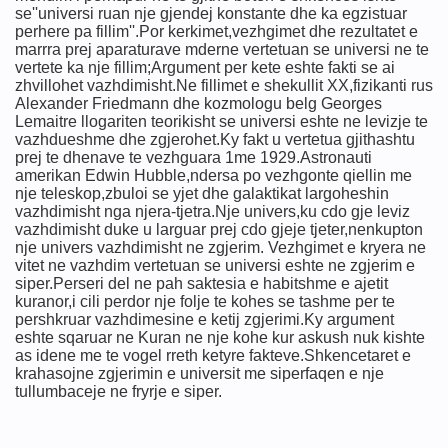
se''universi ruan nje gjendej konstante dhe ka egzistuar
perhere pa fillim''.Por kerkimet,vezhgimet dhe rezultatet e
marrra prej aparaturave mderne vertetuan se universi ne te
vertete ka nje fillim;Argument per kete eshte fakti se ai
zhvillohet vazhdimisht.Ne fillimet e shekullit XX,fizikanti rus
Alexander Friedmann dhe kozmologu belg Georges
Lemaitre llogariten teorikisht se universi eshte ne levizje te
vazhdueshme dhe zgjerohet.Ky fakt u vertetua gjithashtu
prej te dhenave te vezhguara 1me 1929.Astronauti
amerikan Edwin Hubble,ndersa po vezhgonte qiellin me
nje teleskop,zbuloi se yjet dhe galaktikat largoheshin
vazhdimisht nga njera-tjetra.Nje univers,ku cdo gje leviz
vazhdimisht duke u larguar prej cdo gjeje tjeter,nenkupton
nje univers vazhdimisht ne zgjerim. Vezhgimet e kryera ne
vitet ne vazhdim vertetuan se universi eshte ne zgjerim e
siper.Perseri del ne pah saktesia e habitshme e ajetit
kuranor,i cili perdor nje folje te kohes se tashme per te
pershkruar vazhdimesine e ketij zgjerimi.Ky argument
eshte sqaruar ne Kuran ne nje kohe kur askush nuk kishte
as idene me te vogel rreth ketyre fakteve.Shkencetaret e
krahasojne zgjerimin e universit me siperfaqen e nje
tullumbaceje ne fryrje e siper.