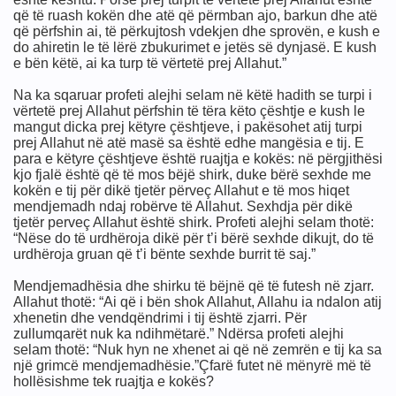
që të ruash kokën dhe atë që përmban ajo, barkun dhe atë
që përfshin ai, të përkujtosh vdekjen dhe sprovën, e kush e
do ahiretin le të lërë zbukurimet e jetës së dynjasë. E kush
e bën këtë, ai ka turp të vërtetë prej Allahut.”
Na ka sqaruar profeti alejhi selam në këtë hadith se turpi i
vërtetë prej Allahut përfshin të tëra këto çështje e kush le
mangut dicka prej këtyre çështjeve, i pakësohet atij turpi
prej Allahut në atë masë sa është edhe mangësia e tij. E
para e këtyre çështjeve është ruajtja e kokës: në përgjithësi
kjo fjalë është që të mos bëjë shirk, duke bërë sexhde me
kokën e tij për dikë tjetër përveç Allahut e të mos hiqet
mendjemadh ndaj robërve të Allahut. Sexhdja për dikë
tjetër perveç Allahut është shirk. Profeti alejhi selam thotë:
“Nëse do të urdhëroja dikë për t’i bërë sexhde dikujt, do të
urdhëroja gruan që t’i bënte sexhde burrit të saj.”
Mendjemadhësia dhe shirku të bëjnë që të futesh në zjarr.
Allahut thotë: “Ai që i bën shok Allahut, Allahu ia ndalon atij
xhenetin dhe vendqëndrimi i tij është zjarri. Për
zullumqarët nuk ka ndihmëtarë.” Ndërsa profeti alejhi
selam thotë: “Nuk hyn ne xhenet ai që në zemrën e tij ka sa
një grimcë mendjemadhësie.”Çfarë futet në mënyrë më të
hollësishme tek ruajtja e kokës?