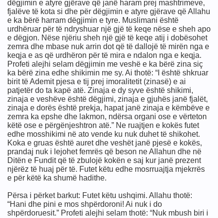
dëgjimin e atyre gjërave që janë haram prej mashtrimeve,
fjalëve të kota si dhe për dëgjimin e atyre gjërave që Allahu
e ka bërë harram dëgjimin e tyre. Muslimani është
urdhëruar për të ndryshuar një gjë të keqe nëse e sheh apo
e dëgjon. Nëse njëriu sheh një gjë të keqe atij i dobësohet
zemra dhe mbase nuk arrin dot që të dallojë të mirën nga e
keqja e as që urdhëron për të mira e ndalon nga e keqja.
Profeti alejhi selam dëgjimin me veshë e ka bërë zina siç
ka bërë zina edhe shikimin me sy. Ai thotë: “I është shkruar
birit të Ademit pjesa e tij prej imoralitetit (zinasë) e ai
patjetër do ta kapë atë. Zinaja e dy syve është shikimi,
zinaja e veshëve është dëgjimi, zinaja e gjuhës janë fjalët,
tikrishtit)që i shohim në Media,në produkte etj...
zinaja e dorës është prekja, hapat janë zinaja e këmbëve e
zemra ka epshe dhe lakmon, ndërsa organi ose e vërteton
këtë ose e përgënjeshtron atë.” Ne ruajtjen e kokës futet
undit
edhe mosshikimi në ato vende ku nuk duhet të shikohet.
Koka e gruas është auret dhe veshët janë pjesë e kokës,
ini këto për “Izraelin” ?
prandaj nuk i lejohet femrës që beson ne Allahun dhe në
Ditën e Fundit që të zbulojë kokën e saj kur janë prezent
njërëz të huaj për të. Futet këtu edhe mosrruajtja mjekrrës
e për këtë ka shumë hadithe.
(Izraelin)
Përsa i përket barkut: Futet këtu ushqimi. Allahu thotë:
“Hani dhe pini e mos shpërdoroni! Ai nuk i do
shpërdoruesit.” Profeti alejhi selam thotë: “Nuk mbush biri i