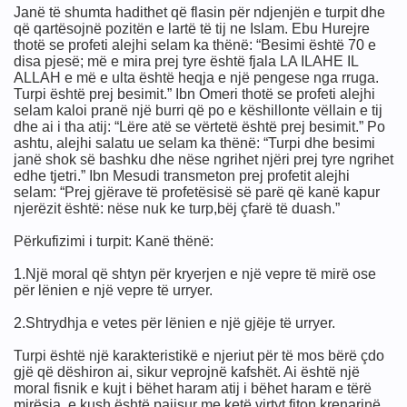
Janë të shumta hadithet që flasin për ndjenjën e turpit dhe
që qartësojnë pozitën e lartë të tij ne Islam. Ebu Hurejre
thotë se profeti alejhi selam ka thënë: “Besimi është 70 e
disa pjesë; më e mira prej tyre është fjala LA ILAHE IL
ALLAH e më e ulta është heqja e një pengese nga rruga.
Turpi është prej besimit.” Ibn Omeri thotë se profeti alejhi
selam kaloi pranë një burri që po e këshillonte vëllain e tij
dhe ai i tha atij: “Lëre atë se vërtetë është prej besimit.” Po
ashtu, alejhi salatu ue selam ka thënë: “Turpi dhe besimi
janë shok së bashku dhe nëse ngrihet njëri prej tyre ngrihet
edhe tjetri.” Ibn Mesudi transmeton prej profetit alejhi
selam: “Prej gjërave të profetësisë së parë që kanë kapur
njerëzit është: nëse nuk ke turp,bëj çfarë të duash.”
Përkufizimi i turpit: Kanë thënë:
1.Një moral që shtyn për kryerjen e një vepre të mirë ose
për lënien e një vepre të urryer.
2.Shtrydhja e vetes për lënien e një gjëje të urryer.
Turpi është një karakteristikë e njeriut për të mos bërë çdo
gjë që dëshiron ai, sikur veprojnë kafshët. Ai është një
moral fisnik e kujt i bëhet haram atij i bëhet haram e tërë
mirësia, e kush është pajisur me ketë virtyt fiton krenarinë,