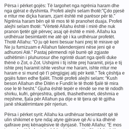
Përsa i përket gojës: Të largohet nga ngrënia haram dhe
nga gjërat e dyshimta. Profeti alejhi selam thotë:”Çdo pjesë
e rritur me diçka haram, zjarri është më parësor për të.”
Ngrënia haram bën që të mos të të pranohet duaja. Profeti
alejhi selam thotë: “Vërtetë Allahu është i mirë dhe nuk
pranon tjetër gjë përveç asaj që është e mirë. Allahu ka
urdhëruar besimtarët me atë që i ka urdhëruar profetët.
Thotë Allahu: “O ju që keni besuar hani prej të mirave që
Ne ju furnizuam e Allahun falenderojeni nëse jeni që e
ULLIN, LUFTËN, LIRINË
adhuroni Atë.” Pastaj përmendi një burrë që zgjaste
udhëtimin i pluhurosur dhe ngrintë duart nga qielli duke
thënë o Zot, o Zot. Ushqimi i tij ishte prej haramit, pirja e tij
t Ajnshtajn
ishte prej haramit ishte veshur me haram, ishte rritur me
haram e si mund që t’i përgjigjej atij për ketë.” Tek çështja e
gojës futen edhe fjalët. Thotë profeti alejhi selam: “Kush
beson Allahun dhe Ditën e Fundit le të thotë fjalë të mira
ose le të hesht.” Gjuha është tepër e rëndë se me të ndodh
shirku, kufri, gënjeshtra, gibeti, thashethemet, dëshmia e
rrejshme, fjala për Allahun pa dije e të tjera që të gjitha
janë shkatërrimtare për njeriun.
Përsa i përket syrit: Allahu ka urdhëruar besimtarët që të
ulin shikimet e tyre ndaj atyre gjërave që Ai u ka dhënë
qafirave prej kënaqësive të dynjasë. Thotë Allahu: “E mos