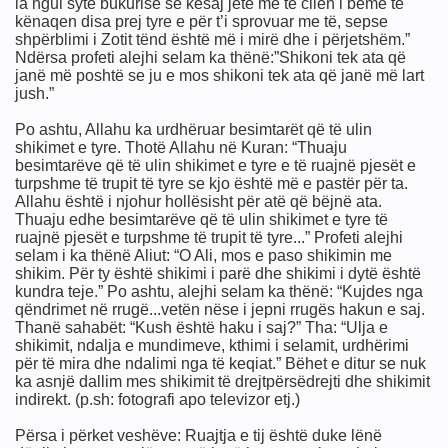
ia ngul sytë bukurisë së kësaj jete me të cilën i bëmë të
kënaqen disa prej tyre e për t’i sprovuar me të, sepse
shpërblimi i Zotit tënd është më i mirë dhe i përjetshëm.”
Ndërsa profeti alejhi selam ka thënë:”Shikoni tek ata që
janë më poshtë se ju e mos shikoni tek ata që janë më lart
jush.”
Po ashtu, Allahu ka urdhëruar besimtarët që të ulin
shikimet e tyre. Thotë Allahu në Kuran: “Thuaju
besimtarëve që të ulin shikimet e tyre e të ruajnë pjesët e
turpshme të trupit të tyre se kjo është më e pastër për ta.
Allahu është i njohur hollësisht për atë që bëjnë ata.
Thuaju edhe besimtarëve që të ulin shikimet e tyre të
ruajnë pjesët e turpshme të trupit të tyre...” Profeti alejhi
selam i ka thënë Aliut: “O Ali, mos e paso shikimin me
shikim. Për ty është shikimi i parë dhe shikimi i dytë është
'do gje
kundra teje.” Po ashtu, alejhi selam ka thënë: “Kujdes nga
qëndrimet në rrugë...vetën nëse i jepni rrugës hakun e saj.
Thanë sahabët: “Kush është haku i saj?” Tha: “Ulja e
shikimit, ndalja e mundimeve, kthimi i selamit, urdhërimi
për të mira dhe ndalimi nga të keqiat.” Bëhet e ditur se nuk
ka asnjë dallim mes shikimit të drejtpërsëdrejti dhe shikimit
indirekt. (p.sh: fotografi apo televizor etj.)
Përsa i përket veshëve: Ruajtja e tij është duke lënë