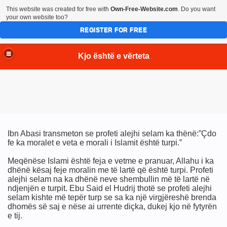
This website was created for free with
Own-Free-Website.com
. Do you want
your own website too?
REGISTER FOR FREE
Kjo është e vërteta
Ibn Abasi transmeton se profeti alejhi selam ka thënë:”Çdo
fe ka moralet e veta e morali i Islamit është turpi.”
Meqënëse Islami është feja e vetme e pranuar, Allahu i ka
dhënë kësaj feje moralin me të lartë që është turpi. Profeti
alejhi selam na ka dhënë neve shembullin më të lartë në
ndjenjën e turpit. Ebu Said el Hudrij thotë se profeti alejhi
selam kishte më tepër turp se sa ka një virgjëreshë brenda
dhomës së saj e nëse ai urrente diçka, dukej kjo në fytyrën
e tij.