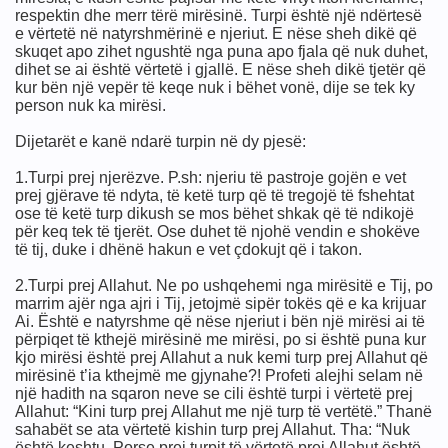
respektin dhe merr tërë mirësinë. Turpi është një ndërtesë
imit
e vërtetë në natyrshmërinë e njeriut. E nëse sheh dikë që
skuqet apo zihet ngushtë nga puna apo fjala që nuk duhet,
dihet se ai është vërtetë i gjallë. E nëse sheh dikë tjetër që
kur bën një vepër të keqe nuk i bëhet vonë, dije se tek ky
person nuk ka mirësi.
Dijetarët e kanë ndarë turpin në dy pjesë:
1.Turpi prej njerëzve. P.sh: njeriu të pastroje gojën e vet
prej gjërave të ndyta, të ketë turp që të tregojë të fshehtat
ose të ketë turp dikush se mos bëhet shkak që të ndikojë
për keq tek të tjerët. Ose duhet të njohë vendin e shokëve
të tij, duke i dhënë hakun e vet çdokujt që i takon.
2.Turpi prej Allahut. Ne po ushqehemi nga mirësitë e Tij, po
marrim ajër nga ajri i Tij, jetojmë sipër tokës që e ka krijuar
Ai. Është e natyrshme që nëse njeriut i bën një mirësi ai të
përpiqet të kthejë mirësinë me mirësi, po si është puna kur
kjo mirësi është prej Allahut a nuk kemi turp prej Allahut që
mirësinë t’ia kthejmë me gjynahe?! Profeti alejhi selam në
një hadith na sqaron neve se cili është turpi i vërtetë prej
Allahut: “Kini turp prej Allahut me një turp të vertëtë.” Thanë
sahabët se ata vërtetë kishin turp prej Allahut. Tha: “Nuk
është keshtu. Porse prej turpit të vërtetë prej Allahut është