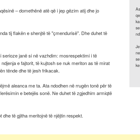
As
aqësinë – domethënë atë që i jep gëzim atij dhe jo
qe
ka
se
ënda tij flakën e shenjtë të "çmendurisë". Dhe duhet të
nd
Je
ne
serioze janë si në vazhdim: mosrespektimi i të
se
a, ndjenja e fajtorit, të kujtosh se nuk meriton as të mirat
ke
tën tënde dhe të jesh frikacak.
ëjmë aleanca me ta. Ata ndodhen në rrugën tonë për të
vlerësimin e betejës sonë. Ne duhet të zgjedhim armiqtë
ot dhe të gjitha meritojnë të njëjtin respekt.