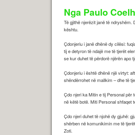
Nga Paulo Coel
Të gjithë njerëzit janë të ndryshëm.
kështu.
Çdonjeriu i janë dhënë dy cilësi: fuqia
tij e detyron të ndajë me të tjerët el
se kur duhet të përdorë njërën apo tj
Çdonjeriu i është dhënë një virtyt: af
shëndërrohet në mallkim – dhe të tjer
Çdo njeri ka Mitin e tij Personal për 
në këtë botë. Miti Personal shfaqet te
Çdo njeri duhet të njohë dy gjuhë: g
shërben në komunikimin me të tjerë
Zoti.