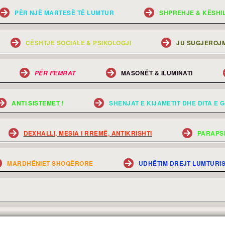
PËR NJË MARTESË TË LUMTUR
SHPREHJE & KËSHI
CËSHTJE SOCIALE & PSIKOLOGJI
JU SUGJEROJM
MASONËT & ILUMINATI
PËR FEMRAT
ANTI SISTEMET !
SHENJAT E KIJAMETIT DHE DITA E G
DEXHALLI, MESIA I RREMË, ANTIKRISHTI
PARAPS
MARDHËNIET SHOQËRORE
UDHËTIM DREJT LUMTURI