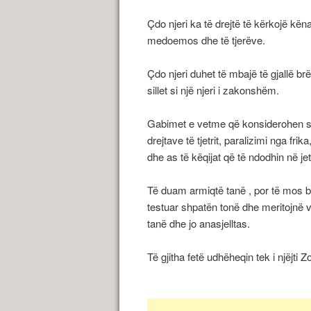
Çdo njeri ka të drejtë të kërkojë kën
medoemos dhe të tjerëve.
Çdo njeri duhet të mbajë të gjallë br
sillet si një njeri i zakonshëm.
Gabimet e vetme që konsiderohen si 
drejtave të tjetrit, paralizimi nga frik
dhe as të këqijat që të ndodhin në je
Të duam armiqtë tanë , por të mos b
testuar shpatën tonë dhe meritojnë 
tanë dhe jo anasjelltas.
Të gjitha fetë udhëheqin tek i njëjti Z