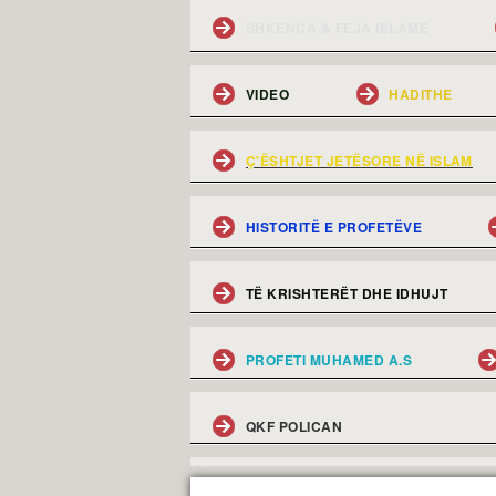
SHKENCA & FEJA ISLAME
VIDEO
HADITHE
Ç'ËSHTJET JETËSORE NË ISLAM
HISTORITË E PROFETËVE
TË KRISHTERËT DHE IDHUJT
PROFETI MUHAMED A.S
QKF POLICAN