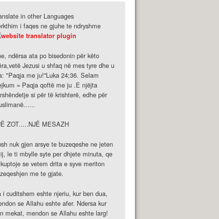
anslate in other Languages
rkthim i faqes ne gjuhe te ndryshme
e, ndërsa ata po bisedonin për këto
ëra,vetë Jezusi u shfaq në mes tyre dhe u
a: "Paqja me ju!''Luka 24;36. Selam
ejkum = Paqja qoftë me ju .E njëjta
rshëndetje si për të krishterë, edhe për
slimanë......
JË ZOT.....NJË MESAZH
sh nuk gjen arsye te buzeqeshe ne jeten
tij, le ti mbylle syte per dhjete minuta, qe
 kuptoje se vetem drita e syve meriton
zeqeshjen me te gjate.
 i cuditshem eshte njeriu, kur ben dua,
ndon se Allahu eshte afer. Ndersa kur
n mekat, mendon se Allahu eshte larg!