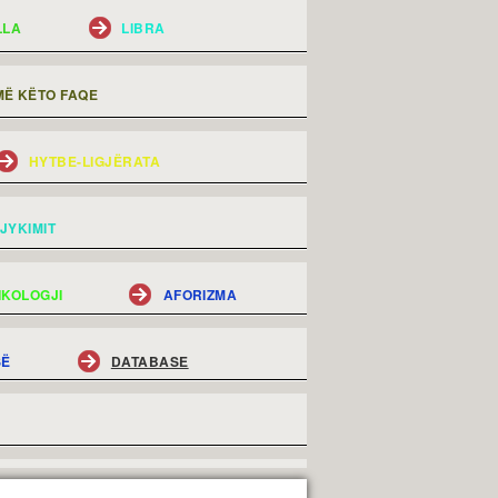
LLA
LIBRA
Ë KËTO FAQE
HYTBE-LIGJËRATA
JYKIMIT
IKOLOGJI
AFORIZMA
SË
DATABASE