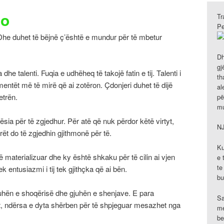
ho
Tr
Pe
 Dhe duhet të bëjnë ç’është e mundur për të mbetur
Dh
gj
 dhe talenti. Fuqia e udhëheq të takojë fatin e tij. Talenti i
th
ementët më të mirë që ai zotëron. Çdonjeri duhet të dijë
al
etrën.
pë
mu
tësia për të zgjedhur. Për atë që nuk përdor këtë virtyt,
N
ët do të zgjedhin gjithmonë për të.
Ku
të materializuar dhe ky është shkaku për të cilin ai vjen
e 
te
k entusiazmi i tij tek gjithçka që ai bën.
bu
juhën e shoqërisë dhe gjuhën e shenjave. E para
Sa
t, ndërsa e dyta shërben për të shpjeguar mesazhet nga
me
be