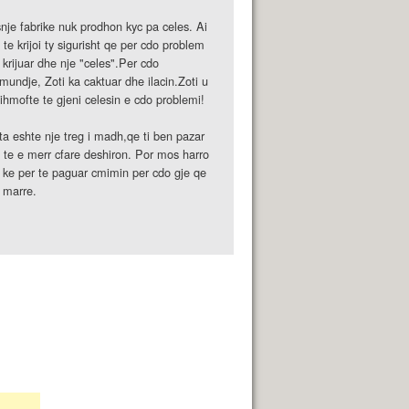
nje fabrike nuk prodhon kyc pa celes. Ai
 te krijoi ty sigurisht qe per cdo problem
 krijuar dhe nje "celes".Per cdo
mundje, Zoti ka caktuar dhe ilacin.Zoti u
ihmofte te gjeni celesin e cdo problemi!
ta eshte nje treg i madh,qe ti ben pazar
 te e merr cfare deshiron. Por mos harro
 ke per te paguar cmimin per cdo gje qe
 marre.