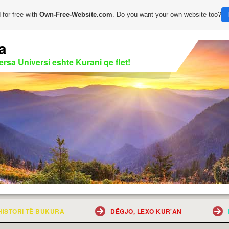
 for free with
Own-Free-Website.com
. Do you want your own website too?
a
rsa Universi eshte Kurani qe flet!
HISTORI TË BUKURA
DËGJO, LEXO KUR'AN