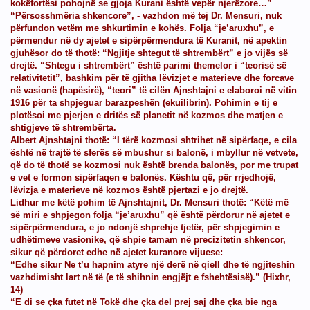
kokëfortësi pohojnë se gjoja Kurani është vepër njerëzore…”
“Përsosshmëria shkencore”, - vazhdon më tej Dr. Mensuri, nuk
përfundon vetëm me shkurtimin e kohës. Folja “je’aruxhu”, e
përmendur në dy ajetet e sipërpërmendura të Kuranit, në apektin
gjuhësor do të thotë: “Ngjitje shtegut të shtrembërt” e jo vijës së
drejtë. “Shtegu i shtrembërt” është parimi themelor i “teorisë së
relativitetit”, bashkim për të gjitha lëvizjet e materieve dhe forcave
në vasionë (hapësirë), “teori” të cilën Ajnshtajni e elaboroi në vitin
1916 për ta shpjeguar barazpeshën (ekuilibrin). Pohimin e tij e
plotësoi me pjerjen e dritës së planetit në kozmos dhe matjen e
shtigjeve të shtrembërta.
Albert Ajnshtajni thotë: “I tërë kozmosi shtrihet në sipërfaqe, e cila
është në trajtë të sferës së mbushur si balonë, i mbyllur në vetvete,
që do të thotë se kozmosi nuk është brenda balonës, por me trupat
e vet e formon sipërfaqen e balonës. Kështu që, për rrjedhojë,
lëvizja e materieve në kozmos është pjertazi e jo drejtë.
'do gje
Lidhur me këtë pohim të Ajnshtajnit, Dr. Mensuri thotë: “Këtë më
së miri e shpjegon folja “je’aruxhu” që është përdorur në ajetet e
sipërpërmendura, e jo ndonjë shprehje tjetër, për shpjegimin e
udhëtimeve vasionike, që shpie tamam në precizitetin shkencor,
sikur që përdoret edhe në ajetet kuranore vijuese:
“Edhe sikur Ne t’u hapnim atyre një derë në qiell dhe të ngjiteshin
vazhdimisht lart në të (e të shihnin engjëjt e fshehtësisë).” (Hixhr,
14)
“E di se çka futet në Tokë dhe çka del prej saj dhe çka bie nga