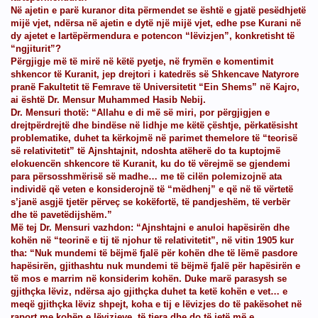
Në ajetin e parë kuranor dita përmendet se është e gjatë pesëdhjetë
mijë vjet, ndërsa në ajetin e dytë një mijë vjet, edhe pse Kurani në
dy ajetet e lartëpërmendura e potencon “lëvizjen”, konkretisht të
“ngjiturit”?
Përgjigje më të mirë në këtë pyetje, në frymën e komentimit
shkencor të Kuranit, jep drejtori i katedrës së Shkencave Natyrore
pranë Fakultetit të Femrave të Universitetit “Ein Shems” në Kajro,
ai është Dr. Mensur Muhammed Hasib Nebij.
Dr. Mensuri thotë: “Allahu e di më së miri, por përgjigjen e
drejtpërdrejtë dhe bindëse në lidhje me këtë çështje, përkatësisht
problematike, duhet ta kërkojmë në parimet themelore të “teorisë
së relativitetit” të Ajnshtajnit, ndoshta atëherë do ta kuptojmë
elokuencën shkencore të Kuranit, ku do të vërejmë se gjendemi
para përsosshmërisë së madhe… me të cilën polemizojnë ata
individë që veten e konsiderojnë të “mëdhenj” e që në të vërtetë
s’janë asgjë tjetër përveç se kokëfortë, të pandjeshëm, të verbër
dhe të pavetëdijshëm.”
Më tej Dr. Mensuri vazhdon: “Ajnshtajni e anuloi hapësirën dhe
kohën në “teorinë e tij të njohur të relativitetit”, në vitin 1905 kur
tha: “Nuk mundemi të bëjmë fjalë për kohën dhe të lëmë pasdore
hapësirën, gjithashtu nuk mundemi të bëjmë fjalë për hapësirën e
të mos e marrim në konsiderim kohën. Duke marë parasysh se
gjithçka lëviz, ndërsa ajo gjithçka duhet ta ketë kohën e vet… e
meqë gjithçka lëviz shpejt, koha e tij e lëvizjes do të pakësohet në
raport me kohën e lëvizjeve të tjera dhe do të jetë më e