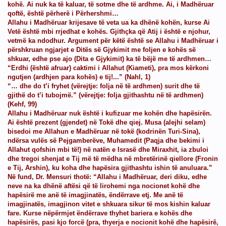
kohë. Ai nuk ka të kaluar, të sotme dhe të ardhme. Ai, i Madhëruar
qoftë, është përherë i Përhershmi…
Allahu i Madhëruar krijesave të veta ua ka dhënë kohën, kurse Ai
Vetë është mbi rrjedhat e kohës. Gjithçka që Atij i është e njohur,
ne
vetmë ka ndodhur. Argument për këtë është se Allahu i Madhëruar i
përshkruan ngjarjet e Ditës së Gjykimit me foljen e kohës së
mi i tyre për masonët) fund
shkuar, edhe pse ajo (Dita e Gjykimit) ka të bëjë me të ardhmen…
“Erdhi (është afruar) caktimi i Allahut (Kiameti), pra mos kërkoni
ngutjen (ardhjen para kohës) e tij!...” (Nahl, 1)
“… dhe do t’i fryhet (vërejtje: folja në të ardhmen) surit dhe të
gjithë do t’i tubojmë.” (vërejtje: folja gjithashtu në të ardhmen)
(Kehf, 99)
Allahu i Madhëruar nuk është i kufizuar me kohën dhe hapësirën.
Ai është prezent (gjendet) në Tokë dhe qiej. Musa (alejhi selam)
bisedoi me Allahun e Madhëruar në tokë (kodrinën Turi-Sina),
ëmshme për shoqërinë
ndërsa vulës së Pejgamberëve, Muhamedit (Paqja dhe bekimi i
Allahut qofshin mbi të!) në natën e Israsë dhe Miraxhit, ia zbuloi
dhe tregoi shenjat e Tij më të mëdha në mbretërinë qiellore (Fronin
e Tij, Arshin), ku koha dhe hapësira gjithashtu ishin të anuluara.”
Në fund, Dr. Mensuri thotë: “Allahu i Madhëruar, deri diku, edhe
 me Blue Beam, H.A.A.R.P dhe Chemtrails !
neve na ka dhënë aftësi që të lirohemi nga nocionet kohë dhe
hapësirë me anë të imagjinatës, ëndërrave etj. Me anë të
imagjinatës, imagjinon vitet e shkuara sikur të mos kishin kaluar
fare. Kurse nëpërmjet ëndërrave thyhet bariera e kohës dhe
hapësirës, pasi kjo forcë (pra, thyerja e nocionit kohë dhe hapësirë,
am, Chemtrails,Alienet,Ufot.