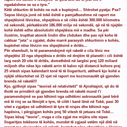
ngadalshme se sa e tyre.”
imit
Këtë shkurtim të kohës ne nuk e kuptojmë… Shtrohet pyetja: Pse?
Sepse lëvizja jonë në tokë është e pamjaftueshme në raport me
shpejtësinë lëvizëse, shpejtësia e së cilës është 300.000 kilometra
në sekondë, përkatësisht 186.000 milje në sekondë, që në të njejtën
kohë është edhe absolutisht shpejtësia më e madhe. Sa për
ilustrim, trupthat atomik lindin dhe zhduken dhe pas një kohe të
caktuar “jeta” u zgjatet, duke marrë parasysh shkurtimin e kohës,
kuptohet nëse lëvizin me shpejtësinë e dritës…
Për shembull, le të paramendojmë një raketë e cila lëviz me
shpejtësi 10 nga shpejtësia e dritës në drejtim të planetit i cili është
larg nesh 20 vite të dritës, domethënë në largësi prej 120 miliard
miljesh dhe nëse kjo raketë arrin të kalon një distancë kohore prej
25 vitesh sipas kalendarit tonë të të llogariturit, atëherë kjo kohë e
njëjtë shkurtohet në 15 vjet në raport me kozmonautët që gjenden
brenda në raketë!!!
Kjo, gjithnjë sipas “teorisë së relativitetit” të Ajnshtajnit, që do të
thotë se prindërit që gjenden brenda në raketë mund t’i
paramendojmë se pas kthimit nga udhëtimi astronautik janë bërë
më të rinj se sa fëmijët e tyre, të cilët i kanë lënë në Tokë, pasi 30
vitet e zgjatjes së udhëtimit të tyre të nisjes dhe kthimit nga
hapësira, i përgjigjen kohës prej 50 vitesh të jetuara në Tokë…
Sipas kësaj “teorie”, rruga e cila zgjat me mijëra vite sipas
llogaritjes tokësore të kohës, mundet të zgjasë vetëm një ditë në