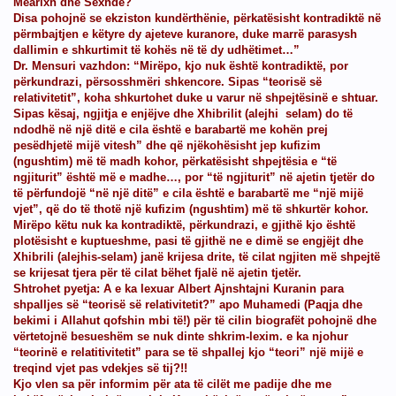
Mearixh dhe Sexhde?
Disa pohojnë se ekziston kundërthënie, përkatësisht kontradiktë në
përmbajtjen e këtyre dy ajeteve kuranore, duke marrë parasysh
dallimin e shkurtimit të kohës në të dy udhëtimet…”
Dr. Mensuri vazhdon: “Mirëpo, kjo nuk është kontradiktë, por
përkundrazi, përsosshmëri shkencore. Sipas “teorisë së
relativitetit”, koha shkurtohet duke u varur në shpejtësinë e shtuar.
Sipas kësaj, ngjitja e enjëjve dhe Xhibrilit (alejhi selam) do të
ndodhë në një ditë e cila është e barabartë me kohën prej
pesëdhjetë mijë vitesh” dhe që njëkohësisht jep kufizim
ULLIN, LUFTËN, LIRINË
(ngushtim) më të madh kohor, përkatësisht shpejtësia e “të
ngjiturit” është më e madhe…, por “të ngjiturit” në ajetin tjetër do
të përfundojë “në një ditë” e cila është e barabartë me “një mijë
t Ajnshtajn
vjet”, që do të thotë një kufizim (ngushtim) më të shkurtër kohor.
Mirëpo këtu nuk ka kontradiktë, përkundrazi, e gjithë kjo është
plotësisht e kuptueshme, pasi të gjithë ne e dimë se engjëjt dhe
Xhibrili (alejhis-selam) janë krijesa drite, të cilat ngjiten më shpejtë
se krijesat tjera për të cilat bëhet fjalë në ajetin tjetër.
Shtrohet pyetja: A e ka lexuar Albert Ajnshtajni Kuranin para
shpalljes së “teorisë së relativitetit?” apo Muhamedi (Paqja dhe
bekimi i Allahut qofshin mbi të!) për të cilin biografët pohojnë dhe
vërtetojnë besueshëm se nuk dinte shkrim-lexim. e ka njohur
“teorinë e relatitivitetit” para se të shpallej kjo “teori” një mijë e
treqind vjet pas vdekjes së tij?!!
Kjo vlen sa për informim për ata të cilët me padije dhe me