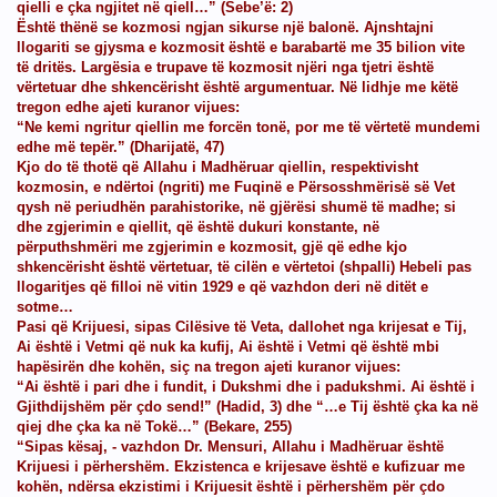
qielli e çka ngjitet në qiell…” (Sebe’ë: 2)
Është thënë se kozmosi ngjan sikurse një balonë. Ajnshtajni
llogariti se gjysma e kozmosit është e barabartë me 35 bilion vite
të dritës. Largësia e trupave të kozmosit njëri nga tjetri është
vërtetuar dhe shkencërisht është argumentuar. Në lidhje me këtë
tregon edhe ajeti kuranor vijues:
“Ne kemi ngritur qiellin me forcën tonë, por me të vërtetë mundemi
edhe më tepër.” (Dharijatë, 47)
Kjo do të thotë që Allahu i Madhëruar qiellin, respektivisht
kozmosin, e ndërtoi (ngriti) me Fuqinë e Përsosshmërisë së Vet
qysh në periudhën parahistorike, në gjërësi shumë të madhe; si
dhe zgjerimin e qiellit, që është dukuri konstante, në
tikrishtit)që i shohim në Media,në produkte etj...
përputhshmëri me zgjerimin e kozmosit, gjë që edhe kjo
shkencërisht është vërtetuar, të cilën e vërtetoi (shpalli) Hebeli pas
llogaritjes që filloi në vitin 1929 e që vazhdon deri në ditët e
undit
sotme…
Pasi që Krijuesi, sipas Cilësive të Veta, dallohet nga krijesat e Tij,
ini këto për “Izraelin” ?
Ai është i Vetmi që nuk ka kufij, Ai është i Vetmi që është mbi
hapësirën dhe kohën, siç na tregon ajeti kuranor vijues:
“Ai është i pari dhe i fundit, i Dukshmi dhe i padukshmi. Ai është i
Gjithdijshëm për çdo send!” (Hadid, 3) dhe “…e Tij është çka ka në
qiej dhe çka ka në Tokë…” (Bekare, 255)
(Izraelin)
“Sipas kësaj, - vazhdon Dr. Mensuri, Allahu i Madhëruar është
Krijuesi i përhershëm. Ekzistenca e krijesave është e kufizuar me
kohën, ndërsa ekzistimi i Krijuesit është i përhershëm për çdo