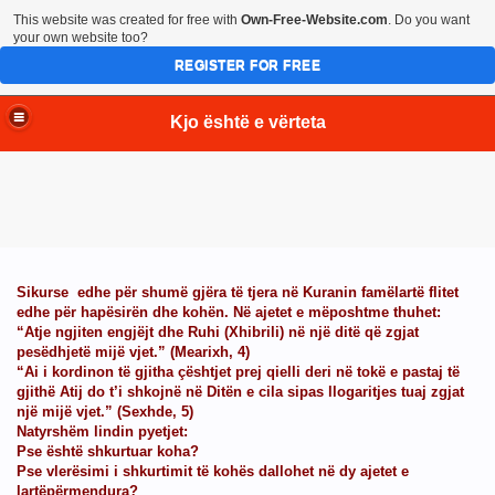
This website was created for free with
Own-Free-Website.com
. Do you want
your own website too?
REGISTER FOR FREE
Kjo është e vërteta
Sikurse edhe për shumë gjëra të tjera në Kuranin famëlartë flitet
edhe për hapësirën dhe kohën. Në ajetet e mëposhtme thuhet:
“Atje ngjiten engjëjt dhe Ruhi (Xhibrili) në një ditë që zgjat
pesëdhjetë mijë vjet.” (Mearixh, 4)
“Ai i kordinon të gjitha çështjet prej qielli deri në tokë e pastaj të
gjithë Atij do t’i shkojnë në Ditën e cila sipas llogaritjes tuaj zgjat
një mijë vjet.” (Sexhde, 5)
Natyrshëm lindin pyetjet:
Pse është shkurtuar koha?
Pse vlerësimi i shkurtimit të kohës dallohet në dy ajetet e
lartëpërmendura?