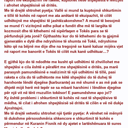
raport me ekuipazhin në raketë, kuptohet nëse shpejtësia e lëvizjes
i afrohet shpejtësisë së dritës.
Me të drejtë shtrohet pyetja: Vallë si mund ta kuptojmë shkurtimin
e tillë të kohës në raport me ata anëtarë të ekuipazhit, të cilët
udhëtojnë me shpejtësi të jashtëzakonshme? A mund të besojmë
se mund t’i vizitojmë edhe pikat e fundit dhe më të largëta të
kozmosit dhe të kthehemi në sipërfaqen e Tokës para se të
përfundojë jeta jonë? Gjithashtu kur do të kthehemi do ta gjejmë
gjeneratën e dytë dhe ndryshime të shumta në Tokë, ndryshime
këto që na bëjnë me dije dhe na tregojnë se kanë kaluar mijëra vjet
në raport me banorët e Tokës të cilët nuk kanë udhëtuar…?
E gjithë kjo do të ndodhte me kusht që udhëtimi të zhvillohet me
shpejtësi e cila është e përafërt me shpejtësinë e dritës, pa marë
parasysh pamundësinë e realizimit të një udhëtimi të tillë, pasi
raketa e cila do të udhëtonte me këtë shpejtësi do të duhej të
harxhonte lëndë djegëse (karburante) as më shumë e as më pak se
dhjetë mijë herë më tepër se sa mbarë harxhimi i lëndëve djegëse
për një vit në tërë rruzullin tokësor! E pamundshme apo jo!?
Ky është problemi i shkurtimit të kohës në rast të shpejtësive të
mëdha, të cilat i afrohen shpejtësisë së dritës të cilën e vë në dukje
Ajnshtajni.
Me të drejtë vetvetiu shtrohet një tjetër pyetje: A vërehet në mënyrë
të dukshme përsosshmëria shkencore e shkurtimit të kohës e
përmendur në Kuranin Fisnik në dy ajetet e lartëshënuara të sures