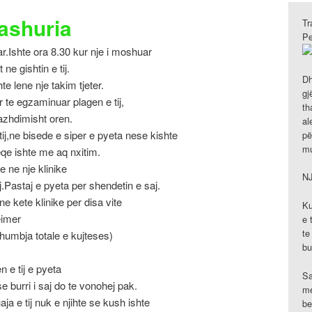
ashuria
Tr
Pe
ar.Ishte ora 8.30 kur nje i moshuar
ne gishtin e tij.
Dh
e lene nje takim tjeter.
gj
r te egzaminuar plagen e tij,
th
azhdimisht oren.
al
j,ne bisede e siper e pyeta nese kishte
pë
mu
qe ishte me aq nxitim.
e ne nje klinike
N
.Pastaj e pyeta per shendetin e saj.
ne kete klinike per disa vite
Ku
eimer
e 
te
humbja totale e kujteses)
bu
 e tij e pyeta
Sa
 burri i saj do te vonohej pak.
me
ja e tij nuk e njihte se kush ishte
be