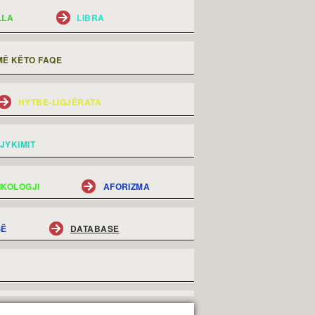
LLA
LIBRA
Ë KËTO FAQE
HYTBE-LIGJËRATA
JYKIMIT
IKOLOGJI
AFORIZMA
SË
DATABASE