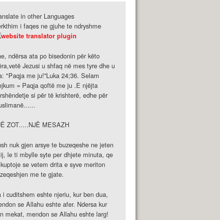
anslate in other Languages
rkthim i faqes ne gjuhe te ndryshme
e, ndërsa ata po bisedonin për këto
ëra,vetë Jezusi u shfaq në mes tyre dhe u
a: "Paqja me ju!''Luka 24;36. Selam
ejkum = Paqja qoftë me ju .E njëjta
rshëndetje si për të krishterë, edhe për
slimanë......
JË ZOT.....NJË MESAZH
sh nuk gjen arsye te buzeqeshe ne jeten
tij, le ti mbylle syte per dhjete minuta, qe
 kuptoje se vetem drita e syve meriton
zeqeshjen me te gjate.
 i cuditshem eshte njeriu, kur ben dua,
ndon se Allahu eshte afer. Ndersa kur
n mekat, mendon se Allahu eshte larg!