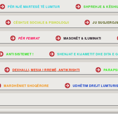
PËR NJË MARTESË TË LUMTUR
SHPREHJE & KËSHI
CËSHTJE SOCIALE & PSIKOLOGJI
JU SUGJEROJM
MASONËT & ILUMINATI
PËR FEMRAT
ANTI SISTEMET !
SHENJAT E KIJAMETIT DHE DITA E G
DEXHALLI, MESIA I RREMË, ANTIKRISHTI
PARAPS
MARDHËNIET SHOQËRORE
UDHËTIM DREJT LUMTURI