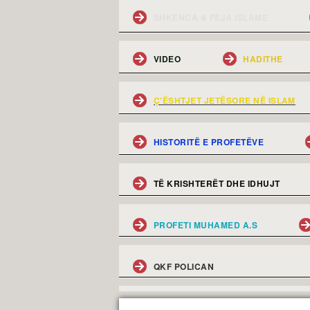
SHKENCA & FEJA ISLAME
VIDEO
HADITHE
Ç'ËSHTJET JETËSORE NË ISLAM
HISTORITË E PROFETËVE
TË KRISHTERËT DHE IDHUJT
PROFETI MUHAMED A.S
QKF POLICAN