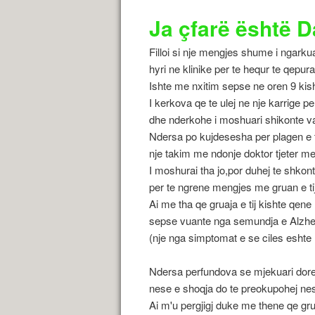
Ja çfarë është D
Filloi si nje mengjes shume i ngarku
hyri ne klinike per te hequr te qepurat 
Ishte me nxitim sepse ne oren 9 kisht
I kerkova qe te ulej ne nje karrige pe
dhe nderkohe i moshuari shikonte v
Ndersa po kujdesesha per plagen e ti
nje takim me ndonje doktor tjeter me
I moshurai tha jo,por duhej te shkont
per te ngrene mengjes me gruan e tij
Ai me tha qe gruaja e tij kishte qene 
sepse vuante nga semundja e Alzh
(nje nga simptomat e se ciles eshte 
Ndersa perfundova se mjekuari doren
nese e shoqja do te preokupohej nese
Ai m'u pergjigj duke me thene qe grua