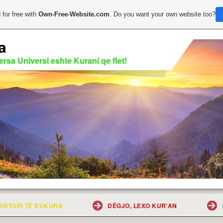
 for free with
Own-Free-Website.com
. Do you want your own website too?
a
rsa Universi eshte Kurani qe flet!
HISTORI TË BUKURA
DËGJO, LEXO KUR'AN