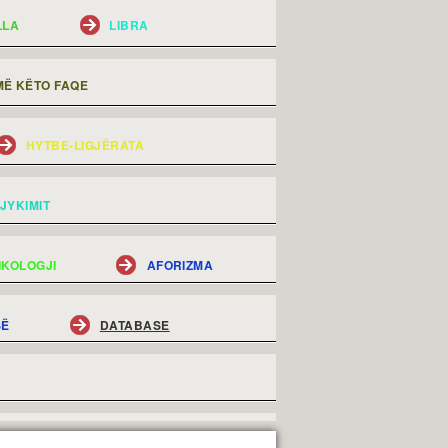
LLA
LIBRA
Ë KËTO FAQE
HYTBE-LIGJËRATA
JYKIMIT
IKOLOGJI
AFORIZMA
SË
DATABASE