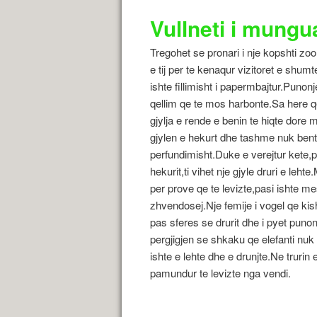
Vullneti i mungu
Tregohet se pronari i nje kopshti zool
e tij per te kenaqur vizitoret e shu
ishte fillimisht i papermbajtur.Punon
qellim qe te mos harbonte.Sa here q
gjylja e rende e benin te hiqte dore
gjylen e hekurt dhe tashme nuk bente a
perfundimisht.Duke e verejtur kete,p
hekurit,ti vihet nje gjyle druri e leht
per prove qe te levizte,pasi ishte m
zhvendosej.Nje femije i vogel qe kish
pas sferes se drurit dhe i pyet punon
pergjigjen se shkaku qe elefanti nuk 
ishte e lehte dhe e drunjte.Ne trurin e
pamundur te levizte nga vendi.