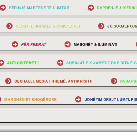
PËR NJË MARTESË TË LUMTUR
SHPREHJE & KËSHI
CËSHTJE SOCIALE & PSIKOLOGJI
JU SUGJEROJM
MASONËT & ILUMINATI
PËR FEMRAT
ANTI SISTEMET !
SHENJAT E KIJAMETIT DHE DITA E G
DEXHALLI, MESIA I RREMË, ANTIKRISHTI
PARAPS
MARDHËNIET SHOQËRORE
UDHËTIM DREJT LUMTURI