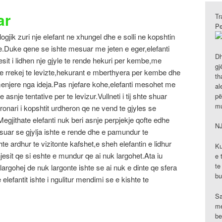
ar
Tr
Pe
ogjik zuri nje elefant ne xhungel dhe e solli ne kopshtin
mte.Duke qene se ishte mesuar me jeten e eger,elefanti
Dh
jesit i lidhen nje gjyle te rende hekuri per kembe,me
gj
e rrekej te levizte,hekurant e mberthyera per kembe dhe
th
 menjere nga ideja.Pas njefare kohe,elefanti mesohet me
al
snje tentative per te levizur.Vullneti i tij shte shuar
pë
mu
ronari i kopshtit urdheron qe ne vend te gjyles se
e.Megjithate elefanti nuk beri asnje perpjekje qofte edhe
N
esuar se gjylja ishte e rende dhe e pamundur te
te ardhur te vizitonte kafshet,e sheh elefantin e lidhur
Ku
jesit qe si eshte e mundur qe ai nuk largohet.Ata iu
e 
te
largohej de nuk largonte ishte se ai nuk e dinte qe sfera
bu
 elefantit ishte i ngulitur mendimi se e kishte te
Sa
me
be