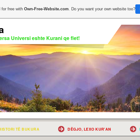
 for free with
Own-Free-Website.com
. Do you want your own website too?
a
rsa Universi eshte Kurani qe flet!
HISTORI TË BUKURA
DËGJO, LEXO KUR'AN