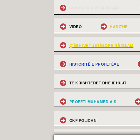
SHKENCA & FEJA ISLAME
VIDEO
HADITHE
Ç'ËSHTJET JETËSORE NË ISLAM
HISTORITË E PROFETËVE
TË KRISHTERËT DHE IDHUJT
PROFETI MUHAMED A.S
QKF POLICAN