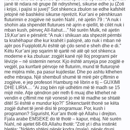
janë të ndara në grupe (të ndryshme), sikurse edhe ju (Zoti
i krijoi, i pajisi si juve)” Sot shkenca zbulon se edhe kafshët
jetojnë në bashkësi sikurse njerëzit. Kur’ani e përshkruan
fluturimin e zogjëve në surën Nahl , në ajetin 79 : “A nuk i
shohin ata shpendët fluturues në ajrin e qiellit, të cilët nuk i
mban kush, përveç All-llahut…” Në surën Mulk, në ajetin
19,Kur’ani e përsërit: “A nuk i shikuan ata shpezët përmbi
ta krahëhapur dhe kur krahët i palojnë, ato nuk i mban në
ajër pos Fuqiplotit.Ai është që çdo send e sheh dhe e di.”
Këtu Kur’ani jep sqarim të qartë në atë që sot shkenca
moderne e ka zbuluar: zogjët kanë një lloj programi për
lëvizje – në sistemin nervor. Kjo është arsyeja pse zogjtë e
vegjël, pa kurrfarë përvoje në fluturim, mund të fluturojnë
me mijëra mile, pa pasur kujdestar. Dhe po ashtu kthehen
edhe mbrapa. Një shembull shumë të mirë për çiftimin e
zogjëve, e jep profesori Hamburg në librin e tij – GUXIMI
DHE LIRIA… "Ai zog bën një udhëtim më të madh se 15
mijë mile. Atje qëndron për rreth 6 muaj dhe kthehet në
vendin e çiftimit me një vonesë jo më të madhe se shtatë
ditë! Si është e mundur kjo?!" Shkenctarët thonë se këta
zogjë duhet të jenë disi të programuar. Por, kush i
programon? Sigurisht, Kur’ani thotë që Allahu i drejton.
Fjala arabe EMSEKE do të thotë – kapur, mbaj. Në surën
Nahl, në ajetet 68-69,Allahu thotë: “Zoti yt i dha instinkt
bletës: "Ndërto shtëpi nëpër kodra (male), nëpër drunj