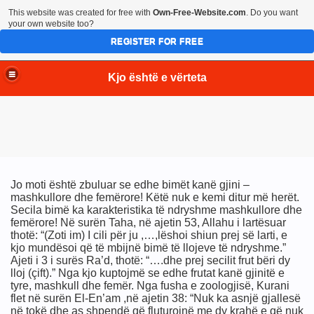
This website was created for free with
Own-Free-Website.com
. Do you want
your own website too?
REGISTER FOR FREE
Kjo është e vërteta
Jo moti është zbuluar se edhe bimët kanë gjini –
mashkullore dhe femërore! Këtë nuk e kemi ditur më herët.
Secila bimë ka karakteristika të ndryshme mashkullore dhe
femërore! Në surën Taha, në ajetin 53, Allahu i lartësuar
thotë: “(Zoti im) I cili për ju ,…,lëshoi shiun prej së larti, e
kjo mundësoi që të mbijnë bimë të llojeve të ndryshme.”
Ajeti i 3 i surës Ra’d, thotë: “….dhe prej secilit frut bëri dy
lloj (çift).” Nga kjo kuptojmë se edhe frutat kanë gjinitë e
tyre, mashkull dhe femër. Nga fusha e zoologjisë, Kurani
flet në surën El-En’am ,në ajetin 38: “Nuk ka asnjë gjallesë
në tokë dhe as shpendë që fluturojnë me dy krahë e që nuk