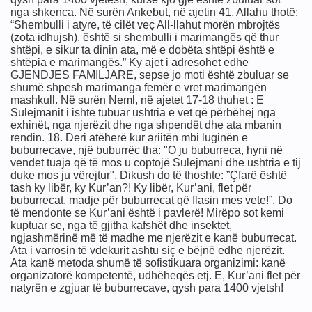
nga shkenca. Në surën Ankebut, në ajetin 41, Allahu thotë:
“Shembulli i atyre, të cilët veç All-llahut morën mbrojtës
(zota idhujsh), është si shembulli i marimangës që thur
shtëpi, e sikur ta dinin ata, më e dobëta shtëpi është e
shtëpia e marimangës.” Ky ajet i adresohet edhe
GJENDJES FAMILJARE, sepse jo moti është zbuluar se
shumë shpesh marimanga femër e vret marimangën
mashkull. Në surën Neml, në ajetet 17-18 thuhet : E
Sulejmanit i ishte tubuar ushtria e vet që përbëhej nga
exhinët, nga njerëzit dhe nga shpendët dhe ata mbanin
rendin. 18. Deri atëherë kur ariitën mbi luginën e
buburrecave, një buburrëc tha: "O ju buburreca, hyni në
vendet tuaja që të mos u coptojë Sulejmani dhe ushtria e tij
duke mos ju vërejtur". Dikush do të thoshte: ”Çfarë është
tash ky libër, ky Kur’an?! Ky libër, Kur’ani, flet për
buburrecat, madje për buburrecat që flasin mes vete!”. Do
të mendonte se Kur’ani është i pavlerë! Mirëpo sot kemi
kuptuar se, nga të gjitha kafshët dhe insektet,
ngjashmërinë më të madhe me njerëzit e kanë buburrecat.
Ata i varrosin të vdekurit ashtu siç e bëjnë edhe njerëzit.
Ata kanë metoda shumë të sofistikuara organizimi: kanë
organizatorë kompetentë, udhëheqës etj. E, Kur’ani flet për
natyrën e zgjuar të buburrecave, qysh para 1400 vjetsh!