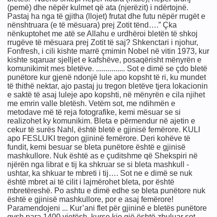
(pemë) dhe nëpër kulmet që ata (njerëzit) i ndërtojnë.
imit
Pastaj ha nga të gjitha (llojet) frutat dhe futu nëpër rrugët e
nënshtruara (e të mësuara) prej Zotit tënd….” Çka
nënkuptohet me atë se Allahu e urdhëroi bletën të shkoj
rrugëve të mësuara prej Zotit të saj? Shkenctari i njohur,
Fonfresh, i cili kishte marrë çmimin Nobel në vitin 1973, kur
kishte sqaruar sjelljet e kafshëve, posaqërisht mënyrën e
komunikimit mes bletëve. ............... Sot e dimë se çdo bletë
punëtore kur gjenë ndonjë lule apo kopsht të ri, ku mundet
të thithë nektar, ajo pastaj ju tregon bletëve tjera lokacionin
e saktë të asaj luleje apo kopshti, në mënyrën e cila njihet
me emrin valle bletësh. Vetëm sot, me ndihmën e
metodave më të reja fotografike, kemi mësuar se si
realizohet ky komunikim. Bleta e përmendur në ajetin e
cekur të surës Nahl, është bletë e gjinisë femërore. KULI
apo FESLUKI tregon gjininë femërore. Deri kohëve të
fundit, kemi besuar se bleta punëtore është e gjinisë
mashkullore. Nuk është as e çuditshme që Shekspiri në
njërën nga librat e tij ka shkruar se si bleta mashkull -
ushtar, ka shkuar te mbreti i tij…. Sot ne e dimë se nuk
është mbret ai të cilit i lajmërohet bleta, por është
mbretëreshë. Po ashtu e dimë edhe se bleta punëtore nuk
është e gjinisë mashkullore, por e asaj femërore!
Paramendojeni ... Kur’ani flet për gjininë e bletës punëtore
qysh para 1400 vjetësh, kurse kjo gjë është zbuluar sot