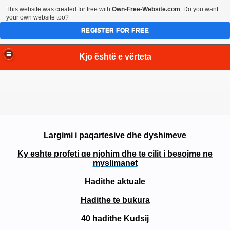
This website was created for free with
Own-Free-Website.com
. Do you want
your own website too?
REGISTER FOR FREE
Kjo është e vërteta
Largimi i paqartesive dhe dyshimeve
Ky eshte profeti qe njohim dhe te cilit i besojme ne
myslimanet
Hadithe aktuale
Hadithe te bukura
40 hadithe Kudsij