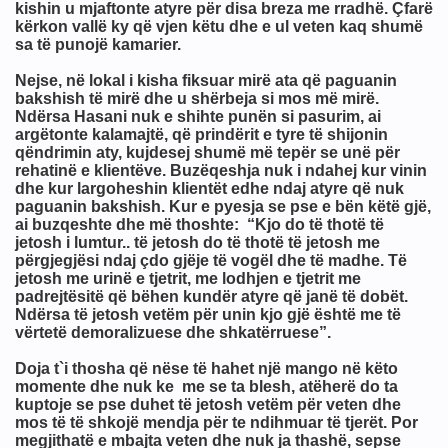
kishin u mjaftonte atyre për disa breza me rradhë. Çfarë
kërkon vallë ky që vjen këtu dhe e ul veten kaq shumë
sa të punojë kamarier.
Nejse, në lokal i kisha fiksuar mirë ata që paguanin
bakshish të mirë dhe u shërbeja si mos më mirë.
Ndërsa Hasani nuk e shihte punën si pasurim, ai
argëtonte kalamajtë, që prindërit e tyre të shijonin
qëndrimin aty, kujdesej shumë më tepër se unë për
rehatinë e klientëve. Buzëqeshja nuk i ndahej kur vinin
dhe kur largoheshin klientët edhe ndaj atyre që nuk
paguanin bakshish. Kur e pyesja se pse e bën këtë gjë,
ai buzqeshte dhe më thoshte: “Kjo do të thotë të
jetosh i lumtur.. të jetosh do të thotë të jetosh me
përgjegjësi ndaj çdo gjëje të vogël dhe të madhe. Të
jetosh me urinë e tjetrit, me lodhjen e tjetrit me
'do gje
padrejtësitë që bëhen kundër atyre që janë të dobët.
Ndërsa të jetosh vetëm për unin kjo gjë është me të
vërtetë demoralizuese dhe shkatërruese”.
Doja t`i thosha që nëse të hahet një mango në këto
momente dhe nuk ke me se ta blesh, atëherë do ta
kuptoje se pse duhet të jetosh vetëm për veten dhe
mos të të shkojë mendja për te ndihmuar të tjerët. Por
megjithatë e mbajta veten dhe nuk ja thashë, sepse