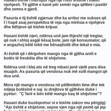
Hasani është i mbrojtur nga një rreth shumë i madh
njohjesh. Të gjithë e kanë për zemër nga qëllimi i pastër
erroriste
dhe zemra e gjerë.
Pasuria e tij është zgjeruar dhe ka arritur me sukses që
t`i hapë asaj perspektiva të reja nga mirësia e njohjeve
dhe lidhjeve që kishte krijuar.
Hasani është njeri, ndërsa unë jam thjesht një tregtar,
që nuk i shtoj asgjë kësaj bote, jam një konsumator, që
it (Kijametit)
e angazhoj këtë tokë me kënaqësitë dhe tekat e mia.
Ai është që i dërgohen mango nga të gjitha anët e
botës të freskëta dhe të shijshme.
Ndërsa unë i blej ato në treg mbasi janë vjelë para disa
muajsh. As pasuria që vendosa nuk më solli mangot që
dua unë.
ËVE ME MEËXHUXHËVE
Mora një mango e vendosa në pëllëmbën time dhe tek
ndjeja butësinë e saj iu drejtova të gjithëve duke i
pyetur: “Ç`farë e bën këtë mango kaq të shijshme”?
Hasani duke buzëqeshur si e kishte zakon mu përgjigj:
“Ajo është e shijshme, sepse vjen nga një pemë që jep