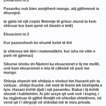
Ekuacioni nr.2
Pasaniku nuk blen asnjëherë mango, atij gjithmonë ia
dhurojnë.
(e gjeta në një copëz fletoreje të grisur..mund ta kem
shkruar kur kam qenë në klasën e tetë)
Ekuacioni nr.3
Kur pasurohesh ke shumë kohë të lirë
(e shkrova tek libri i matematikës, kur isha në vitin e
parë në gjimnaz)
Sikurse shoku im Njutoni ka ekuacionet e tij me mollë,
unë kam ekuacionet e mia të cilësisë së parë me
mango.
Shkoja shpesh tek shtëpia e shokut tim Hasanit për ta
vizituar.. shtëpi thashë, më mirë të themi tek kështjella e
tyre. Hasani është djali i një pasaniku. Babai i tij është
shumë i habitshëm. Ai për arsye që unë nuk i kuptoj, i
ka regjistruar të gjithë fëmijët në shkollat shtetërore, në
vend që t`i dërgojë në shkollat më te mira private.