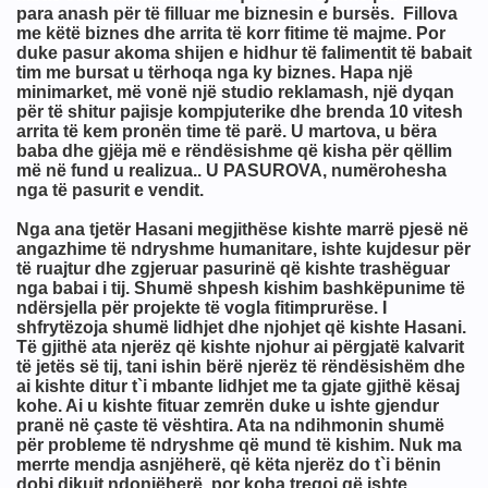
para anash për të filluar me biznesin e bursës. Fillova
me këtë biznes dhe arrita të korr fitime të majme. Por
duke pasur akoma shijen e hidhur të falimentit të babait
ne
tim me bursat u tërhoqa nga ky biznes. Hapa një
minimarket, më vonë një studio reklamash, një dyqan
për të shitur pajisje kompjuterike dhe brenda 10 vitesh
mi i tyre për masonët) fund
arrita të kem pronën time të parë. U martova, u bëra
baba dhe gjëja më e rëndësishme që kisha për qëllim
më në fund u realizua.. U PASUROVA, numërohesha
nga të pasurit e vendit.
Nga ana tjetër Hasani megjithëse kishte marrë pjesë në
angazhime të ndryshme humanitare, ishte kujdesur për
të ruajtur dhe zgjeruar pasurinë që kishte trashëguar
nga babai i tij. Shumë shpesh kishim bashkëpunime të
ëmshme për shoqërinë
ndërsjella për projekte të vogla fitimprurëse. I
shfrytëzoja shumë lidhjet dhe njohjet që kishte Hasani.
Të gjithë ata njerëz që kishte njohur ai përgjatë kalvarit
të jetës së tij, tani ishin bërë njerëz të rëndësishëm dhe
ai kishte ditur t`i mbante lidhjet me ta gjate gjithë kësaj
 me Blue Beam, H.A.A.R.P dhe Chemtrails !
kohe. Ai u kishte fituar zemrën duke u ishte gjendur
pranë në çaste të vështira. Ata na ndihmonin shumë
për probleme të ndryshme që mund të kishim. Nuk ma
merrte mendja asnjëherë, që këta njerëz do t`i bënin
dobi dikujt ndonjëherë, por koha tregoi që ishte
am, Chemtrails,Alienet,Ufot.