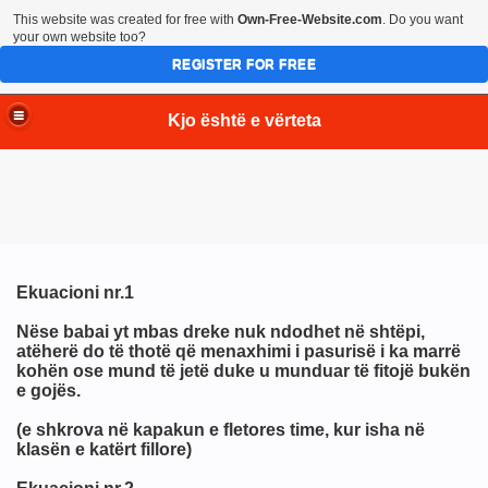
This website was created for free with
Own-Free-Website.com
. Do you want
your own website too?
REGISTER FOR FREE
Kjo është e vërteta
Ekuacioni nr.1
Nëse babai yt mbas dreke nuk ndodhet në shtëpi,
atëherë do të thotë që menaxhimi i pasurisë i ka marrë
kohën ose mund të jetë duke u munduar të fitojë bukën
e gojës.
(e shkrova në kapakun e fletores time, kur isha në
klasën e katërt fillore)