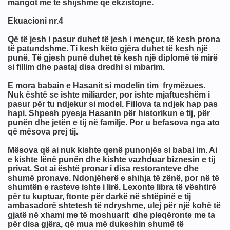
mangot më të shijshme që ekzistojnë.
Ekuacioni nr.4
Që të jesh i pasur duhet të jesh i mençur, të kesh prona
të patundshme. Ti kesh këto gjëra duhet të kesh një
punë. Të gjesh punë duhet të kesh një diplomë të mirë
si fillim dhe pastaj disa dredhi si mbarim.
E mora babain e Hasanit si modelin tim frymëzues.
Nuk është se ishte miliarder, por ishte mjaftueshëm i
pasur për tu ndjekur si model. Fillova ta ndjek hap pas
hapi. Shpesh pyesja Hasanin për historikun e tij, për
punën dhe jetën e tij në familje. Por u befasova nga ato
që mësova prej tij.
Mësova që ai nuk kishte qenë punonjës si babai im. Ai
e kishte lënë punën dhe kishte vazhduar biznesin e tij
privat. Sot ai është pronar i disa restoranteve dhe
shumë pronave. Ndonjëherë e shihja të zënë, por në të
shumtën e rasteve ishte i lirë. Lexonte libra të vështirë
për tu kuptuar, ftonte për darkë në shtëpinë e tij
ambasadorë shtetesh të ndryshme, ulej për një kohë të
gjatë në xhami me të moshuarit dhe pleqëronte me ta
për disa gjëra, që mua më dukeshin shumë të