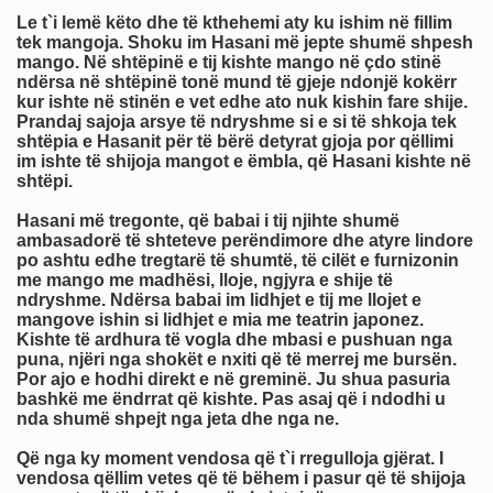
imit
Le t`i lemë këto dhe të kthehemi aty ku ishim në fillim
tek mangoja. Shoku im Hasani më jepte shumë shpesh
mango. Në shtëpinë e tij kishte mango në çdo stinë
ndërsa në shtëpinë tonë mund të gjeje ndonjë kokërr
kur ishte në stinën e vet edhe ato nuk kishin fare shije.
Prandaj sajoja arsye të ndryshme si e si të shkoja tek
shtëpia e Hasanit për të bërë detyrat gjoja por qëllimi
im ishte të shijoja mangot e ëmbla, që Hasani kishte në
shtëpi.
Hasani më tregonte, që babai i tij njihte shumë
ambasadorë të shteteve perëndimore dhe atyre lindore
po ashtu edhe tregtarë të shumtë, të cilët e furnizonin
me mango me madhësi, lloje, ngjyra e shije të
ndryshme. Ndërsa babai im lidhjet e tij me llojet e
mangove ishin si lidhjet e mia me teatrin japonez.
Kishte të ardhura të vogla dhe mbasi e pushuan nga
puna, njëri nga shokët e nxiti që të merrej me bursën.
Por ajo e hodhi direkt e në greminë. Ju shua pasuria
bashkë me ëndrrat që kishte. Pas asaj që i ndodhi u
nda shumë shpejt nga jeta dhe nga ne.
Që nga ky moment vendosa që t`i rregulloja gjërat. I
vendosa qëllim vetes që të bëhem i pasur që të shijoja