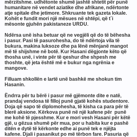
mërzitshme. udhëtonte shumë jashtë shtetit për punë
humanitare në vendet aziatike dhe afrikane, ndërtonte
atje spitale dhe jetimore. Shkruante tek gazeta lokale.
Kohët e fundit mori një mësues në shtëpi, që t`i
mësonte gjuhën pakistaneze URDU.
Ndërsa unë isha betuar që ne vegjëli që do të bëhesha
i pasur. Pasi të pasurohesha, do të ndërtoja vila të
bukura, makina luksoze dhe pa lënë mënjanë mangot
më të shijshme në botë. Kur Hasani dëgjonte këto që
ULLIN, LUFTËN, LIRINË
thosha unë, i vinte për të qeshur dhe shpesh me
thoshte, që jeta është më e bukur nga ngrënia e
mangove.
t Ajnshtajn
Filluam shkollën e lartë unë bashkë me shokun tim
Hasanin.
Ëndrra për tu bërë i pasur më gjëmonte dite e natë,
prandaj vendosa të filloj punë gjatë kohës studentore.
Doja që sapo të diplomohesha, të kisha ca para për të
blerë aksione. Kërkova punë në një kafene për punë
me kohë të pjesshme. Kur e mori vesh Hasani për këtë
gjë, u gëzua shumë për mua, por u habita kur e pashë
ditën e dytë të kërkonte edhe ai punë tek e njëjta
kafene. Djali i pasanikut po më tërbon fare. Pasuria që