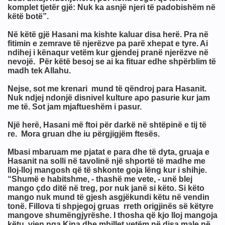
komplet tjetër gjë: Nuk ka asnjë njeri të padobishëm në
këtë botë”.
Në këtë gjë Hasani ma kishte kaluar disa herë. Pra në
fitimin e zemrave të njerëzve pa parë xhepat e tyre. Ai
ndihej i kënaqur vetëm kur gjendej pranë njerëzve në
nevojë. Për këtë besoj se ai ka fituar edhe shpërblim të
e keqja
madh tek Allahu.
Nejse, sot me krenari mund të qëndroj para Hasanit.
Nuk ndjej ndonjë disnivel kulture apo pasurie kur jam
me të. Sot jam mjaftueshëm i pasur.
Një herë, Hasani më ftoi për darkë në shtëpinë e tij të
re. Mora gruan dhe iu përgjigjëm ftesës.
Mbasi mbaruam me pjatat e para dhe të dyta, gruaja e
Hasanit na solli në tavolinë një shportë të madhe me
lloj-lloj mangosh që të shkonte goja lëng kur i shihje.
“Shumë e habitshme, - thashë me vete, - unë blej
mango çdo ditë në treg, por nuk janë si këto. Si këto
mango nuk mund të gjesh asgjëkundi këtu në vendin
tonë. Fillova ti shpjegoj gruas rreth origjinës së këtyre
mangove shumëngjyrëshe. I thosha që kjo lloj mangoja
këtu, vjen nga Kina dhe mbillet vetëm në disa male në