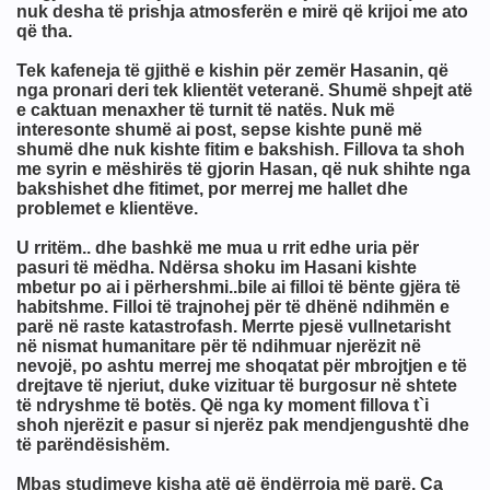
nuk desha të prishja atmosferën e mirë që krijoi me ato
që tha.
Tek kafeneja të gjithë e kishin për zemër Hasanin, që
nga pronari deri tek klientët veteranë. Shumë shpejt atë
e caktuan menaxher të turnit të natës. Nuk më
interesonte shumë ai post, sepse kishte punë më
shumë dhe nuk kishte fitim e bakshish. Fillova ta shoh
me syrin e mëshirës të gjorin Hasan, që nuk shihte nga
bakshishet dhe fitimet, por merrej me hallet dhe
problemet e klientëve.
tikrishtit)që i shohim në Media,në produkte etj...
U rritëm.. dhe bashkë me mua u rrit edhe uria për
pasuri të mëdha. Ndërsa shoku im Hasani kishte
undit
mbetur po ai i përhershmi..bile ai filloi të bënte gjëra të
habitshme. Filloi të trajnohej për të dhënë ndihmën e
parë në raste katastrofash. Merrte pjesë vullnetarisht
ini këto për “Izraelin” ?
në nismat humanitare për të ndihmuar njerëzit në
nevojë, po ashtu merrej me shoqatat për mbrojtjen e të
drejtave të njeriut, duke vizituar të burgosur në shtete
të ndryshme të botës. Që nga ky moment fillova t`i
(Izraelin)
shoh njerëzit e pasur si njerëz pak mendjengushtë dhe
të parëndësishëm.
Mbas studimeve kisha atë që ëndërroja më parë. Ca