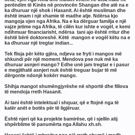
perëndim të Kinës në provincën Shangan dhe atë na e
ka dhuruar një shok i Hasanit. Ai është musliman dhe
është imam i një xhamie të madhe atje. Ndërsa kjo
mangoja vjen nga Afrika. Na e ka dërguar familja e një
vajze jetime nga Afrika, të cilën kur ishte e vogël, e kemi
tuar
ndihmuar financiarisht, ndërsa tani ajo është rritur dhe
është bërë doktoreshë. Këtë mangon e vogël këtu na e
ka dhuruar një tregtar indian...
j
Tek flisja për këto gjëra, ndjeva se fryti i mangos më
shkundi për një moment. Mendova pse nuk më ka
dhuruar asnjeri mango? Edhe unë jam tregtar e i pasur
e megjithatë asnjeri nuk është treguar bujar të më
dërgonte ndonjë kokërr mango.
slam eshte perhapur me shpate
Shihja mangot shumëngjyrëshe në shportë dhe fillova
të mendoja rreth Hasanit.
në Islame !
Ai tani është intelektual i shquar, që e ftojnë nga të
nit te vetvrasjes
katër anët e botës për të ligjëruar.
Është njeri që ka projekte bamirëse, që i sjellin atij
kundër shkatërrimit në tokë
shpërblime të panumërta nga Allahu xh.sh.
panik