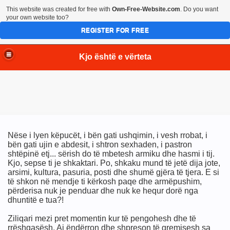
This website was created for free with
Own-Free-Website.com
. Do you want
your own website too?
REGISTER FOR FREE
Kjo është e vërteta
Nëse i lyen këpucët, i bën gati ushqimin, i vesh rrobat, i
bën gati ujin e abdesit, i shtron sexhaden, i pastron
shtëpinë etj... sërish do të mbetesh armiku dhe hasmi i tij.
Kjo, sepse ti je shkaktari. Po, shkaku mund të jetë dija jote,
arsimi, kultura, pasuria, posti dhe shumë gjëra të tjera. E si
të shkon në mendje ti kërkosh paqe dhe armëpushim,
përderisa nuk je penduar dhe nuk ke hequr dorë nga
dhuntitë e tua?!
Ziliqari mezi pret momentin kur të pengohesh dhe të
rrëshqasësh. Ai ëndërron dhe shpreson të gremisesh sa