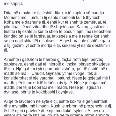
më shpejt.
Dita më e bukur e tij, është dita kur të kaplon sëmundja.
Momenti më i lumtur i tij është momenti kur ti thyhesh.
Koha më e dashur e tij, është kur të sheh të zemëruar, të
pikëlluar, të mërzitur dhe të shqetësuar. Sakaq, çasti më i
trishtë i tij është ai kur të sheh të pasur, lajmi më i kobshëm
kur dëgjon se je lartësuar, fatkeqësia më e rëndë kur sheh
se po ngjit shkallët e suksesit. E qeshura jote është e qara
e tij, gëzimi yt është mortja e tij, suksesi yt është dështimi i
tij.
Ai është i gatshëm të harrojë gjithçka rreth teje, përveç
gabimeve, është gati të injorojë gjithçka, përveç shkarjeve
të tua. Një gabim i yti i parëndësishëm, për të është më i
madh se mali i Uhudit. Gjynahu yt më i vogël, tek ai
konsiderohet si një vargmal i pafund. Nëse je gojëtari më i
madh, për të nuk di të lidhësh dy fjalë. Nëse je bujari më i
madh, për të je koprraci më i madh. Nëse je i zgjuari i
dynjasë, për të je kokëboshi i dynjasë.
Ai që të lavdëron në sytë e tij, është kokrra e gënjeshtarit
dhe mynafiku më i madh. Kush të mbron në prezencën e tij,
është njeri i pavlerë dhe një mediokër sylesh. Ai beson
vetëm ata që të shajnë, do ata që të urrejnë, afron armiqtë