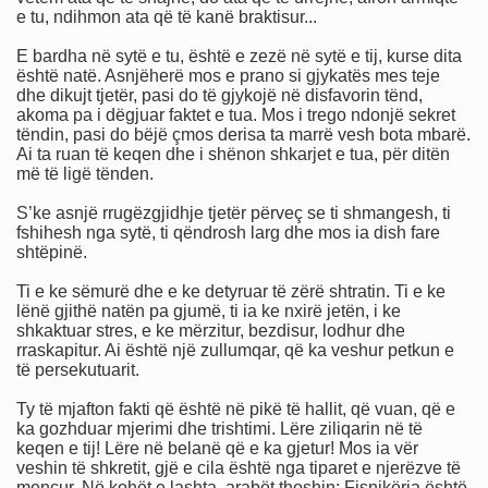
e tu, ndihmon ata që të kanë braktisur...
imit
E bardha në sytë e tu, është e zezë në sytë e tij, kurse dita
është natë. Asnjëherë mos e prano si gjykatës mes teje
dhe dikujt tjetër, pasi do të gjykojë në disfavorin tënd,
akoma pa i dëgjuar faktet e tua. Mos i trego ndonjë sekret
tëndin, pasi do bëjë çmos derisa ta marrë vesh bota mbarë.
Ai ta ruan të keqen dhe i shënon shkarjet e tua, për ditën
më të ligë tënden.
S’ke asnjë rrugëzgjidhje tjetër përveç se ti shmangesh, ti
fshihesh nga sytë, ti qëndrosh larg dhe mos ia dish fare
shtëpinë.
Ti e ke sëmurë dhe e ke detyruar të zërë shtratin. Ti e ke
lënë gjithë natën pa gjumë, ti ia ke nxirë jetën, i ke
shkaktuar stres, e ke mërzitur, bezdisur, lodhur dhe
rraskapitur. Ai është një zullumqar, që ka veshur petkun e
të persekutuarit.
Ty të mjafton fakti që është në pikë të hallit, që vuan, që e
ka gozhduar mjerimi dhe trishtimi. Lëre ziliqarin në të
keqen e tij! Lëre në belanë që e ka gjetur! Mos ia vër
veshin të shkretit, gjë e cila është nga tiparet e njerëzve të
mençur. Në kohët e lashta, arabët thoshin: Fisnikëria është