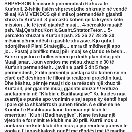
ne
mi i tyre për masonët) fund
ëmshme për shoqërinë
 me Blue Beam, H.A.A.R.P dhe Chemtrails !
am, Chemtrails,Alienet,Ufot.