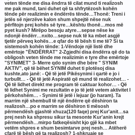
tikrishtit)që i shohim në Media,në produkte etj...
undit
ini këto për “Izraelin” ?
(Izraelin)