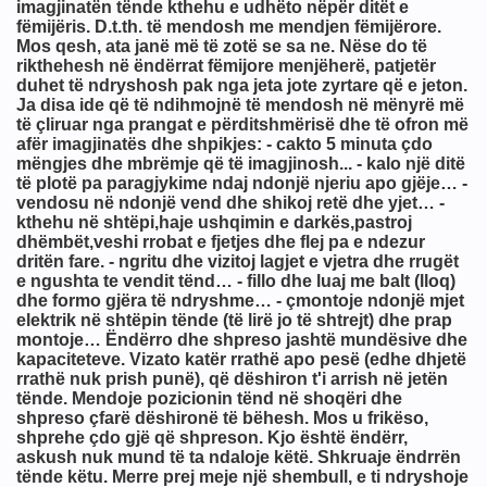
ULLIN, LUFTËN, LIRINË
t Ajnshtajn