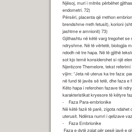
Njësoj, muri i mitrës përbëhet gjitha
endometri. 72)
Përsëri, placenta që rrethon embrio
brendshme rreth fetusit), korioni (
jashtme e amnionit) 73)
Gjithashtu në këtë varg tregohet se n
ndryshme. Në të vërtetë, biologjia m
ndodh në tre hapa. Në të gjithë tekst
sot kjo temë konsiderohet si një ele
Njerëzore Themelore, tekst referimi 
vijim: “Jeta në uterus ka tre faza: p
në fund të javës së tetë, dhe faza e fe
Këto hapa i referohen fazave të ndrys
karakteristikat kryesore të këtyre f
- Faza Para-embrionike
Në këtë fazë të parë, zigota ndahet d
uterusit. Ndërsa numri i qelizave vaz
- Faza Embrionike
Faza e dytë zgjat për pesë javë e gj