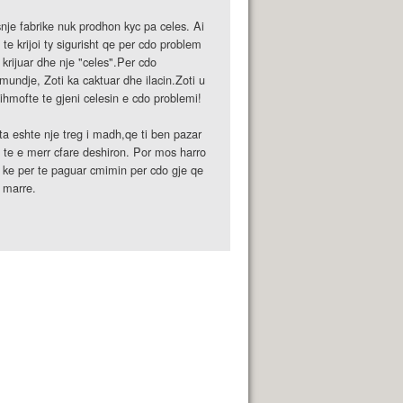
nje fabrike nuk prodhon kyc pa celes. Ai
 te krijoi ty sigurisht qe per cdo problem
 krijuar dhe nje "celes".Per cdo
mundje, Zoti ka caktuar dhe ilacin.Zoti u
ihmofte te gjeni celesin e cdo problemi!
ta eshte nje treg i madh,qe ti ben pazar
 te e merr cfare deshiron. Por mos harro
 ke per te paguar cmimin per cdo gje qe
 marre.