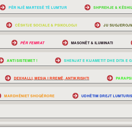
PËR NJË MARTESË TË LUMTUR
SHPREHJE & KËSHI
CËSHTJE SOCIALE & PSIKOLOGJI
JU SUGJEROJM
MASONËT & ILUMINATI
PËR FEMRAT
ANTI SISTEMET !
SHENJAT E KIJAMETIT DHE DITA E G
DEXHALLI, MESIA I RREMË, ANTIKRISHTI
PARAPS
MARDHËNIET SHOQËRORE
UDHËTIM DREJT LUMTURI