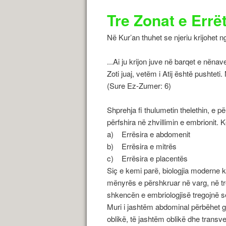
Tre Zonat e Errë
Në Kur’an thuhet se njeriu krijohet 
...Ai ju krijon juve në barqet e nënave
Zoti juaj, vetëm i Atij është pushteti
(Sure Ez-Zumer: 6)
Shprehja fi thulumetin thelethin, e për
përfshira në zhvillimin e embrionit. K
a) Errësira e abdomenit
b) Errësira e mitrës
c) Errësira e placentës
Siç e kemi parë, biologjia moderne k
mënyrës e përshkruar në varg, në tr
shkencën e embriologjisë tregojnë s
Muri i jashtëm abdominal përbëhet g
oblikë, të jashtëm oblikë dhe transv