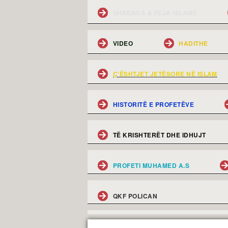
SHKENCA & FEJA ISLAME
VIDEO
HADITHE
Ç'ËSHTJET JETËSORE NË ISLAM
HISTORITË E PROFETËVE
TË KRISHTERËT DHE IDHUJT
PROFETI MUHAMED A.S
QKF POLICAN