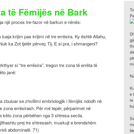
ta të Fëmijës në Bark
Tr
Pe
nga një proces tre-fazor në barkun e nënës:
Dh
 tuaja krijim pas krijimi në tre errësira. Ky është Allahu,
gj
. Nuk ka Zot tjetër përveç Tij. E si pra, i shmangeni?
th
al
pë
mu
kthyer si “tre errësira”, tregon tre zona të errëta të
ëto janë:
N
Ku
e 
te
a zbuluar se zhvillimi embriologjik i fëmijës ndodh në
bu
e zona errësirash. Për më tepër, përparimet në
e këto zona përbëhen nga 3 shtresa secila.
Sa
jithashtu prej tre shtresash: muskujt e brendshëm
me
ersë abdominalë. 71)
be