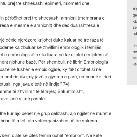
shtu prej tre shtresash: epimetri, miometri dhe
As
qe
nin përbëhet prej tre shtresash: amnioni (membrana e
ka
shtresa e mesme e amnionit) dhe decidua (shtresa e
se
nd
jë qënie njerëzore krijohet duke kaluar në tre faza të
Je
oderne ka zbuluar se zhvillimi embriologjik i fëmijës
ne
et e embriologjisë e studiuara në fakultetet e mjekësisë,
se
ment njohurie bazë. Për shembull, në librin Embriologjia
ke
bazë në fushën e embiologjisë, ky fakt citohet si në
ara-embrionike; dy javë e gjysma e parë, embrionike; deri
tusit; nga java e tetë në lindje.” 74)
hme të zhvillimit të fëmijës; Shkurtimisht,
azave janë si më poshtë:
he kur ajo bëhet një grup qelizash, ajo ngjitet në muret e
hdon të rritet, ato vetëorganizohen në tre shtresa.
ysëm gjatë së cilës fëmija quhet “embrion”. Në këtë