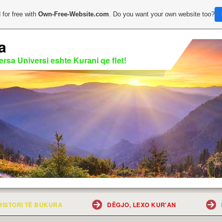
 for free with
Own-Free-Website.com
. Do you want your own website too?
a
rsa Universi eshte Kurani qe flet!
HISTORI TË BUKURA
DËGJO, LEXO KUR'AN