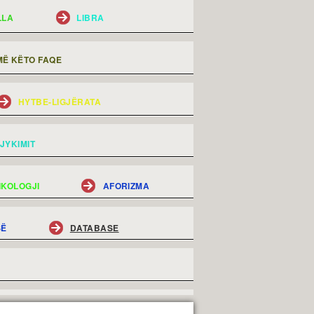
LLA
LIBRA
Ë KËTO FAQE
HYTBE-LIGJËRATA
JYKIMIT
IKOLOGJI
AFORIZMA
SË
DATABASE