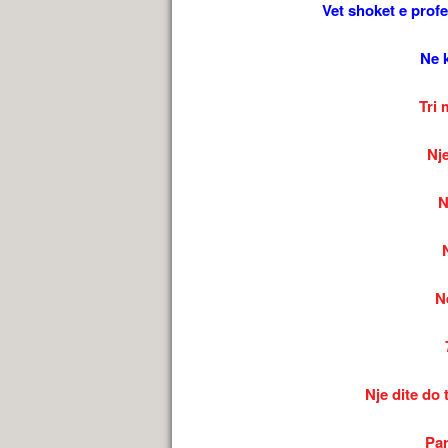
Vet shoket e prof
Ne 
Tri 
Nj
N
Ne
Nje dite do 
Par