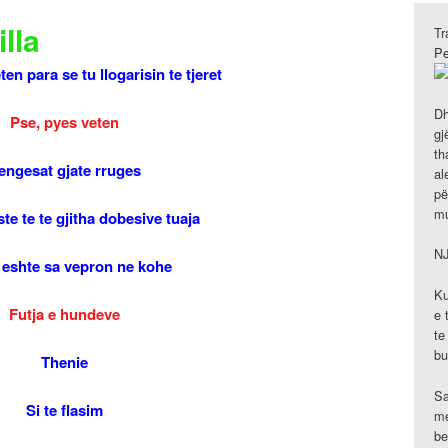
lla
Tr
Pe
ten para se tu llogarisin te tjeret
Dh
Pse, pyes veten
gj
th
engesat gjate rruges
al
pë
mu
ste te te gjitha dobesive tuaja
N
 eshte sa vepron ne kohe
Ku
Futja e hundeve
e 
te
bu
Thenie
Sa
Si te flasim
me
be