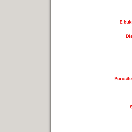
E buk
Dis
Porosite