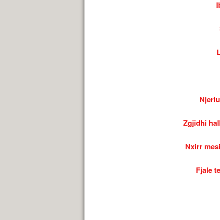
I
Njeriu
Zgjidhi hal
Nxirr mes
Fjale t