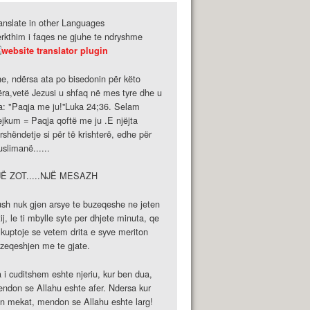
anslate in other Languages
rkthim i faqes ne gjuhe te ndryshme
e, ndërsa ata po bisedonin për këto
ëra,vetë Jezusi u shfaq në mes tyre dhe u
a: "Paqja me ju!''Luka 24;36. Selam
ejkum = Paqja qoftë me ju .E njëjta
rshëndetje si për të krishterë, edhe për
slimanë......
JË ZOT.....NJË MESAZH
sh nuk gjen arsye te buzeqeshe ne jeten
tij, le ti mbylle syte per dhjete minuta, qe
 kuptoje se vetem drita e syve meriton
zeqeshjen me te gjate.
 i cuditshem eshte njeriu, kur ben dua,
ndon se Allahu eshte afer. Ndersa kur
n mekat, mendon se Allahu eshte larg!