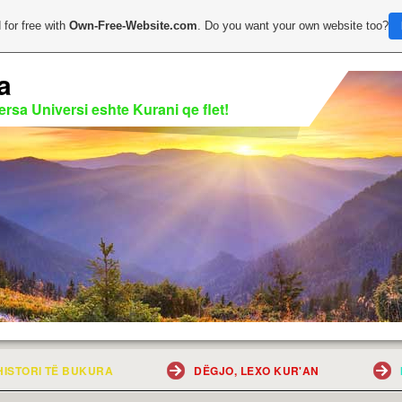
 for free with
Own-Free-Website.com
. Do you want your own website too?
a
rsa Universi eshte Kurani qe flet!
HISTORI TË BUKURA
DËGJO, LEXO KUR'AN