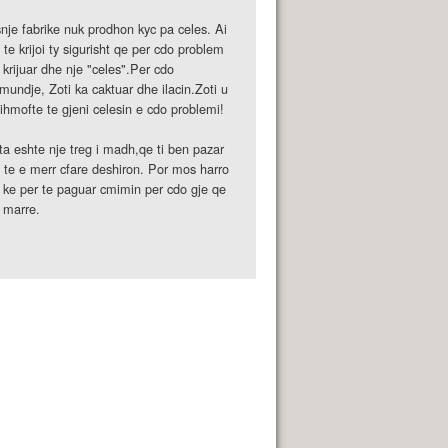
nje fabrike nuk prodhon kyc pa celes. Ai
 te krijoi ty sigurisht qe per cdo problem
 krijuar dhe nje "celes".Per cdo
mundje, Zoti ka caktuar dhe ilacin.Zoti u
ihmofte te gjeni celesin e cdo problemi!
ta eshte nje treg i madh,qe ti ben pazar
 te e merr cfare deshiron. Por mos harro
 ke per te paguar cmimin per cdo gje qe
 marre.