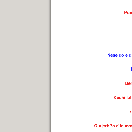
Pun
Nese do e di
Beh
Keshillat
7
O njeri:Po c'te mas