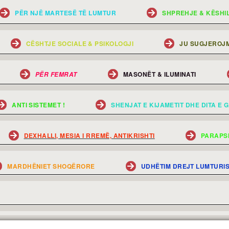
PËR NJË MARTESË TË LUMTUR
SHPREHJE & KËSHI
CËSHTJE SOCIALE & PSIKOLOGJI
JU SUGJEROJM
MASONËT & ILUMINATI
PËR FEMRAT
ANTI SISTEMET !
SHENJAT E KIJAMETIT DHE DITA E G
DEXHALLI, MESIA I RREMË, ANTIKRISHTI
PARAPS
MARDHËNIET SHOQËRORE
UDHËTIM DREJT LUMTURI