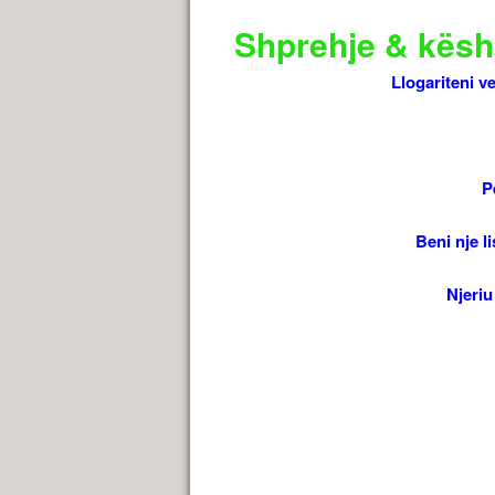
Shprehje & këshi
Llogariteni ve
P
Beni nje li
Njeriu