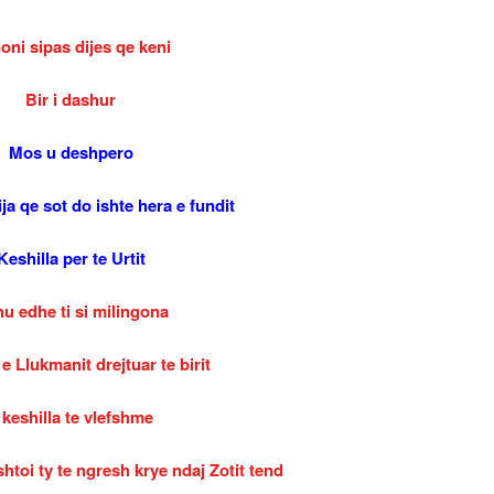
oni sipas dijes qe keni
Bir i dashur
Mos u deshpero
ja qe sot do ishte hera e fundit
Keshilla per te Urtit
u edhe ti si milingona
 e Llukmanit drejtuar te birit
 keshilla te vlefshme
htoi ty te ngresh krye ndaj Zotit tend