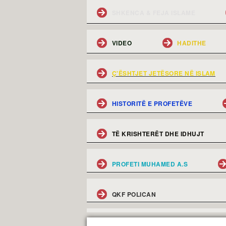
SHKENCA & FEJA ISLAME
VIDEO
HADITHE
Ç'ËSHTJET JETËSORE NË ISLAM
HISTORITË E PROFETËVE
TË KRISHTERËT DHE IDHUJT
PROFETI MUHAMED A.S
QKF POLICAN