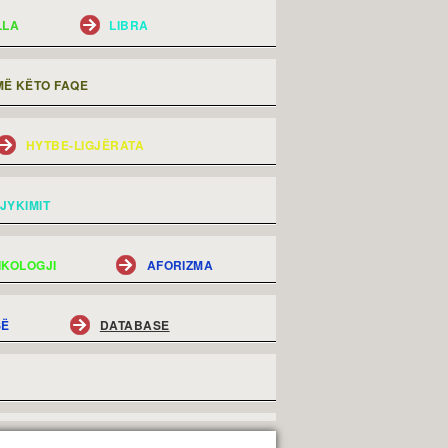
LLA
LIBRA
Ë KËTO FAQE
HYTBE-LIGJËRATA
JYKIMIT
IKOLOGJI
AFORIZMA
SË
DATABASE