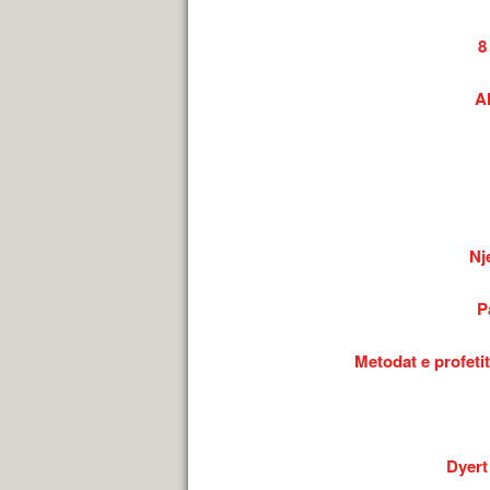
8
A
Nj
P
Metodat e profetit
Dyert