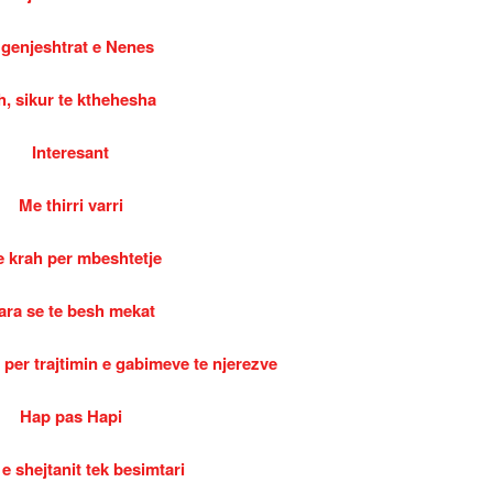
 genjeshtrat e Nenes
h, sikur te kthehesha
Interesant
Me thirri varri
e krah per mbeshtetje
ara se te besh mekat
 per trajtimin e gabimeve te njerezve
Hap pas Hapi
 e shejtanit tek besimtari