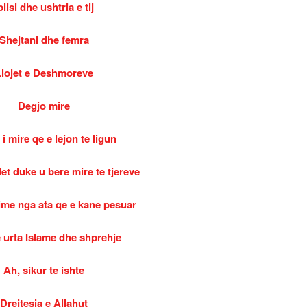
blisi dhe ushtria e tij
Shejtani dhe femra
Llojet e Deshmoreve
Degjo mire
 i mire qe e lejon te ligun
let duke u bere mire te tjereve
ime nga ata qe e kane pesuar
e urta Islame dhe shprehje
Ah, sikur te ishte
Drejtesia e Allahut