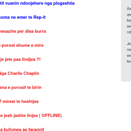
etit vuanin ndonjehere nga plogeshtia
As
qe
koma ne emer te Rep-it
ka
se
mesazhe per disa burra
nd
Je
e porosi shume e mire
ne
se
je jete pas lindjes ?!
ke
Nga Charlie Chaplin
na e porosit te birin
7 miresi te heshtjes
te jesh jashte linjes ( OFFLINE)
a kufomes se faraonit