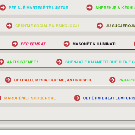
PËR NJË MARTESË TË LUMTUR
SHPREHJE & KËSHI
CËSHTJE SOCIALE & PSIKOLOGJI
JU SUGJEROJM
MASONËT & ILUMINATI
PËR FEMRAT
ANTI SISTEMET !
SHENJAT E KIJAMETIT DHE DITA E G
DEXHALLI, MESIA I RREMË, ANTIKRISHTI
PARAPS
MARDHËNIET SHOQËRORE
UDHËTIM DREJT LUMTURI