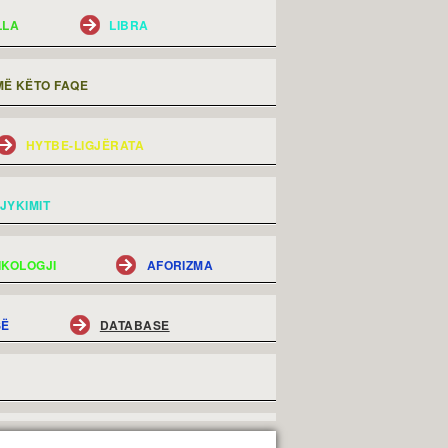
LLA
LIBRA
Ë KËTO FAQE
HYTBE-LIGJËRATA
JYKIMIT
IKOLOGJI
AFORIZMA
SË
DATABASE