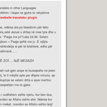
anslate in other Languages
rkthim i faqes ne gjuhe te ndryshme
e, ndërsa ata po bisedonin për këto
ëra,vetë Jezusi u shfaq në mes tyre dhe u
a: "Paqja me ju!''Luka 24;36. Selam
ejkum = Paqja qoftë me ju .E njëjta
rshëndetje si për të krishterë, edhe për
slimanë......
JË ZOT.....NJË MESAZH
sh nuk gjen arsye te buzeqeshe ne jeten
tij, le ti mbylle syte per dhjete minuta, qe
 kuptoje se vetem drita e syve meriton
zeqeshjen me te gjate.
 i cuditshem eshte njeriu, kur ben dua,
ndon se Allahu eshte afer. Ndersa kur
n mekat, mendon se Allahu eshte larg!