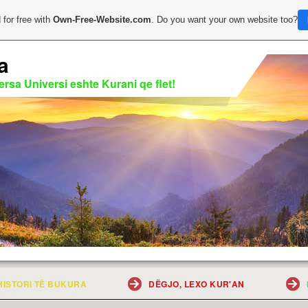
 for free with
Own-Free-Website.com
. Do you want your own website too?
a
rsa Universi eshte Kurani qe flet!
HISTORI TË BUKURA
DËGJO, LEXO KUR'AN