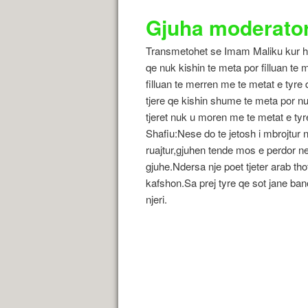
Gjuha moderator 
Transmetohet se Imam Maliku kur hy
qe nuk kishin te meta por filluan te 
filluan te merren me te metat e tyre
tjere qe kishin shume te meta por n
tjeret nuk u moren me te metat e ty
Shafiu:Nese do te jetosh i mbrojtur 
ruajtur,gjuhen tende mos e perdor ne 
gjuhe.Ndersa nje poet tjeter arab th
kafshon.Sa prej tyre qe sot jane bano
njeri.