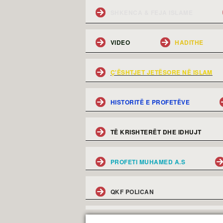
SHKENCA & FEJA ISLAME
VIDEO
HADITHE
Ç'ËSHTJET JETËSORE NË ISLAM
HISTORITË E PROFETËVE
TË KRISHTERËT DHE IDHUJT
PROFETI MUHAMED A.S
QKF POLICAN