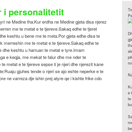
i personalitetit
Tr
Pe
ri ne Medine tha:Kur erdha ne Medine gjeta disa njerez
merren me te metat e te tjereve.Sakaq edhe te tjeret
Dh
 dhe keshtu u bene me te meta.Por gjeta edhe disa te
gj
uk merreshin me te metat e te tjereve.Sakaq edhe te
th
re dhe keshtu u harruan te metat e tyre.Imam
al
nga e keqja, me mekat te falur dhe me nder te
pë
mu
te metat e te tjereve sepse ti je njeri dhe njerezit kane
ote:Ruaju gjuhes tende o njeri se ajo eshte neperke e te
N
re ne varreza dje ishin prej atyre qe i kishte frike cdo
Ku
e 
te
bu
Sa
me
be