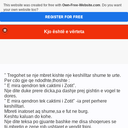
This website was created for free with
Own-Free-Website.com
. Do you want
your own website too?
REGISTER FOR FREE
Kjo është e vërteta
" Tregohet se nje mbret kishte nje keshilltar shume te urte.
Per cdo gje qe ndodhte,thoshte :
" E mira qendron tek caktimi i Zotit".
Nje dite duke prere dicka,pa dashje prej gishtin e vogel te
dores.
" E mira qendron tek caktimi i Zotit" -ia pret perhere
keshilltari.
Mbreti inatoset aq shume,sa e fut ne burg.
Keshtu kaluan do kohe.
Nje dite teksa po gjuante bashke me disa shoqerues se
tij,mbretin e zene rob ushtaret e vendit fqinj.