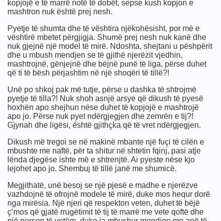
kopjojë e të marrë notë të dobët, sepse kush kopjon e
mashtron nuk është prej nesh.
Pyetje të shumta dhe të vështira njëkohësisht, por më e
vështirë mbetet përgjigja. Shumë prej nesh nuk kanë dhe
nuk gjejnë një model të mirë. Ndoshta, shejtani u pëshpërit
dhe u mbush mendjen se të gjithë njerëzit vjedhin,
mashtrojnë, gënjejnë dhe bëjnë punë të liga, përse duhet
që ti të bësh përjashtim në një shoqëri të tillë?!
Unë po shkoj pak më tutje, përse u dashka të shtrojmë
pyetje të tilla?! Nuk shoh asnjë arsye që dikush të pyesë
hoxhën apo shejhun nëse duhet të kopjojë e mashtrojë
apo jo. Përse nuk pyet ndërgjegjen dhe zemrën e tij?!
Gjynah dhe ligësi, është gjithçka që të vret ndërgjegjen.
'do gje
Dikush më tregoi se në makinë mbante një fuçi të cilën e
mbushte me naftë, për ta shitur në shtetin fqinj, pasi atje
lënda djegëse ishte më e shtrenjtë. Ai pyeste nëse kjo
lejohet apo jo. Shembuj të tillë janë me shumicë.
Megjithatë, unë besoj se një pjesë e madhe e njerëzve
vazhdojnë të ofrojnë modele të mirë, duke mos hequr dorë
nga mirësia. Një njeri që respekton veten, duhet të bëjë
ç’mos që gjatë rrugëtimit të tij të marrë me vete qoftë dhe
një person të vetëm, duke ia mbushur mendjen me anë të