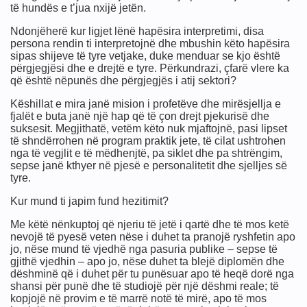
të hundës e t’jua nxijë jetën.
Ndonjëherë kur ligjet lënë hapësira interpretimi, disa
persona rendin ti interpretojnë dhe mbushin këto hapësira
sipas shijeve të tyre vetjake, duke menduar se kjo është
përgjegjësi dhe e drejtë e tyre. Përkundrazi, çfarë vlere ka
që është nëpunës dhe përgjegjës i atij sektori?
Këshillat e mira janë mision i profetëve dhe mirësjellja e
fjalët e buta janë një hap që të çon drejt pjekurisë dhe
ULLIN, LUFTËN, LIRINË
suksesit. Megjithatë, vetëm këto nuk mjaftojnë, pasi lipset
të shndërrohen në program praktik jete, të cilat ushtrohen
nga të vegjlit e të mëdhenjtë, pa siklet dhe pa shtrëngim,
t Ajnshtajn
sepse janë kthyer në pjesë e personalitetit dhe sjelljes së
tyre.
Kur mund ti japim fund hezitimit?
Me këtë nënkuptoj që njeriu të jetë i qartë dhe të mos ketë
nevojë të pyesë veten nëse i duhet ta pranojë ryshfetin apo
jo, nëse mund të vjedhë nga pasuria publike – sepse të
gjithë vjedhin – apo jo, nëse duhet ta blejë diplomën dhe
dëshminë që i duhet për tu punësuar apo të heqë dorë nga
shansi për punë dhe të studiojë për një dëshmi reale; të
kopjojë në provim e të marrë notë të mirë, apo të mos