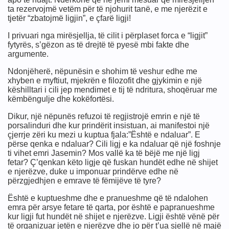
ta rezervojmë vetëm për të njohurit tanë, e me njerëzit e
tjetër “zbatojmë ligjin”, e çfarë ligji!
I privuari nga mirësjellja, të cilit i përplaset forca e “ligjit”
fytyrës, s’gëzon as të drejtë të pyesë mbi fakte dhe
argumente.
Ndonjëherë, nëpunësin e shohim të veshur edhe me
xhyben e myftiut, mjekrën e filozofit dhe gjykimin e një
këshilltari i cili jep mendimet e tij të ndritura, shoqëruar me
këmbëngulje dhe kokëfortësi.
Dikur, një nëpunës refuzoi të regjistrojë emrin e një të
porsalinduri dhe kur prindërit insistuan, ai manifestoi një
çjerrje zëri ku mezi u kuptua fjala:”Është e ndaluar”. E
përse qenka e ndaluar? Cili ligj e ka ndaluar që një foshnje
ti vihet emri Jasemin? Mos vallë ka të bëjë me një ligj
fetar? Ç’qenkan këto ligje që fuskan hundët edhe në shijet
e njerëzve, duke u imponuar prindërve edhe në
përzgjedhjen e emrave të fëmijëve të tyre?
Është e kuptueshme dhe e pranueshme që të ndalohen
emra për arsye fetare të qarta, por është e papranueshme
kur ligji fut hundët në shijet e njerëzve. Ligji është vënë për
të organizuar jetën e njerëzve dhe jo për t’ua sjellë në majë