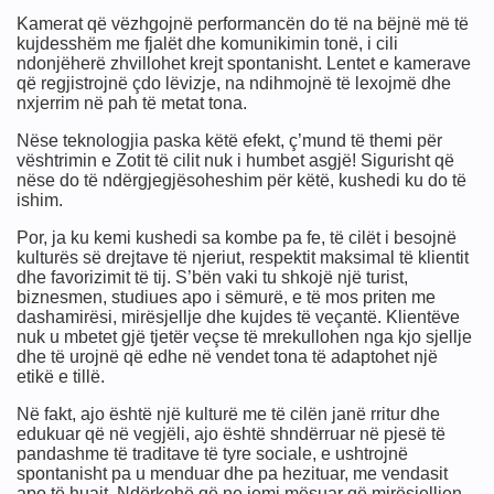
imit
Kamerat që vëzhgojnë performancën do të na bëjnë më të
kujdesshëm me fjalët dhe komunikimin tonë, i cili
ndonjëherë zhvillohet krejt spontanisht. Lentet e kamerave
që regjistrojnë çdo lëvizje, na ndihmojnë të lexojmë dhe
nxjerrim në pah të metat tona.
Nëse teknologjia paska këtë efekt, ç’mund të themi për
vështrimin e Zotit të cilit nuk i humbet asgjë! Sigurisht që
nëse do të ndërgjegjësoheshim për këtë, kushedi ku do të
ishim.
Por, ja ku kemi kushedi sa kombe pa fe, të cilët i besojnë
kulturës së drejtave të njeriut, respektit maksimal të klientit
dhe favorizimit të tij. S’bën vaki tu shkojë një turist,
biznesmen, studiues apo i sëmurë, e të mos priten me
dashamirësi, mirësjellje dhe kujdes të veçantë. Klientëve
nuk u mbetet gjë tjetër veçse të mrekullohen nga kjo sjellje
dhe të urojnë që edhe në vendet tona të adaptohet një
etikë e tillë.
Në fakt, ajo është një kulturë me të cilën janë rritur dhe
edukuar që në vegjëli, ajo është shndërruar në pjesë të
pandashme të traditave të tyre sociale, e ushtrojnë
spontanisht pa u menduar dhe pa hezituar, me vendasit
apo të huajt. Ndërkohë që ne jemi mësuar që mirësjelljen