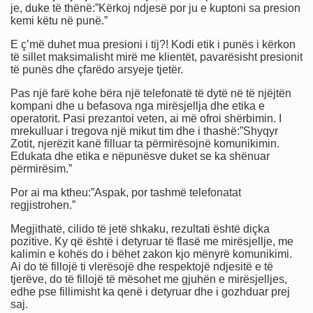
je, duke të thënë:”Kërkoj ndjesë por ju e kuptoni sa presion
kemi këtu në punë.”
E ç’më duhet mua presioni i tij?! Kodi etik i punës i kërkon
të sillet maksimalisht mirë me klientët, pavarësisht presionit
të punës dhe çfarëdo arsyeje tjetër.
Pas një farë kohe bëra një telefonatë të dytë në të njëjtën
kompani dhe u befasova nga mirësjellja dhe etika e
operatorit. Pasi prezantoi veten, ai më ofroi shërbimin. I
mrekulluar i tregova një mikut tim dhe i thashë:”Shyqyr
Zotit, njerëzit kanë filluar ta përmirësojnë komunikimin.
Edukata dhe etika e nëpunësve duket se ka shënuar
përmirësim.”
Por ai ma ktheu:”Aspak, por tashmë telefonatat
regjistrohen.”
Megjithatë, cilido të jetë shkaku, rezultati është diçka
pozitive. Ky që është i detyruar të flasë me mirësjellje, me
kalimin e kohës do i bëhet zakon kjo mënyrë komunikimi.
Ai do të fillojë ti vlerësojë dhe respektojë ndjesitë e të
tjerëve, do të fillojë të mësohet me gjuhën e mirësjelljes,
edhe pse fillimisht ka qenë i detyruar dhe i gozhduar prej
saj.