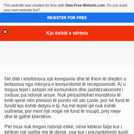
This website was created for free with
Own-Free-Website.com
. Do you want
your own website too?
REGISTER FOR FREE
Kjo është e vërteta
Në ditë i telefonova një kompanie dhe të them të drejtën u
befasova nga mënyra e komunikimit të recepsionistit. Ai u
tregua tejet i ashpër në komunikim dhe jashtëzakonisht i
nxituar, pa ndonjë arsye. Nuk përjashtohet mundësia të
ketë qenë nën presion të punës në ato çaste, por në fund të
fundit kjo është detyra e tij. Aq më tepër që nuk është
vullnetar, por merr një rrogë në fund të muajit, prej meje
dhe të gjithë klientëve.
Për mua nuk tregon ndonjë etikë, nëse kërkon falje kur i
kërkon një sjellje me të denjë, ose kur i prezantohesh kush