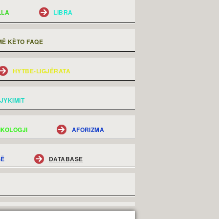
LLA
LIBRA
Ë KËTO FAQE
HYTBE-LIGJËRATA
JYKIMIT
IKOLOGJI
AFORIZMA
SË
DATABASE