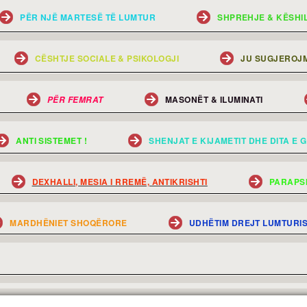
PËR NJË MARTESË TË LUMTUR
SHPREHJE & KËSHI
CËSHTJE SOCIALE & PSIKOLOGJI
JU SUGJEROJM
MASONËT & ILUMINATI
PËR FEMRAT
ANTI SISTEMET !
SHENJAT E KIJAMETIT DHE DITA E G
DEXHALLI, MESIA I RREMË, ANTIKRISHTI
PARAPS
MARDHËNIET SHOQËRORE
UDHËTIM DREJT LUMTURI