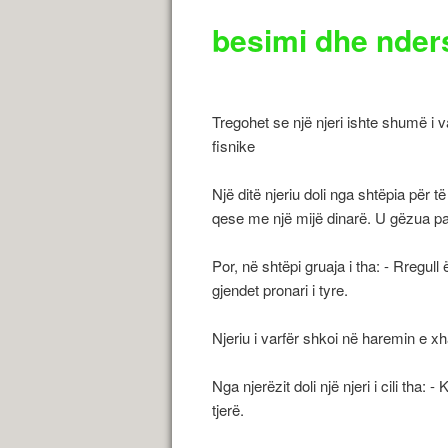
besimi dhe nder
Tregohet se një njeri ishte shumë i 
fisnike
Një ditë njeriu doli nga shtëpia për 
qese me një mijë dinarë. U gëzua pa
Por, në shtëpi gruaja i tha: - Rregull
gjendet pronari i tyre.
Njeriu i varfër shkoi në haremin e xh
Nga njerëzit doli një njeri i cili tha: 
tjerë.