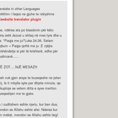
anslate in other Languages
rkthim i faqes ne gjuhe te ndryshme
e, ndërsa ata po bisedonin për këto
ëra,vetë Jezusi u shfaq në mes tyre dhe u
a: "Paqja me ju!''Luka 24;36. Selam
ejkum = Paqja qoftë me ju .E njëjta
rshëndetje si për të krishterë, edhe për
slimanë......
JË ZOT.....NJË MESAZH
sh nuk gjen arsye te buzeqeshe ne jeten
tij, le ti mbylle syte per dhjete minuta, qe
 kuptoje se vetem drita e syve meriton
zeqeshjen me te gjate.
 i cuditshem eshte njeriu, kur ben dua,
ndon se Allahu eshte afer. Ndersa kur
n mekat, mendon se Allahu eshte larg!