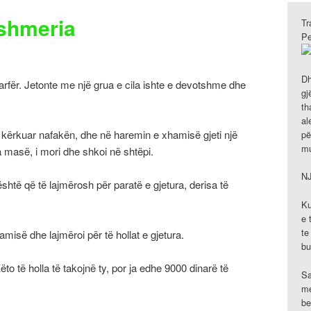
shmeria
Tr
Pe
Dh
varfër. Jetonte me një grua e cila ishte e devotshme dhe
gj
th
al
të kërkuar nafakën, dhe në haremin e xhamisë gjeti një
pë
mu
 masë, i mori dhe shkoi në shtëpi.
N
 është që të lajmërosh për paratë e gjetura, derisa të
Ku
e 
te
amisë dhe lajmëroi për të hollat e gjetura.
bu
- Këto të holla të takojnë ty, por ja edhe 9000 dinarë të
Sa
me
be