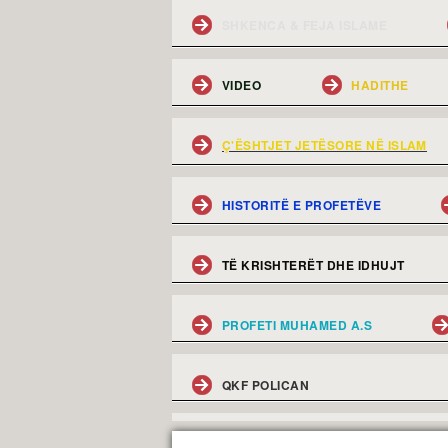
SHKENCA & FEJA ISLAME
VIDEO
HADITHE
Ç'ËSHTJET JETËSORE NË ISLAM
HISTORITË E PROFETËVE
TË KRISHTERËT DHE IDHUJT
PROFETI MUHAMED A.S
QKF POLICAN