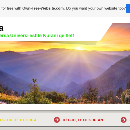
 for free with
Own-Free-Website.com
. Do you want your own website too?
a
rsa Universi eshte Kurani qe flet!
HISTORI TË BUKURA
DËGJO, LEXO KUR'AN