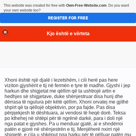
This website was created for free with
Own-Free-Website.com
. Do you want
your own website too?
REGISTER FOR FREE
Kjo është e vërteta
Xhoni është një djalë i lezetshëm, i cili herë pas here
viziton gjyshërit e tij në fermën e tyre të madhe. Gjyshi i jep
harkun dhe shigjetat me qëllim që ta ushtrojë artin e
hedhjes së shigjetave, duke shënjestruar disa hunj dhe
dërrasa të ngulura për këtë qëllim. Xhoni orvatej me gjithë
shpirt që ta qëllojë objektivin, por pa fajde. Pas disa
përpjekjesh të dështuara, ai vendosi të heqë dorë. Teksa
po kthehej në shtëpi për të ngrënë darkë, para i doli një
nga patat e gjyshes. Pa u menduar gjatë, ai e shndërroi
patën e gjorë në shënjestrën e tij. Menjëherë nxirri një
shigjetë, e cila u shkëput nga harku për të qëlluar patën mu