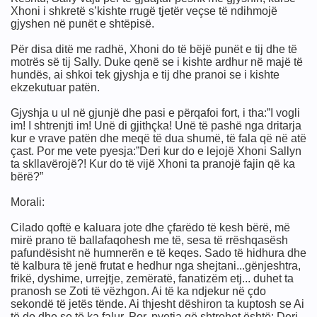
Xhoni i shkretë s’kishte rrugë tjetër veçse të ndihmojë
imit
gjyshen në punët e shtëpisë.
Për disa ditë me radhë, Xhoni do të bëjë punët e tij dhe të
motrës së tij Sally. Duke qenë se i kishte ardhur në majë të
hundës, ai shkoi tek gjyshja e tij dhe pranoi se i kishte
ekzekutuar patën.
Gjyshja u ul në gjunjë dhe pasi e përqafoi fort, i tha:”I vogli
im! I shtrenjti im! Unë di gjithçka! Unë të pashë nga dritarja
kur e vrave patën dhe meqë të dua shumë, të fala që në atë
çast. Por me vete pyesja:”Deri kur do e lejojë Xhoni Sallyn
ta skllavërojë?! Kur do të vijë Xhoni ta pranojë fajin që ka
bërë?”
Morali:
Cilado qoftë e kaluara jote dhe çfarëdo të kesh bërë, më
mirë prano të ballafaqohesh me të, sesa të rrëshqasësh
pafundësisht në humnerën e të keqes. Sado të hidhura dhe
të kalbura të jenë frutat e hedhur nga shejtani...gënjeshtra,
frikë, dyshime, urrejtje, zemëratë, fanatizëm etj... duhet ta
pranosh se Zoti të vëzhgon. Ai të ka ndjekur në çdo
sekondë të jetës tënde. Ai thjesht dëshiron ta kuptosh se Ai
të do dhe se të ka falur. Por, pyetja që shtrohet është: Deri