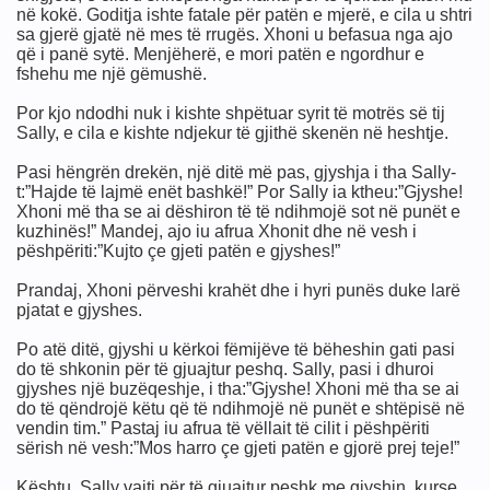
në kokë. Goditja ishte fatale për patën e mjerë, e cila u shtri
sa gjerë gjatë në mes të rrugës. Xhoni u befasua nga ajo
që i panë sytë. Menjëherë, e mori patën e ngordhur e
fshehu me një gëmushë.
Por kjo ndodhi nuk i kishte shpëtuar syrit të motrës së tij
Sally, e cila e kishte ndjekur të gjithë skenën në heshtje.
Pasi hëngrën drekën, një ditë më pas, gjyshja i tha Sally-
t:”Hajde të lajmë enët bashkë!” Por Sally ia ktheu:”Gjyshe!
Xhoni më tha se ai dëshiron të të ndihmojë sot në punët e
kuzhinës!” Mandej, ajo iu afrua Xhonit dhe në vesh i
pëshpëriti:”Kujto çe gjeti patën e gjyshes!”
Prandaj, Xhoni përveshi krahët dhe i hyri punës duke larë
pjatat e gjyshes.
Po atë ditë, gjyshi u kërkoi fëmijëve të bëheshin gati pasi
do të shkonin për të gjuajtur peshq. Sally, pasi i dhuroi
gjyshes një buzëqeshje, i tha:”Gjyshe! Xhoni më tha se ai
do të qëndrojë këtu që të ndihmojë në punët e shtëpisë në
vendin tim.” Pastaj iu afrua të vëllait të cilit i pëshpëriti
sërish në vesh:”Mos harro çe gjeti patën e gjorë prej teje!”
Kështu, Sally vajti për të gjuajtur peshk me gjyshin, kurse