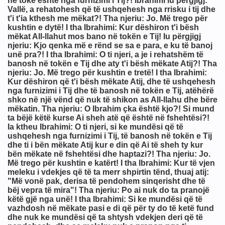
në tokë është nga furnizimi i Tij?! Ibrahimi iu përgjigj:
Vallë, a rehatohesh që të ushqehesh nga rrisku i tij dhe
t'i t'ia kthesh me mëkat?! Tha njeriu: Jo. Më trego për
kushtin e dytë! I tha Ibrahimi: Kur dëshiron t'i bësh
mëkat All-llahut mos bano në tokën e Tij! Iu përgjigj
njeriu: Kjo qenka më e rënd se sa e para, e ku të banoj
unë pra?! I tha Ibrahimi: O ti njeri, a je i rehatshëm të
banosh në tokën e Tij dhe aty t'i bësh mëkate Atij?! Tha
njeriu: Jo. Më trego për kushtin e tretë! I tha Ibrahimi:
Kur dëshiron që t'i bësh mëkate Atij, dhe të ushqehesh
nga furnizimi i Tij dhe të banosh në tokën e Tij, atëhërë
shko në një vënd që nuk të shikon as All-llahu dhe bëre
mëkatin. Tha njeriu: O Ibrahim çka është kjo?! Si mund
ta bëjë këtë kurse Ai sheh atë që është në fshehtësi?!
Ia ktheu Ibrahimi: O ti njeri, si ke mundësi që të
ushqehesh nga furnizimi i Tij, të banosh në tokën e Tij
dhe ti i bën mëkate Atij kur e din që Ai të sheh ty kur
bën mëkate në fshehtësi dhe haptazi?! Tha njeriu: Jo.
Më trego për kushtin e katërt! I tha Ibrahimi: Kur të vjen
meleku i vdekjes që të ta merr shpirtin tënd, thuaj atij:
"Më vonë pak, derisa të pendohem sinqerisht dhe të
bëj vepra të mira"! Tha njeriu: Po ai nuk do ta pranojë
këtë gjë nga unë! I tha Ibrahimi: Si ke mundësi që të
vazhdosh në mëkate pasi e di që për ty do të ketë fund
dhe nuk ke mundësi që ta shtysh vdekjen deri që të