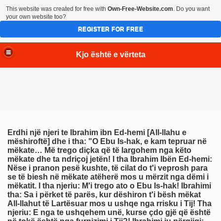
This website was created for free with
Own-Free-Website.com
. Do you want
your own website too?
REGISTER FOR FREE
Kjo është e vërteta
Erdhi një njeri te Ibrahim ibn Ed-hemi [All-llahu e
mëshiroftë] dhe i tha: "O Ebu Is-hak, e kam tepruar në
mëkate… Më trego diçka që të largohem nga këto
mëkate dhe ta ndriçoj jetën! I tha Ibrahim Ibën Ed-hemi:
Nëse i pranon pesë kushte, të cilat do t'i veprosh para
se të biesh në mëkate atëherë mos u mërzit nga dëmi i
mëkatit. I tha njeriu: M'i trego ato o Ebu Is-hak! Ibrahimi
tha: Sa i përket të parës, kur dëshiron t'i bësh mëkat
All-llahut të Lartësuar mos u ushqe nga rrisku i Tij! Tha
njeriu: E nga te ushqehem unë, kurse çdo gjë që është