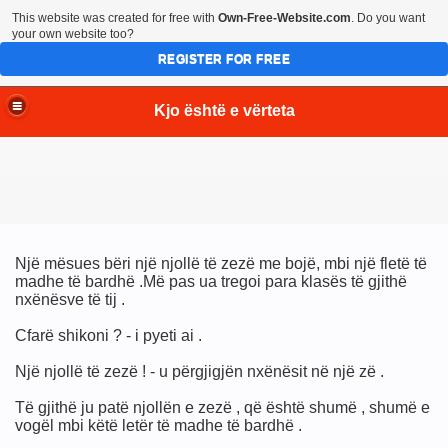
This website was created for free with
Own-Free-Website.com
. Do you want
your own website too?
REGISTER FOR FREE
Kjo është e vërteta
Një mësues bëri një njollë të zezë me bojë, mbi një fletë të
madhe të bardhë .Më pas ua tregoi para klasës të gjithë
nxënësve të tij .
Cfarë shikoni ? - i pyeti ai .
Një njollë të zezë ! - u përgjigjën nxënësit në një zë .
Të gjithë ju patë njollën e zezë , që është shumë , shumë e
vogël mbi këtë letër të madhe të bardhë .