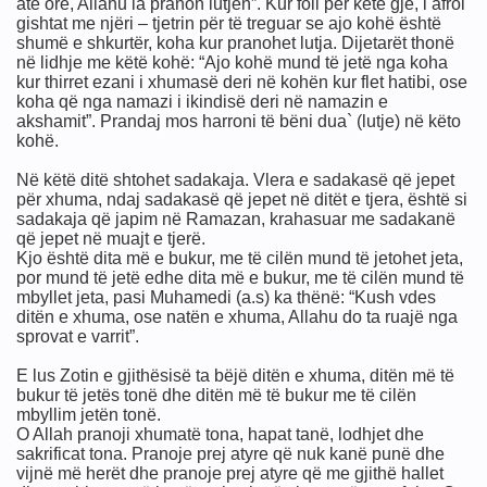
atë orë, Allahu ia pranon lutjen”. Kur foli për këtë gjë, i afroi
gishtat me njëri – tjetrin për të treguar se ajo kohë është
shumë e shkurtër, koha kur pranohet lutja. Dijetarët thonë
në lidhje me këtë kohë: “Ajo kohë mund të jetë nga koha
kur thirret ezani i xhumasë deri në kohën kur flet hatibi, ose
koha që nga namazi i ikindisë deri në namazin e
akshamit”. Prandaj mos harroni të bëni dua` (lutje) në këto
kohë.
Në këtë ditë shtohet sadakaja. Vlera e sadakasë që jepet
për xhuma, ndaj sadakasë që jepet në ditët e tjera, është si
sadakaja që japim në Ramazan, krahasuar me sadakanë
që jepet në muajt e tjerë.
Kjo është dita më e bukur, me të cilën mund të jetohet jeta,
por mund të jetë edhe dita më e bukur, me të cilën mund të
mbyllet jeta, pasi Muhamedi (a.s) ka thënë: “Kush vdes
'do gje
ditën e xhuma, ose natën e xhuma, Allahu do ta ruajë nga
sprovat e varrit”.
E lus Zotin e gjithësisë ta bëjë ditën e xhuma, ditën më të
bukur të jetës tonë dhe ditën më të bukur me të cilën
mbyllim jetën tonë.
O Allah pranoji xhumatë tona, hapat tanë, lodhjet dhe
sakrificat tona. Pranoje prej atyre që nuk kanë punë dhe
vijnë më herët dhe pranoje prej atyre që me gjithë hallet