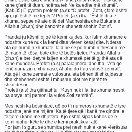
kenë çfarë të duan, ndërsa tek Ne ka edhe më shumë”.
(Kaf: 35) E pyetën profetin (a.s): “O profet i Zotit, çfarë është
ajo, që është më tepër”? Profeti (a.s) tha: “Është dita e
xhuma, sepse në atë ditë del Madhështia dhe Bukuria e
Allahut (xh.sh) dhe banorët e xhenetit shohin Zotin”.
Prandaj ju këshilloj që të kemi kujdes, kur falim xhumanë e
ndoshta kurrë nuk ia kemi ditur vlerën kësaj dite. Ndërsa
ata që humbin xhumatë, ta dinë se po humbin thesarin më
të madh të kësaj bote dhe të botës tjetër. Prandaj Allahu
(xh.sh) e bëri detyrë faljen e xhumasë për të gjithë ata që
kanë mundësi. Profeti (a.s) paralajmëroi dhe tha: “Ata që
lenë namazin e xhumasë, Allahu do t`ua vulosë zemrat”.
Ata që I kanë zemrat e vulosura, ata bëhen të shkujdesur
dhe xhehenemi është I mbushur plot me njerëz të
shkujdesur.
Profeti (a.s) tha gjithashtu: “Kush nuk i fal tre xhuma rresht
pa arsye, atij personi ia vulos Zoti zemrën”.
Mes nesh ka besimtarë, që po t`i numërosh xhumatë e tyre
ndoshta janë me mijëra. Ka të tjerë që i kanë me qindra, e
të tjerë i kanë me dhjetëra. Kjo është sipas kohës që e
kemi njohur këtë fe dhe e kemi praktikuar atë.
Por jam i sigurt, se shumica prej nesh nuk e kanë vlerësuar