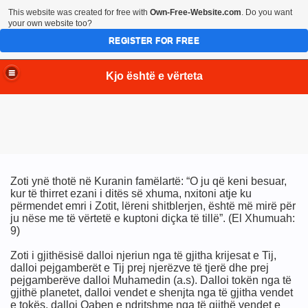
This website was created for free with
Own-Free-Website.com
. Do you want
your own website too?
REGISTER FOR FREE
Kjo është e vërteta
Zoti ynë thotë në Kuranin famëlartë: “O ju që keni besuar,
kur të thirret ezani i ditës së xhuma, nxitoni atje ku
përmendet emri i Zotit, lëreni shitblerjen, është më mirë për
ju nëse me të vërtetë e kuptoni diçka të tillë”. (El Xhumuah:
9)
Zoti i gjithësisë dalloi njeriun nga të gjitha krijesat e Tij,
dalloi pejgamberët e Tij prej njerëzve të tjerë dhe prej
pejgamberëve dalloi Muhamedin (a.s). Dalloi tokën nga të
gjithë planetet, dalloi vendet e shenjta nga të gjitha vendet
e tokës, dalloi Qaben e ndritshme nga të gjithë vendet e