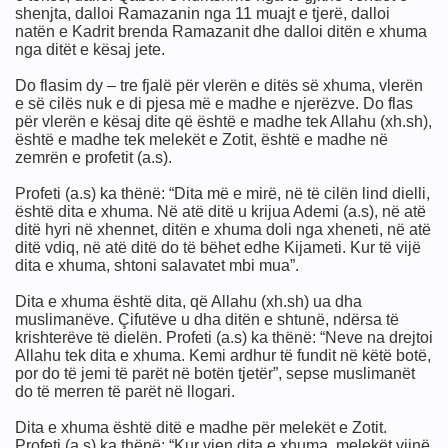
shenjta, dalloi Ramazanin nga 11 muajt e tjerë, dalloi
natën e Kadrit brenda Ramazanit dhe dalloi ditën e xhuma
nga ditët e kësaj jete.
Do flasim dy – tre fjalë për vlerën e ditës së xhuma, vlerën
e së cilës nuk e di pjesa më e madhe e njerëzve. Do flas
për vlerën e kësaj dite që është e madhe tek Allahu (xh.sh),
është e madhe tek melekët e Zotit, është e madhe në
zemrën e profetit (a.s).
Profeti (a.s) ka thënë: “Dita më e mirë, në të cilën lind dielli,
është dita e xhuma. Në atë ditë u krijua Ademi (a.s), në atë
ditë hyri në xhennet, ditën e xhuma doli nga xheneti, në atë
ditë vdiq, në atë ditë do të bëhet edhe Kijameti. Kur të vijë
dita e xhuma, shtoni salavatet mbi mua”.
Dita e xhuma është dita, që Allahu (xh.sh) ua dha
muslimanëve. Çifutëve u dha ditën e shtunë, ndërsa të
krishterëve të dielën. Profeti (a.s) ka thënë: “Neve na drejtoi
Allahu tek dita e xhuma. Kemi ardhur të fundit në këtë botë,
por do të jemi të parët në botën tjetër”, sepse muslimanët
do të merren të parët në llogari.
Dita e xhuma është ditë e madhe për melekët e Zotit.
Profeti (a.s) ka thënë: “Kur vjen dita e xhuma, melekët vijnë