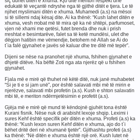
siç duhet ditën e xhuma. Kjo ditë meriton respekt dhe
edukatë të veçantë ndryshe nga të gjithë ditët e tjera. Le të
njihet myslimani ditën e xhuma. Muhamedi (a.s) na mësoi
si të sillemi ndaj kësaj dite. Ai ka thënë: “Kush lahet ditën e
xhuma, vesh rrobat më të mira që ka në shtëpi, parfumoset,
vjen në xhami me qetësi, futet brenda dhe nuk i prish
rreshtat e besimtarëve, falet sa të ketë mundësi, ulet dhe
dëgjon hatibin me vëmendje, betohem në Allah se Ai do
t`ia falë gjynahet e javës së kaluar dhe tre ditë më tepër”.
ULLIN, LUFTËN, LIRINË
Dijeni se nëse na pranohet një xhuma, fshihen gjynahet e
dhjetë ditëve. Na bëftë Zoti nga ata njerëz që u fshihen
gjynahet.
t Ajnshtajn
Fjala më e mirë që thuhet në këtë ditë, nuk janë muhabetet
“Si je ti e si jam unë”, por është salavati mbi më të mirin e
njerëzve, salavati mbi profetin (a.s). Kush e shton salavatin
mbi të, e meriton ndërmjetësimin e profetit (a.s).
Gjëja më e mirë që mund të këndojnë gjuhët tona është
Kurani fisnik. Nëse nuk di arabisht lexoje shqip. Leximi i
sures Kehf është specifik për ditën e xhuma. Profeti (a.s) ka
thënë: “Kush lexon suren Kehf ditën e xhuma, ajo do t`i
bëhet dritë deri në xhumanë tjetër”. Gjithashtu profeti (a.s)
ka thënë: “Në ditën e xhuma është një orë. Kush lutet në