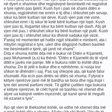
në dyert e xhamive dhe regjistrojnë besimtarët në regjistrat
imit
e tyre njërin pas tjetrit. Kush hyn i pari në xhami ditën e
xhuma, regjistrohet me emrin e tij dhe i shkruhet për sevap,
sikur ka bërë kurban një deve. Kush vjen pak më vonë,
shkruhet emri i tij sikur të ketë bërë kurban një lopë. Kush
vjen pas tij, llogaritet sikur ka bërë kurban një dash. Atij që
vjen më pas, i shkruhet sikur ka bërë kurban një pulë. Kush
vjen pas tij i shkruhet sikur ka dhënë sadaka një vezë.
Pastaj në momentet që hatibi ngjit shkallët e minberit, ata i
mbyllin regjistrat e tyre, ulen dhe dëgjojnë hutben bashkë
me besimtarët e tjerë, që janë në xhami”.
Dita e xhuma është dita më e bukur në Ditën e Kijametit,
pasi Muhamedi (a.s) ka thënë: “Ditën e Kijametit do të vijnë
ditët e javës me pamje. Më e bukura ndër to është dita e
xhuma. Do të jetë e bukur dhe e ndritshme, si nusja kur
shkon te dhëndrri i saj. Pas saj shkojnë ata, që kanë falur
xhumatë. Ata ecin pas dritës së ditës së xhuma. Fytyrat e
këtyre njerëzve janë më të bardha se bora dhe nga trupi i
tyre del aromë parfumi misk. Të gjithë çuditen nga bukuria
e këtyre njerëzve, të cilët hyjnë së bashku në xhenet dhe
atyre ua kalojnë vetëm myezinët, që kanë qenë të rregullt
në ezanet e tyre”.
Ajo që vlen të theksohet është, se edhe në xhenet dita më
e mirë është dita e xhuma. Allahu (xh.sh) thotë: “Aty do të